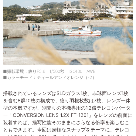
■撮影環境：絞りF5.6 1/500秒 ISO100 AWB
■カラーモード：ティールアンドオレンジ（-2）
搭載されているレンズはSLDガラス1枚、非球面レンズ1枚
を含む8群10枚の構成で、絞り羽根枚数は7枚。レンズ一体
型の本機ですが、別売りの本機専用の1.2倍テレコンバータ
ー「CONVERSION LENS 1.2X FT-1201」をレンズの前面に
装着すれば、描写性能そのままにさらなる倍率を楽しむこ
ともできます。今回は身軽なスナップをテーマに、テレコ