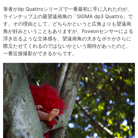
筆者がdp Quattroシリーズで一番最初に手に入れたのが、
ラインナップ上の最望遠画角の「SIGMA dp3 Quattro」で
す。その理由として、どちらかというと広角よりも望遠画
角が好みということもありますが、Foveonセンサーによる
浮き出るような立体感を、望遠画角の大きなボケがさらに
際立たせてくれるのではないかという期待があったのと、
一番近接撮影ができるからです。