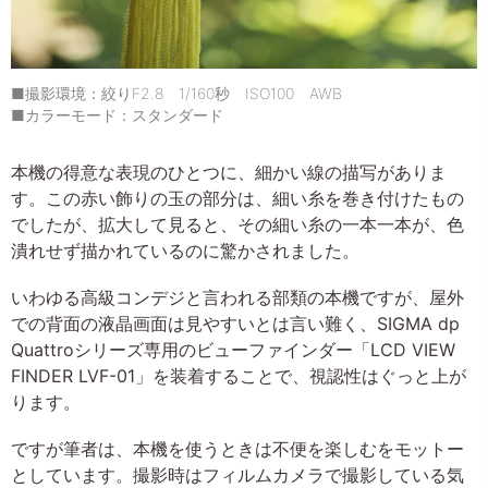
■撮影環境：絞りF2.8 1/160秒 ISO100 AWB
■カラーモード：スタンダード
本機の得意な表現のひとつに、細かい線の描写がありま
す。この赤い飾りの玉の部分は、細い糸を巻き付けたもの
でしたが、拡大して見ると、その細い糸の一本一本が、色
潰れせず描かれているのに驚かされました。
いわゆる高級コンデジと言われる部類の本機ですが、屋外
での背面の液晶画面は見やすいとは言い難く、SIGMA dp
Quattroシリーズ専用のビューファインダー「LCD VIEW
FINDER LVF-01」を装着することで、視認性はぐっと上が
ります。
ですが筆者は、本機を使うときは不便を楽しむをモットー
としています。撮影時はフィルムカメラで撮影している気