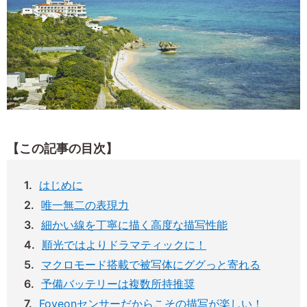
【この記事の目次】
はじめに
唯一無二の表現力
細かい線を丁寧に描く高度な描写性能
順光ではよりドラマティックに！
マクロモード搭載で被写体にググっと寄れる
予備バッテリーは複数所持推奨
Foveonセンサーだからこその描写が楽しい！