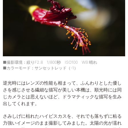
■撮影環境：絞りF2.8 1/800秒 ISO100 WB:晴れ
■カラーモード：サンセットレッド（-1）
逆光時にはレンズの性能も相まって、ふんわりとした優し
さを感じさせる繊細な描写が美しい本機は、順光時には同
じカメラとは思えないほど、ドラマティックな描写を生み
出してくれます。
さみしげに枯れたハイビスカスを、それでも落ちずに粘る
力強いイメージのまま撮影してみました。太陽の光が濡れ