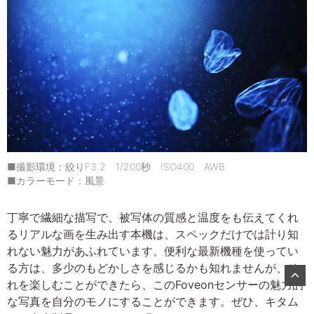
■撮影環境：絞りF3.2 1/200秒 ISO400 AWB
■カラーモード：風景
丁寧で繊細な描写で、被写体の質感と温度をも伝えてくれ
るリアルな画を生み出す本機は、スペックだけでは計り知
れない魅力があふれています。便利な最新機種を使ってい
る方は、多少のもどかしさを感じるかも知れませんが、そ
れを楽しむことができたら、このFoveonセンサーの魅力的
な写真を自分のモノにすることができます。ぜひ、キタム