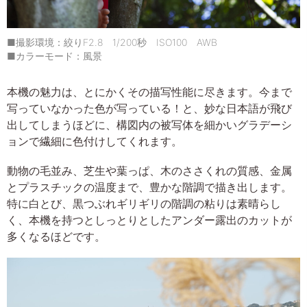
■撮影環境：絞りF2.8 1/200秒 ISO100 AWB
■カラーモード：風景
本機の魅力は、とにかくその描写性能に尽きます。今まで
写っていなかった色が写っている！と、妙な日本語が飛び
出してしまうほどに、構図内の被写体を細かいグラデーシ
ョンで繊細に色付けしてくれます。
動物の毛並み、芝生や葉っぱ、木のささくれの質感、金属
とプラスチックの温度まで、豊かな階調で描き出します。
特に白とび、黒つぶれギリギリの階調の粘りは素晴らし
く、本機を持つとしっとりとしたアンダー露出のカットが
多くなるほどです。