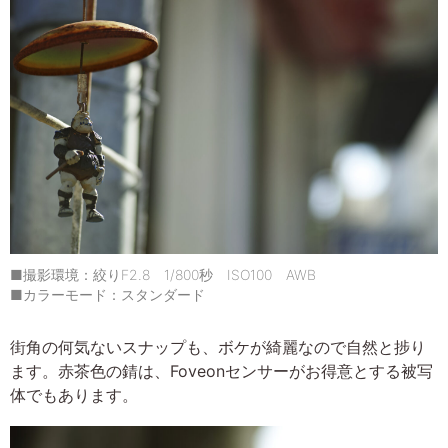
■撮影環境：絞りF2.8 1/800秒 ISO100 AWB
■カラーモード：スタンダード
街角の何気ないスナップも、ボケが綺麗なので自然と捗り
ます。赤茶色の錆は、Foveonセンサーがお得意とする被写
体でもあります。