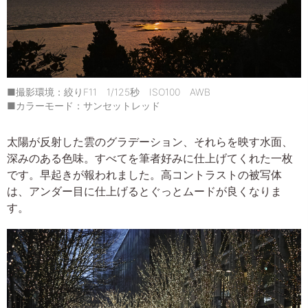
■撮影環境：絞りF11 1/125秒 ISO100 AWB
■カラーモード：サンセットレッド
太陽が反射した雲のグラデーション、それらを映す水面、
深みのある色味。すべてを筆者好みに仕上げてくれた一枚
です。早起きが報われました。高コントラストの被写体
は、アンダー目に仕上げるとぐっとムードが良くなりま
す。