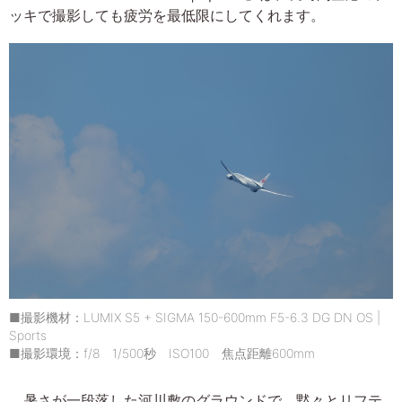
ッキで撮影しても疲労を最低限にしてくれます。
■撮影機材：LUMIX S5 + SIGMA 150-600mm F5-6.3 DG DN OS |
Sports
■撮影環境：f/8 1/500秒 ISO100 焦点距離600mm
暑さが一段落した河川敷のグラウンドで、黙々とリフテ