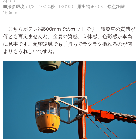
Sports
■撮影環境：f/8 1/320秒 ISO100 露出補正-0.3 焦点距離
150mm
こちらがテレ端600mmでのカットです。観覧車の質感が
何とも言えませんね。金属の質感、立体感、色彩感が本当
に見事です。超望遠域でも手持ちでラクラク撮れるのが何
よりもうれしいですね。