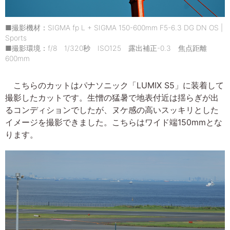
■撮影機材：SIGMA fp L + SIGMA 150-600mm F5-6.3 DG DN OS |
Sports
■撮影環境：f/8 1/320秒 ISO125 露出補正-0.3 焦点距離
600mm
こちらのカットはパナソニック「LUMIX S5」に装着して
撮影したカットです。生憎の猛暑で地表付近は揺らぎが出
るコンディションでしたが、ヌケ感の高いスッキリとした
イメージを撮影できました。こちらはワイド端150mmとな
ります。