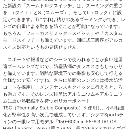
た新設の「ズームトルクスイッチ」は、ズーミングの重さ
をT（タイト）とS（スムーズ）、そしてL（ロック）に設
定ができます。Tにすれば粘りのあるズーミングができ、レ
ンズの自重による動きを防ぐことが可能になっています。
もちろん「フォーカスリミッタースイッチ」や「カスタム
モードスイッチ」も備えています。回転式三脚座がアルカ
スイス対応というもの見逃せません。
スポーツや報道などのシーンで使われることが多い超望
遠ズームレンズなので、防塵防滴のタフネスさもしっかり
と備えています。過酷な環境下での撮影も安心して行える
仕様なので安心ですね。さらに前面のレンズには撥水防汚
コートを採用し、メンテナンスもクイックに行えるところ
も魅力です。そのレンズ鏡筒はアルミニウムやアルミニウ
ムに近い熱収縮率を持つポリカーボネート
TSC（Thermally Stable Composite）を使用し、小型軽量
化と堅牢性を高い次元で達成しています。シグマSportsラ
インの一眼レフ用モデル「150-600mm F5-6.3 DG OS
HSM | Sports」からは重さ760g、長さ26.6mmのサイズダ