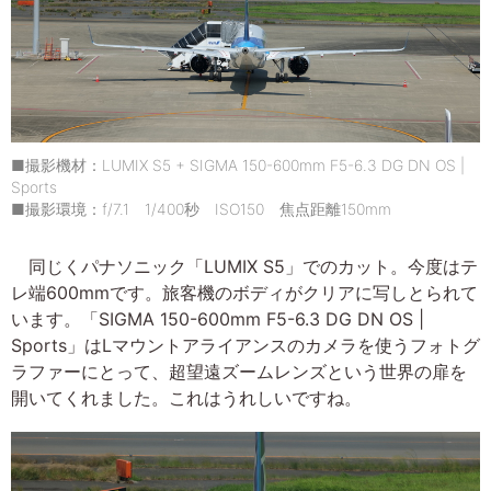
■撮影機材：LUMIX S5 + SIGMA 150-600mm F5-6.3 DG DN OS |
Sports
■撮影環境：f/7.1 1/400秒 ISO150 焦点距離150mm
同じくパナソニック「LUMIX S5」でのカット。今度はテ
レ端600mmです。旅客機のボディがクリアに写しとられて
います。「SIGMA 150-600mm F5-6.3 DG DN OS |
Sports」はLマウントアライアンスのカメラを使うフォトグ
ラファーにとって、超望遠ズームレンズという世界の扉を
開いてくれました。これはうれしいですね。