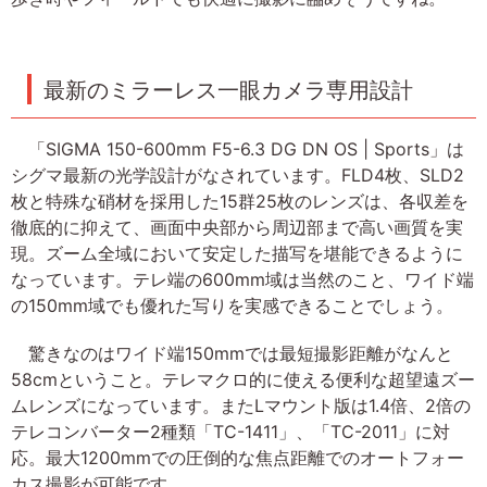
最新のミラーレス一眼カメラ専用設計
「SIGMA 150-600mm F5-6.3 DG DN OS | Sports」は
シグマ最新の光学設計がなされています。FLD4枚、SLD2
枚と特殊な硝材を採用した15群25枚のレンズは、各収差を
徹底的に抑えて、画面中央部から周辺部まで高い画質を実
現。ズーム全域において安定した描写を堪能できるように
なっています。テレ端の600mm域は当然のこと、ワイド端
の150mm域でも優れた写りを実感できることでしょう。
驚きなのはワイド端150mmでは最短撮影距離がなんと
58cmということ。テレマクロ的に使える便利な超望遠ズー
ムレンズになっています。またLマウント版は1.4倍、2倍の
テレコンバーター2種類「TC-1411」、「TC-2011」に対
応。最大1200mmでの圧倒的な焦点距離でのオートフォー
カス撮影が可能です。