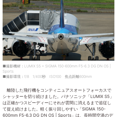
■撮影機材：LUMIX S5 + SIGMA 150-600mm F5-6.3 DG DN OS |
Sports
■撮影環境：f/8 1/400秒 ISO100 焦点距離600mm
離陸した飛行機をコンティニュアスオートフォーカスで
シャッターを切り続けました。パナソニック「LUMIX S5」
は正確かつスピーディーにそれが雲間に消えるまで追従し
て捉え続けました。軽く振り回しやすい「SIGMA 150-
600mm F5-6.3 DG DN OS | Sports」は、長時間空港のデ