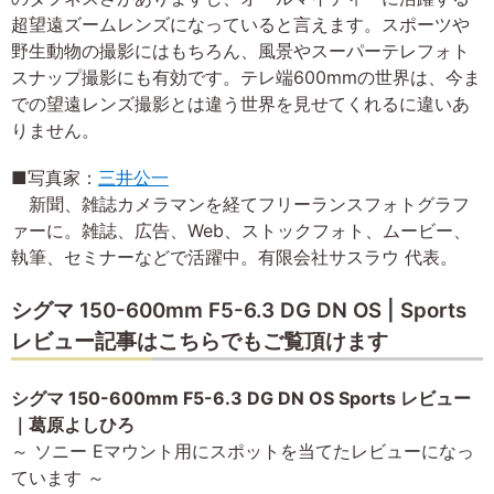
超望遠ズームレンズになっていると言えます。スポーツや
野生動物の撮影にはもちろん、風景やスーパーテレフォト
スナップ撮影にも有効です。テレ端600mmの世界は、今ま
での望遠レンズ撮影とは違う世界を見せてくれるに違いあ
りません。
■写真家：
三井公一
新聞、雑誌カメラマンを経てフリーランスフォトグラフ
ァーに。雑誌、広告、Web、ストックフォト、ムービー、
執筆、セミナーなどで活躍中。有限会社サスラウ 代表。
シグマ 150-600mm F5-6.3 DG DN OS | Sports
レビュー記事はこちらでもご覧頂けます
シグマ 150-600mm F5-6.3 DG DN OS Sports レビュー
｜葛原よしひろ
～ ソニー Eマウント用にスポットを当てたレビューになっ
ています ～