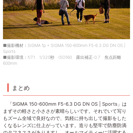
■撮影機材：SIGMA fp + SIGMA 150-600mm F5-6.3 DG DN OS |
Sports
■撮影環境：f/7.1 1/320秒 ISO160 露出補正-0.7 焦点距離
600mm
まとめ
「SIGMA 150-600mm F5-6.3 DG DN OS | Sports」は
まずその軽さと小ささが素晴らしいです。それでいて写り
もズーム全域で良好なので、気軽に持ち出して撮影をした
くなるレンズに仕上がっています。造りも堅牢で防塵防滴
のタフネスさがありますし、オールマイティーに活躍する