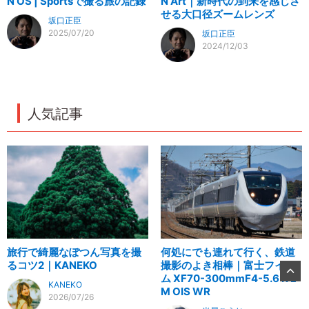
N OS | Sportsで撮る旅の記録
N Art｜新時代の到来を感じさ
せる大口径ズームレンズ
坂口正臣
2025/07/20
坂口正臣
2024/12/03
人気記事
旅行で綺麗なぽつん写真を撮
何処にでも連れて行く、鉄道
るコツ2｜KANEKO
撮影のよき相棒｜富士フイル
ム XF70-300mmF4-5.6 R L
KANEKO
M OIS WR
2026/07/26