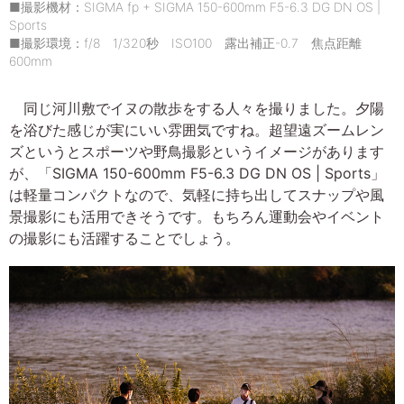
■撮影機材：SIGMA fp + SIGMA 150-600mm F5-6.3 DG DN OS |
Sports
■撮影環境：f/8 1/320秒 ISO100 露出補正-0.7 焦点距離
600mm
同じ河川敷でイヌの散歩をする人々を撮りました。夕陽
を浴びた感じが実にいい雰囲気ですね。超望遠ズームレン
ズというとスポーツや野鳥撮影というイメージがあります
が、「SIGMA 150-600mm F5-6.3 DG DN OS | Sports」
は軽量コンパクトなので、気軽に持ち出してスナップや風
景撮影にも活用できそうです。もちろん運動会やイベント
の撮影にも活躍することでしょう。