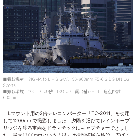
■撮影機材：SIGMA fp L + SIGMA 150-600mm F5-6.3 DG DN OS |
Sports
■撮影環境：f/8 1/500秒 ISO100 露出補正-1.3 焦点距離
600mm
Lマウント用の2倍テレコンバーター「TC-2011」を使用
して1200mmで撮影しました。夕陽を浴びてレインボーブ
リッジを渡る車両をドラマチックにキャプチャーできまし
た。最大1200mmという「眼」は撮影領域を格段に広げて