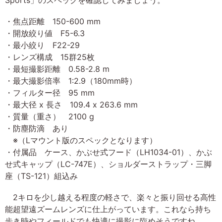
Sports」のスペックを確認してみましょう。
・焦点距離 150-600 mm
・開放絞り値 F5-6.3
・最小絞り F22-29
・レンズ構成 15群25枚
・最短撮影距離 0.58-2.8 m
・最大撮影倍率 1:2.9（180mm時）
・フィルター径 95 mm
・最大径 x 長さ 109.4 x 263.6 mm
・質量（重さ） 2100 g
・防塵防滴 あり
※（Lマウント版のスペックとなります）
・付属品 ケース、かぶせ式フード（LH1034-01）、かぶ
せ式キャップ（LC-747E）、ショルダーストラップ・三脚
座（TS-121）組込み
2キロを少し越える程度の軽さで、楽々と振り回せる高性
能超望遠ズームレンズに仕上がっています。これなら持ち
歩き時やフィールドでも快適に撮影に臨めそうですね。