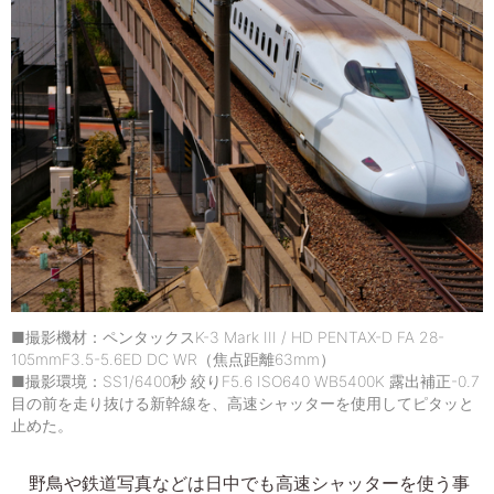
■撮影機材：ペンタックスK-3 Mark III / HD PENTAX-D FA 28-
105mmF3.5-5.6ED DC WR（焦点距離63mm）
■撮影環境：SS1/6400秒 絞りF5.6 ISO640 WB5400K 露出補正-0.7
目の前を走り抜ける新幹線を、高速シャッターを使用してピタッと
止めた。
野鳥や鉄道写真などは日中でも高速シャッターを使う事