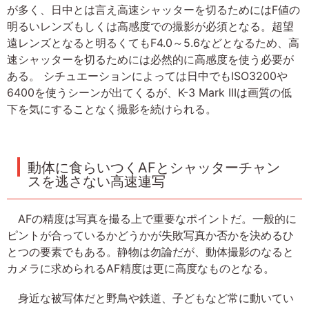
が多く、日中とは言え高速シャッターを切るためにはF値の
明るいレンズもしくは高感度での撮影が必須となる。超望
遠レンズとなると明るくてもF4.0～5.6などとなるため、高
速シャッターを切るためには必然的に高感度を使う必要が
ある。 シチュエーションによっては日中でもISO3200や
6400を使うシーンが出てくるが、K-3 Mark IIIは画質の低
下を気にすることなく撮影を続けられる。
動体に食らいつくAFとシャッターチャン
スを逃さない高速連写
AFの精度は写真を撮る上で重要なポイントだ。一般的に
ピントが合っているかどうかが失敗写真か否かを決めるひ
とつの要素でもある。静物は勿論だが、動体撮影のなると
カメラに求められるAF精度は更に高度なものとなる。
身近な被写体だと野鳥や鉄道、子どもなど常に動いてい