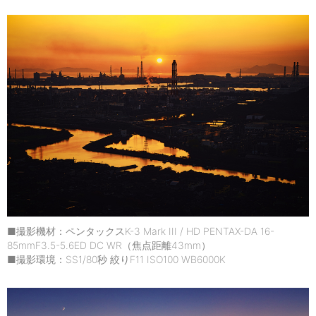
■撮影機材：ペンタックスK-3 Mark III / HD PENTAX-DA 16-
85mmF3.5-5.6ED DC WR（焦点距離43mm）
■撮影環境：SS1/80秒 絞りF11 ISO100 WB6000K