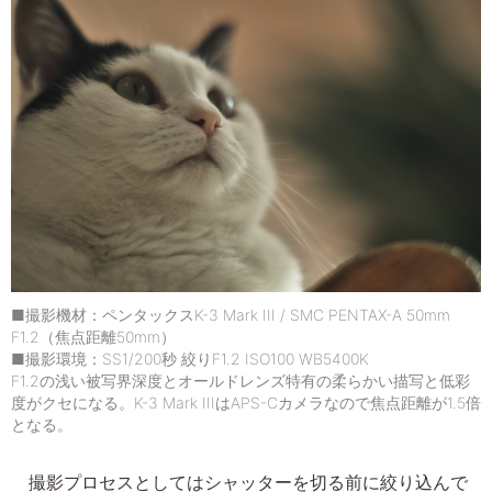
■撮影機材：ペンタックスK-3 Mark III / SMC PENTAX-A 50mm
F1.2（焦点距離50mm）
■撮影環境：SS1/200秒 絞りF1.2 ISO100 WB5400K
F1.2の浅い被写界深度とオールドレンズ特有の柔らかい描写と低彩
度がクセになる。K-3 Mark IIIはAPS-Cカメラなので焦点距離が1.5倍
となる。
撮影プロセスとしてはシャッターを切る前に絞り込んで