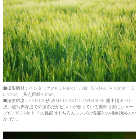
■撮影機材：ペンタックスK-3 Mark III / HD PENTAX-FA 43mmF1.9
Limited （焦点距離43mm）
■撮影環境：SS1/400秒 絞りF1.9 ISO200 WB4900K 露出補正+1.0
浅い被写界深度での撮影だがピントが合っている部分は実にシャー
プだ。K-3 Mark III の性能はもちろんレンズの性能との相乗効果のお
かげだ。