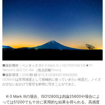
■撮影機材：ペンタックスK-3 Mark III / HD PENTAX-DA★11-
18mmF2.8ED DC AW （焦点距離11mm）
■撮影環境：SS60秒 絞りF2.8 ISO6400 WB4000K
ISO6400は常用感度として積極的に使っていきたい画質だ。ノイズ
が少ないおかげで星空を鮮明に写すことができた。
K-3 Mark IIIの場合、ISO12800は勿論25600や場合によ
っては51200でも十分に実用的な結果を得られる。高感度