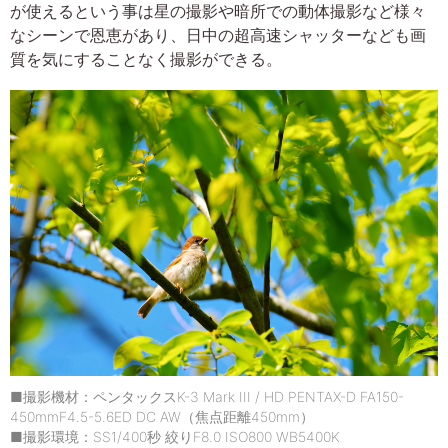
が使えるという事は星の撮影や暗所での動体撮影など様々
なシーンで恩恵があり、日中の超高速シャッターなども画
質を気にすることなく撮影ができる。
■撮影機材：ペンタックスK-3 Mark III / HD PENTAX-D FA150-
450mmF4.5-5.6ED DC AW（焦点距離450mm）
■撮影環境：SS1/400秒 絞りF8.0 ISO800 WB5400K