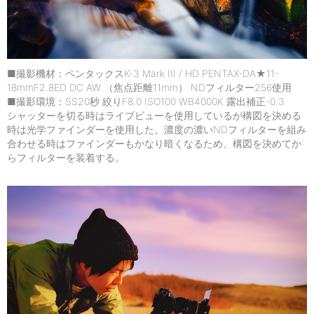
■撮影機材：ペンタックスK-3 Mark III / HD PENTAX-DA★11-
18mmF2.8ED DC AW （焦点距離11mm） NDフィルター256使用
■撮影環境：SS20秒 絞りF8.0 ISO100 WB4000K 露出補正-0.3
シャッターを切る時はライブビューを使用しているが構図を決める
時は光学ファインダーを使用した。濃度の濃いNDフィルターを組み
合わせる時はファインダーもかなり暗くなるため、構図を決めてか
らフィルターを装着する。