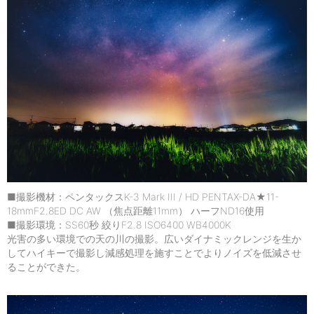
■撮影機材：ペンタックスK-3 Mark III / HD PENTAX-DA★11-
18mmF2.8ED DC AW （焦点距離11mm） ハーフND16使用
■撮影環境：SS60秒 絞りF2.8 ISO6400 WB4000K
光害の多い環境での天の川の撮影。広いダイナミックレンジを生か
してハイキーで撮影し減感処理を施すことでよりノイズを低減させ
ることができた。