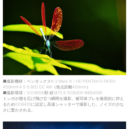
■撮影機材：ペンタックスK-3 Mark III / HD PENTAX-D FA150-
450mmF4.5-5.6ED DC AW（焦点距離450mm）
■撮影環境：SS1/8000秒 絞りF5.6 ISO6400 WB5400K
トンボが翅を広げ飛び立つ瞬間を撮影。被写体ブレを徹底的に抑え
るためISO6400に設定し高速シャッターで撮影した。ノイズの少な
さに驚かされる。