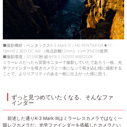
■撮影機材：ペンタックスK-3 Mark III / HD PENTAX-DA★11-
18mmF2.8ED DC AW （焦点距離12mm） ハーフND16使用
■撮影環境：SS1/80秒 絞りF8.0 ISO100 WB5200K
ミラーレスだったら背面モニターで撮影していたであろう一枚。光
学ファインダーを覗きカメラと一体になって覗き込む様に撮影する
ことで、よりリアリティのある一枚に仕上がった様に思う。
ずっと見つめていたくなる、そんなファ
インダー
前述した通りK-3 Mark IIIはミラーレスカメラではなく一
眼レフカメラだ。光学ファインダーを搭載したカメラとい