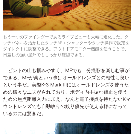
もう一つのファインダーであるライブビューも大幅に進化した。タ
ッチパネルを活かしたタッチAF＋シャッターやタッチ操作で設定を
ダイレクトに調整できる。アウトドアモニター機能を使うことで、
日差しの強い屋外でもしっかり確認できる。
ピントの山も掴みやすく、MFでも十分撮影を楽しむ事が
できる。MFが楽という事はオールドレンズとの相性も良い
という事だ。実際K-3 Mark IIIにはオールドレンズを使うた
めの様々な工夫がされており、ボディ内手振れ補正を使う
ための焦点距離入力に加え、なんと電子接点を持たないKマ
ウントレンズでも自動絞りの絞り優先が使える様になって
いるのには驚きだ。