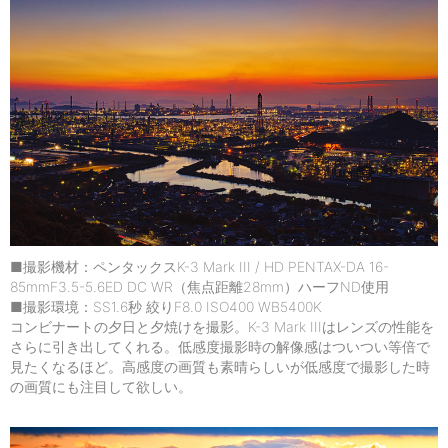
■撮影機材：ペンタックスK-3 Mark III / HD PENTAX-DA 16-
85mmF3.5-5.6ED DC WR（焦点距離28mm）ハーフND使用
■撮影環境：SS1.6秒 絞りF8.0 ISO400 WB5400K
コンビナートの夕日と夕焼けを撮影。K-3 Mark IIIはレンズの性能を
さらに引き出してくれる。低感度撮影時の解像感はついつい等倍で
見たくなるほど。高感度の画質も素晴らしいが低感度で撮影した時
の画質にも注目して欲しい。