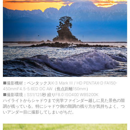
■撮影機材：ペンタックスK-3 Mark III / HD PENTAX-D FA150-
450mmF4.5-5.6ED DC AW（焦点距離150mm）
■撮影環境：SS1/125秒 絞りF8.0 ISO400 WB5200K
ハイライトからシャドウまで光学ファインダー越しに見た景色の階
調が残っている。特にシャドウ側の階調の残り方が気持ちよく、つ
いアンダー目に撮影してしまいがちだ。