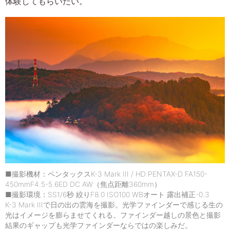
体験してもらいたい。
■撮影機材：ペンタックスK-3 Mark III / HD PENTAX-D FA150-
450mmF4.5-5.6ED DC AW（焦点距離360mm）
■撮影環境：SS1/6秒 絞りF8.0 ISO100 WBオート 露出補正-0.3
K-3 Mark IIIで日の出の雲海を撮影。光学ファインダーで感じる生の
光はイメージを膨らませてくれる。ファインダー越しの景色と撮影
結果のギャップも光学ファインダーならではの楽しみだ。