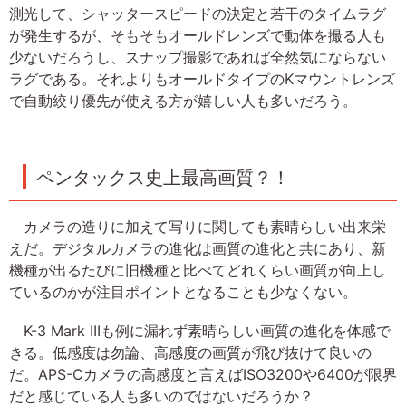
測光して、シャッタースピードの決定と若干のタイムラグ
が発生するが、そもそもオールドレンズで動体を撮る人も
少ないだろうし、スナップ撮影であれば全然気にならない
ラグである。それよりもオールドタイプのKマウントレンズ
で自動絞り優先が使える方が嬉しい人も多いだろう。
ペンタックス史上最高画質？！
カメラの造りに加えて写りに関しても素晴らしい出来栄
えだ。デジタルカメラの進化は画質の進化と共にあり、新
機種が出るたびに旧機種と比べてどれくらい画質が向上し
ているのかが注目ポイントとなることも少なくない。
K-3 Mark IIIも例に漏れず素晴らしい画質の進化を体感で
きる。低感度は勿論、高感度の画質が飛び抜けて良いの
だ。APS-Cカメラの高感度と言えばISO3200や6400が限界
だと感じている人も多いのではないだろうか？