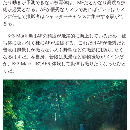
たり動きが予測できない被写体は、MFだとかなり高度な技
術が必要となる。AFが優秀なカメラであればピントはカメ
ラに任せて撮影者はシャッターチャンスに集中する事がで
きる。
K-3 Mark IIIはAFの精度が飛躍的に向上しているため、被
写体に吸い付く様にAFが追従する。これだけAFが優秀だと
普段は風景しか撮らない人も野鳥などの撮影に挑戦したく
なるはずだ。私自身、普段は風景など静物撮影がメインだ
が、K-3 Mark IIIのAFを体験して動体も撮りたくなったひと
りだ。