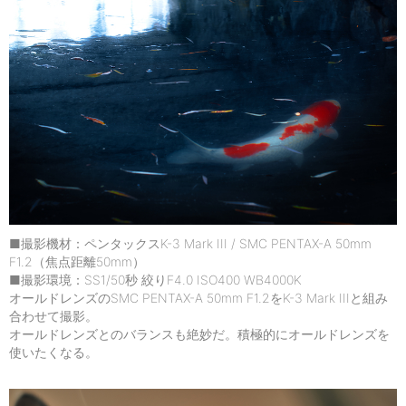
■撮影機材：ペンタックスK-3 Mark III / SMC PENTAX-A 50mm
F1.2（焦点距離50mm）
■撮影環境：SS1/50秒 絞りF4.0 ISO400 WB4000K
オールドレンズのSMC PENTAX-A 50mm F1.2をK-3 Mark IIIと組み
合わせて撮影。
オールドレンズとのバランスも絶妙だ。積極的にオールドレンズを
使いたくなる。