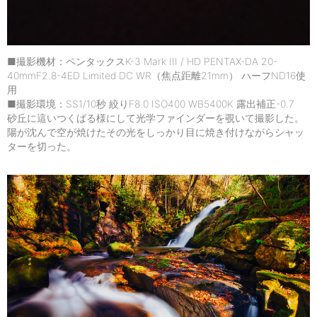
■撮影機材：ペンタックスK-3 Mark III / HD PENTAX-DA 20-
40mmF2.8-4ED Limited DC WR（焦点距離21mm） ハーフND16使
用
■撮影環境：SS1/10秒 絞りF8.0 ISO400 WB5400K 露出補正-0.7
砂丘に這いつくばる様にして光学ファインダーを覗いて撮影した。
陽が沈んで空が焼けたその光をしっかり目に焼き付けながらシャッ
ターを切った。