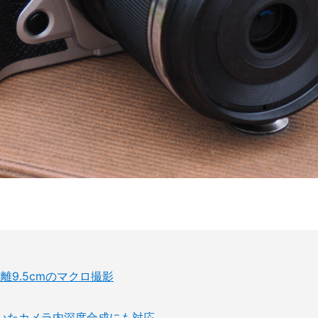
離9.5cmのマクロ撮影
いたカメラ内深度合成にも対応