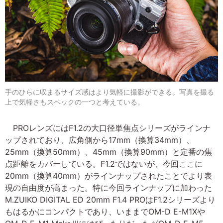
手のひらに収まるサイズ感はより気軽に撮影ができる。写真を撮る
上で気軽さもスペックの一つと考えている。
PROレンズにはF1.2の大口径単焦点シリーズがラインナ
ップされており、広角側から17mm（換算34mm）、
25mm（換算50mm）、45mm（換算90mm）と定番の焦
点距離をカバーしている。F1.2ではないが、今回ここに
20mm（換算40mm）がラインナップされたことでより表
現の自由度が高まった。特に今回ラインナップに加わった
M.ZUIKO DIGITAL ED 20mm F1.4 PROはF1.2シリーズより
もはるかにコンパクトであり、いままでOM-D E-M1Xや