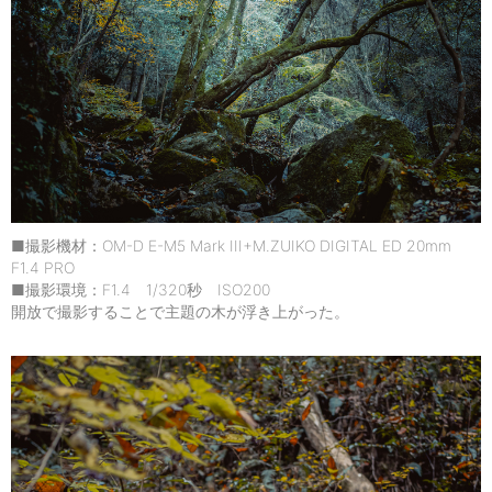
■撮影機材：OM-D E-M5 Mark III+M.ZUIKO DIGITAL ED 20mm
F1.4 PRO
■撮影環境：F1.4 1/320秒 ISO200
開放で撮影することで主題の木が浮き上がった。