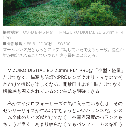
撮影機材：OM-D E-M5 Mark III+M.ZUIKO DIGITAL ED 20mm F1.4
PRO
■撮影環境：F5.6 1/100秒 ISO200
ズームレンズだともっとアップに写していたであろう一枚。焦点距
離が固定されることでいつもと違う景色に出会える。
M.ZUIKO DIGITAL ED 20mm F1.4 PROは「小型・軽量」
だけでなく、描写も信頼のPROレンズクオリティなのでそ
れだけで撮影が楽しくなる。開放F1.4はボケ味だけでなく
解像感も両立されているので主題を明確できる。
私がマイクロフォーサーズの気に入っている点は、その
センサーサイズが生み出すちょうどいいバランスだ。シス
テム全体のサイズ感だけでなく、被写界深度のバランスも
ちょうど良く、あまり絞らなくてもパンフォーカスを狙う