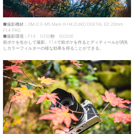
■撮影機材：OM-D E-M5 Mark III+M.ZUIKO DIGITAL ED 20mm
F1.4 PRO
■撮影環境：F1.4 1/250秒 ISO200
前ボケを生かして撮影。F1.4で前ボケを作るとディティールが消失
しカラーフィルターの様な効果を得ることができる。