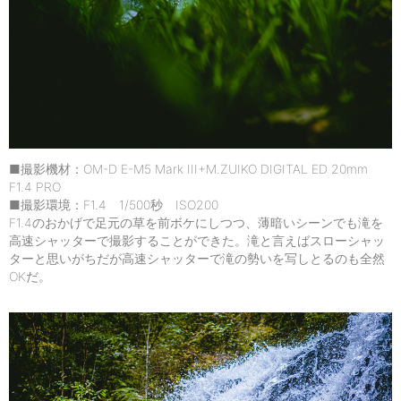
■撮影機材：OM-D E-M5 Mark III+M.ZUIKO DIGITAL ED 20mm
F1.4 PRO
■撮影環境：F1.4 1/500秒 ISO200
F1.4のおかげで足元の草を前ボケにしつつ、薄暗いシーンでも滝を
高速シャッターで撮影することができた。滝と言えばスローシャッ
ターと思いがちだが高速シャッターで滝の勢いを写しとるのも全然
OKだ。