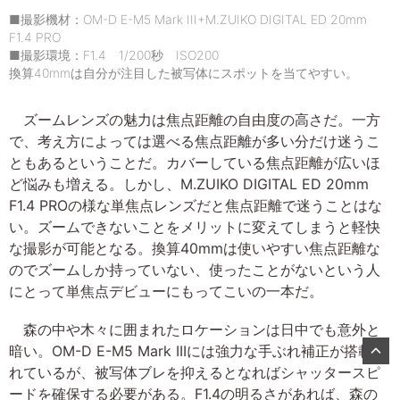
■撮影機材：OM-D E-M5 Mark III+M.ZUIKO DIGITAL ED 20mm
F1.4 PRO
■撮影環境：F1.4 1/200秒 ISO200
換算40mmは自分が注目した被写体にスポットを当てやすい。
ズームレンズの魅力は焦点距離の自由度の高さだ。一方
で、考え方によっては選べる焦点距離が多い分だけ迷うこ
ともあるということだ。カバーしている焦点距離が広いほ
ど悩みも増える。しかし、M.ZUIKO DIGITAL ED 20mm
F1.4 PROの様な単焦点レンズだと焦点距離で迷うことはな
い。ズームできないことをメリットに変えてしまうと軽快
な撮影が可能となる。換算40mmは使いやすい焦点距離な
のでズームしか持っていない、使ったことがないという人
にとって単焦点デビューにもってこいの一本だ。
森の中や木々に囲まれたロケーションは日中でも意外と
暗い。OM-D E-M5 Mark IIIには強力な手ぶれ補正が搭載さ
れているが、被写体ブレを抑えるとなればシャッタースピ
ードを確保する必要がある。F1.4の明るさがあれば、森の