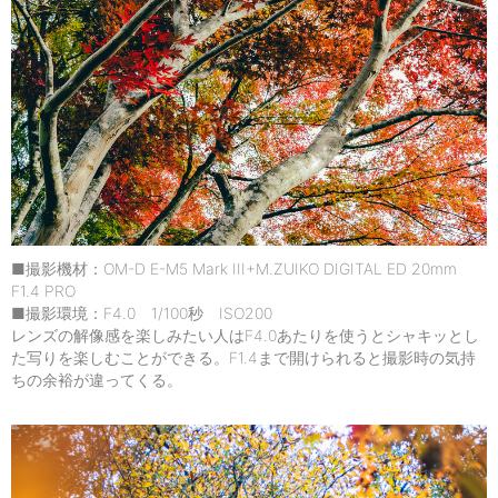
■撮影機材：OM-D E-M5 Mark III+M.ZUIKO DIGITAL ED 20mm
F1.4 PRO
■撮影環境：F4.0 1/100秒 ISO200
レンズの解像感を楽しみたい人はF4.0あたりを使うとシャキッとし
た写りを楽しむことができる。F1.4まで開けられると撮影時の気持
ちの余裕が違ってくる。