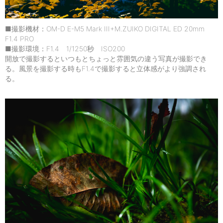
■撮影機材：OM-D E-M5 Mark III+M.ZUIKO DIGITAL ED 20mm
F1.4 PRO
■撮影環境：F1.4 1/1250秒 ISO200
開放で撮影するといつもとちょっと雰囲気の違う写真が撮影でき
る。風景を撮影する時もF1.4で撮影すると立体感がより強調され
る。