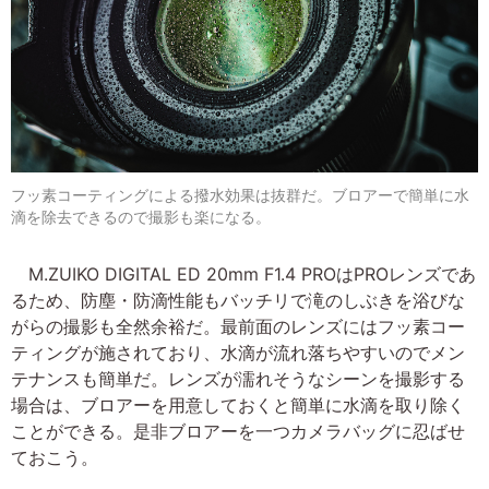
フッ素コーティングによる撥水効果は抜群だ。ブロアーで簡単に水
滴を除去できるので撮影も楽になる。
M.ZUIKO DIGITAL ED 20mm F1.4 PROはPROレンズであ
るため、防塵・防滴性能もバッチリで滝のしぶきを浴びな
がらの撮影も全然余裕だ。最前面のレンズにはフッ素コー
ティングが施されており、水滴が流れ落ちやすいのでメン
テナンスも簡単だ。レンズが濡れそうなシーンを撮影する
場合は、ブロアーを用意しておくと簡単に水滴を取り除く
ことができる。是非ブロアーを一つカメラバッグに忍ばせ
ておこう。