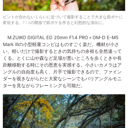
ピントが合わないくらいに近づいて撮影することで大きな前ボケに
変化する。F1.4の開放で前ボケを作ると幻想的な演出に。
M.ZUIKO DIGITAL ED 20mm F1.4 PRO＋OM-D E-M5
Mark IIIの小型軽量コンビはものすごく楽だ。機材が小さ
い、軽いだけで撮影するときの気持ちの余裕も全然違って
くる。とくに山や森など足場が悪いところを歩くときや長
距離移動する時にその恩恵を実感する。小さいカメラはア
ングルの自由度も高く、片手で撮影できるので、ファイン
ダーを覗きながらだと大変なシーンでもバリアングルモニ
ターを見ながらフレーミングも可能だ。