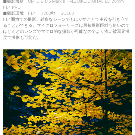
■撮影機材：OM-D E-M5 Mark III+M.ZUIKO DIGITAL ED 20mm
F1.4 PRO
■撮影環境：F1.4 1/200秒 ISO200
F1.4開放での撮影。雑多なシーンでもぼかすことで主役を引き立て
ることができる。マイクロフォーサーズは最短撮影距離も短いので
ほとんどのレンズでマクロ的な撮影が可能なのでより浅い被写界深
度で撮影も可能だ。