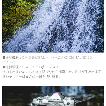
■撮影機材：OM-D E-M5 Mark III+M.ZUIKO DIGITAL ED 20mm
F1.4 PRO
■撮影環境：F1.4 1/1600秒 ISO400
迫力を出すためにしぶきを浴びながら撮影した。F1.4が生み出す高
速シャッターはまさに一瞬を切り取る。