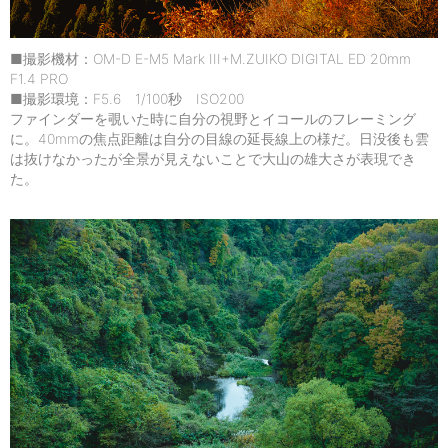
■撮影機材：OM-D E-M5 Mark III+M.ZUIKO DIGITAL ED 20mm
F1.4 PRO
■撮影環境：F5.6 1/100秒 ISO200
ファインダーを覗いた時に自分の視野とイコールのフレーミング
に。40mmの焦点距離は自分の目線の延長線上の様だ。日没後も雲
は抜けなかったが全景が見えないことで大山の雄大さが表現でき
た。