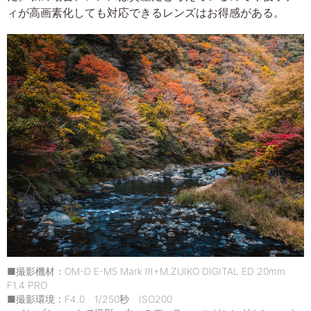
ィが高画素化しても対応できるレンズはお得感がある。
■撮影機材：OM-D E-M5 Mark III+M.ZUIKO DIGITAL ED 20mm
F1.4 PRO
■撮影環境：F4.0 1/250秒 ISO200