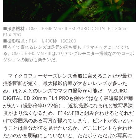
■撮影機材：OM-D E-M5 Mark III+M.ZUIKO DIGITAL ED 20mm
F1.4 PRO
■撮影環境：F1.4 1/400秒 ISO200
明るくて寄れるレンズは足元の落ち葉もドラマチックにしてくれ
る。OM-D E-M5 Mark IIIはバリアングルモニター搭載なのでローポ
ジションの撮影も楽チンだ。
マイクロフォーサーズレンズ全般に言えることだが最短
撮影距離が短く、最大撮影倍率が大きいレンズが多いた
め、ほとんどのレンズでマクロ撮影が可能だ。M.ZUIKO
DIGITAL ED 20mm F1.4 PROも例外ではなく最短撮影距離
が短い（撮影倍率0.22倍）。近接撮影になるほど被写界深
度がより浅くなるため、F1.4のF値と組み合わせるとそれだ
けで雰囲気のある写真が撮れてしまう。ピントが浅いとい
うことは自分が何を見せたいのか、どこにピントを合わせ
たいのかを明確にしていないと、ただボケただけの写真に