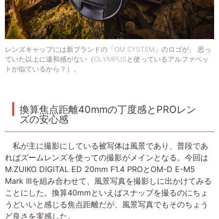
レンズキャップには新ブランドの「OM SYSTEM」のロゴが。 思っ
ていた以上に違和感がない（OLYMPUSと使っているアルファベッ
トが似ているから？）。
換算焦点距離40mmの丁度感とPROレン
ズの安心感
私が主に撮影にしている被写体は風景であり、普段であ
ればズームレンズを使っての撮影がメインとなる。今回は
M.ZUIKO DIGITAL ED 20mm F1.4 PROとOM-D E-M5
Mark IIIを組み合わせて、風景写真を撮影しに出かけてみる
ことにした。換算40mmといえばスナップを撮るのにちょ
うどいいと感じる焦点距離だが、風景写真でもそのちょう
ど良さを実感した。