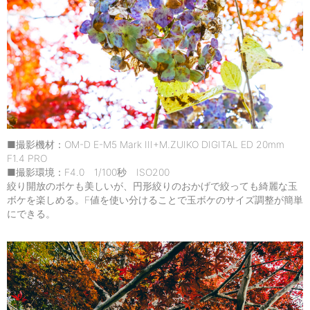
■撮影機材：OM-D E-M5 Mark III+M.ZUIKO DIGITAL ED 20mm
F1.4 PRO
■撮影環境：F4.0 1/100秒 ISO200
絞り開放のボケも美しいが、円形絞りのおかげで絞っても綺麗な玉
ボケを楽しめる。F値を使い分けることで玉ボケのサイズ調整が簡単
にできる。