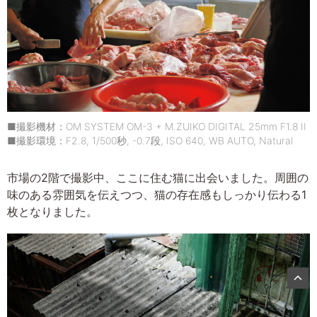
■撮影機材：OM SYSTEM OM-3 + M.ZUIKO DIGITAL 25mm F1.8 II
■撮影環境：F2.8, 1/500秒, -0.7段, ISO 640, WB AUTO, Natural
市場の2階で撮影中、ここに住む猫に出会いました。周囲の
味のある雰囲気を伝えつつ、猫の存在感もしっかり伝わる1
枚となりました。