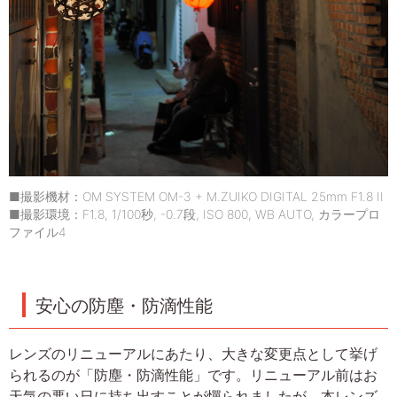
■撮影機材：OM SYSTEM OM-3 + M.ZUIKO DIGITAL 25mm F1.8 II
■撮影環境：F1.8, 1/100秒, -0.7段, ISO 800, WB AUTO, カラープロ
ファイル4
安心の防塵・防滴性能
レンズのリニューアルにあたり、大きな変更点として挙げ
られるのが「防塵・防滴性能」です。リニューアル前はお
天気の悪い日に持ち出すことが憚られましたが、本レンズ