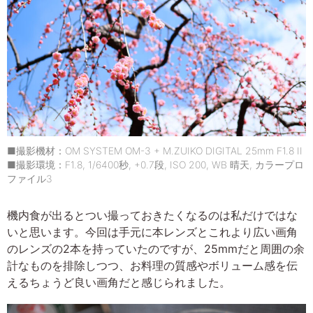
■撮影機材：OM SYSTEM OM-3 + M.ZUIKO DIGITAL 25mm F1.8 II
■撮影環境：F1.8, 1/6400秒, +0.7段, ISO 200, WB 晴天, カラープロ
ファイル3
機内食が出るとつい撮っておきたくなるのは私だけではな
いと思います。今回は手元に本レンズとこれより広い画角
のレンズの2本を持っていたのですが、25mmだと周囲の余
計なものを排除しつつ、お料理の質感やボリューム感を伝
えるちょうど良い画角だと感じられました。