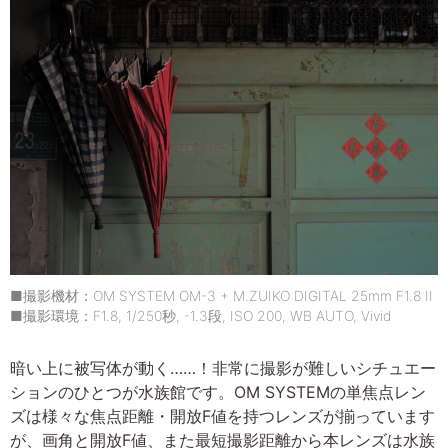
■撮影機材：OM SYSTEM OM-3 + M.ZUIKO DIGITAL 25mm F1.8 II
■撮影環境：F1.8, 1/250秒, -1.3段, ISO 200, WB AUTO, Vivid
暗い上に被写体が動く……！非常に撮影が難しいシチュエー
ションのひとつが水族館です。OM SYSTEMの単焦点レン
ズは様々な焦点距離・開放F値を持つレンズが揃っています
が、画角と開放F値、また最短撮影距離から本レンズは水族