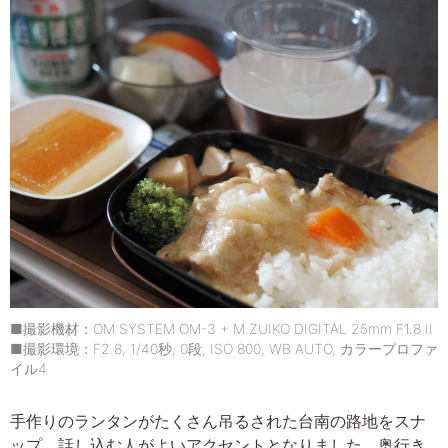
■撮影機材：OM SYSTEM OM-3 + M.ZUIKO DIGITAL 25mm F1.8 II
■撮影環境：F2.8, 1/40秒, 0段, ISO 800, WB AUTO, カラープロファ
イル4
手作りのランタンがたくさん吊るされた台南の路地をスナ
ップ。話し込む人がよいアクセントとなりました。奥行き