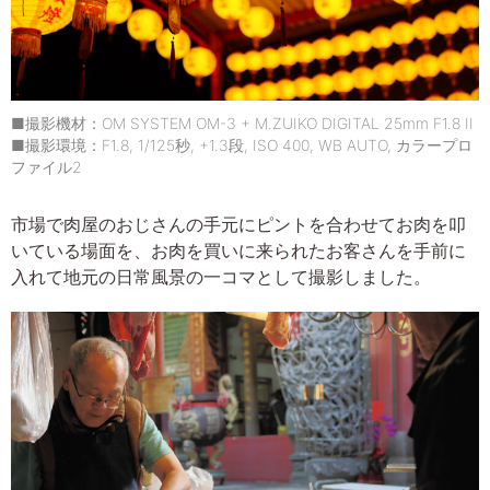
■撮影機材：OM SYSTEM OM-3 + M.ZUIKO DIGITAL 25mm F1.8 II
■撮影環境：F1.8, 1/125秒, +1.3段, ISO 400, WB AUTO, カラープロ
ファイル2
市場で肉屋のおじさんの手元にピントを合わせてお肉を叩
いている場面を、お肉を買いに来られたお客さんを手前に
入れて地元の日常風景の一コマとして撮影しました。