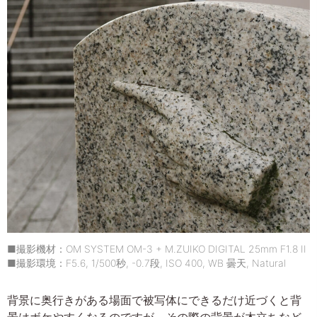
■撮影機材：OM SYSTEM OM-3 + M.ZUIKO DIGITAL 25mm F1.8 II
■撮影環境：F5.6, 1/500秒, -0.7段, ISO 400, WB 曇天, Natural
背景に奥行きがある場面で被写体にできるだけ近づくと背