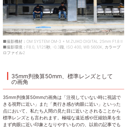
■撮影機材：OM SYSTEM OM-3 + M.ZUIKO DIGITAL 25mm F1.8 II
■撮影環境：F8.0, 1/125秒, -0.3段, ISO 400, WB 5600K, カラープ
ロファイル2
35mm判換算50mm、標準レンズとして
の画角
35mm判換算50mmの画角は「注視していない時に視認で
きる視野に近い」また「奥行き感が肉眼に近い」といった
点において、私たち人間の見た目に近いとされることから
標準レンズとも言われます。極端な遠近感や圧縮効果を生
まず肉眼に近い印象となりやすいものの、以前の記事でも