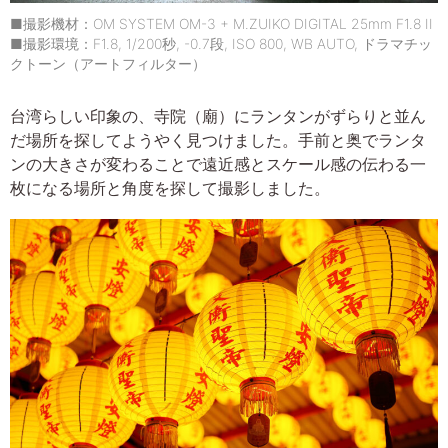
■撮影機材：OM SYSTEM OM-3 + M.ZUIKO DIGITAL 25mm F1.8 II
■撮影環境：F1.8, 1/200秒, -0.7段, ISO 800, WB AUTO, ドラマチッ
クトーン（アートフィルター）
台湾らしい印象の、寺院（廟）にランタンがずらりと並ん
だ場所を探してようやく見つけました。手前と奥でランタ
ンの大きさが変わることで遠近感とスケール感の伝わる一
枚になる場所と角度を探して撮影しました。