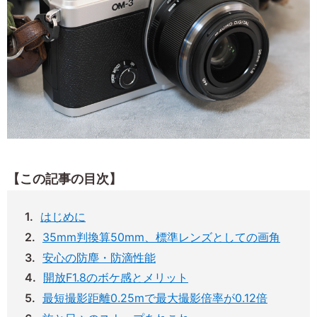
【この記事の目次】
はじめに
35mm判換算50mm、標準レンズとしての画角
安心の防塵・防滴性能
開放F1.8のボケ感とメリット
最短撮影距離0.25mで最大撮影倍率が0.12倍