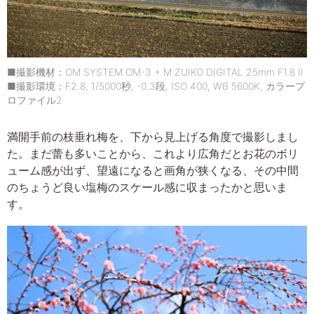
■撮影機材：OM SYSTEM OM-3 + M.ZUIKO DIGITAL 25mm F1.8 II
■撮影環境：F2.8, 1/5000秒, -0.3段, ISO 400, WB 5600K, カラープ
ロファイル2
満開手前の枝垂れ梅を、下から見上げる角度で撮影しまし
た。まだ蕾も多いことから、これより広角だとお花のボリ
ューム感が出ず、望遠になると画角が狭くなる、その中間
のちょうど良い塩梅のスケール感に収まったかと思いま
す。