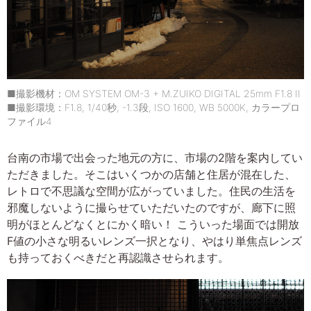
■撮影機材：OM SYSTEM OM-3 + M.ZUIKO DIGITAL 25mm F1.8 II
■撮影環境：F1.8, 1/40秒, -1.3段, ISO 1600, WB 5000K, カラープロ
ファイル4
台南の市場で出会った地元の方に、市場の2階を案内してい
ただきました。そこはいくつかの店舗と住居が混在した、
レトロで不思議な空間が広がっていました。住民の生活を
邪魔しないように撮らせていただいたのですが、廊下に照
明がほとんどなくとにかく暗い！ こういった場面では開放
F値の小さな明るいレンズ一択となり、やはり単焦点レンズ
も持っておくべきだと再認識させられます。