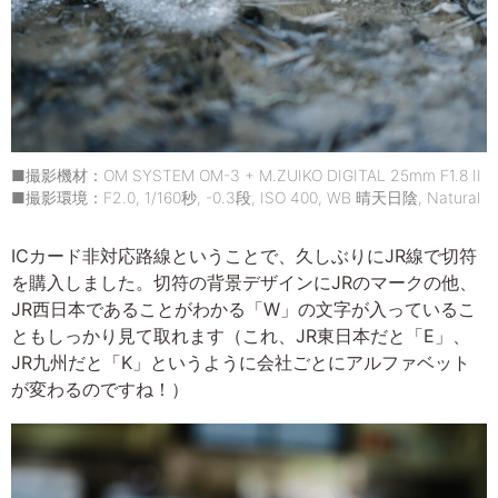
■撮影機材：OM SYSTEM OM-3 + M.ZUIKO DIGITAL 25mm F1.8 II
■撮影環境：F2.0, 1/160秒, -0.3段, ISO 400, WB 晴天日陰, Natural
ICカード非対応路線ということで、久しぶりにJR線で切符
を購入しました。切符の背景デザインにJRのマークの他、
JR西日本であることがわかる「W」の文字が入っているこ
ともしっかり見て取れます（これ、JR東日本だと「E」、
JR九州だと「K」というように会社ごとにアルファベット
が変わるのですね！）