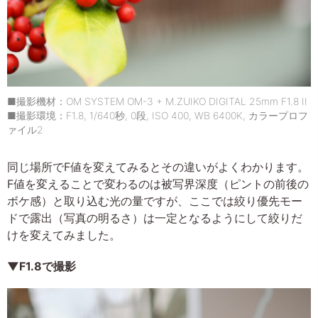
■撮影機材：OM SYSTEM OM-3 + M.ZUIKO DIGITAL 25mm F1.8 II
■撮影環境：F1.8, 1/640秒, 0段, ISO 400, WB 6400K, カラープロフ
ァイル2
同じ場所でF値を変えてみるとその違いがよくわかります。
F値を変えることで変わるのは被写界深度（ピントの前後の
ボケ感）と取り込む光の量ですが、ここでは絞り優先モー
ドで露出（写真の明るさ）は一定となるようにして絞りだ
けを変えてみました。
▼F1.8で撮影