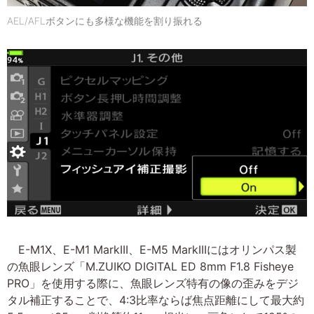
AEL/AFLボタンにも多様な機能を割り振れる
E-M1X、E-M1 MarkIII、E-M5 MarkIIIにはオリンパス製
の魚眼レンズ「M.ZUIKO DIGITAL ED 8mm F1.8 Fisheye
PRO」を使用する際に、魚眼レンズ特有の像の歪みをデジ
タル補正することで、4:3比率ならば焦点距離にして最大約