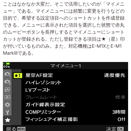
ことはなかなか大変だ。そこで活用したいのが「マイメニ
ュー」である。マイメニューには頻繁に変更を行うなどの
目的で、希望する設定項目へのショートカットを作成登録
できる。メニューに表示された項目を選択した状態で赤丸
のムービーボタンを長押しするとマイメニューにショート
カットが登録される。ただし登録できる項目は★（星）印
が付いているもののみ。また、対応機種はE-M1XとE-M1
MarkIIIである。