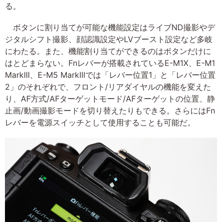
る。
ボタンに割り当てが可能な機能設定はライブND撮影やデ
ジタルシフト撮影、顔認識設定やLVブースト設定など多岐
にわたる。また、機能割り当てができるのはボタンだけに
はとどまらない。Fnレバーが搭載されているE-M1X、E-M1
MarkIII、E-M5 MarkIIIでは「レバー位置1」と「レバー位置
2」のそれぞれで、フロント/リアダイヤルの機能を変えた
り、AF方式/AFターゲットモード/AFターゲットの位置、静
止画/動画撮影モードを切り替えたりもできる。さらにはFn
レバーを電源スイッチとして使用することも可能だ。