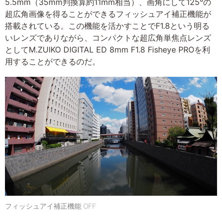
5.5mm（35mm判換算約11mm相当）、画角にして125°の
超広角画像を得ることができるフィッシュアイ補正機能が
搭載されている。この機能を活かすことでF1.8という明る
いレンズでありながら、コンパクトな超広角単焦点レンズ
としてM.ZUIKO DIGITAL ED 8mm F1.8 Fisheye PROを利
用することができるのだ。
フィッシュアイ補正機能 OFF