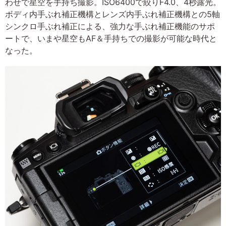
わせで星空を手持ち撮影。ISO6400で絞りF4.0、4秒露光。
ボディ内手ぶれ補正機構とレンズ内手ぶれ補正機構との5軸
シンクロ手ぶれ補正による、強力な手ぶれ補正機能のサポ
ートで、いまや星空もAF＆手持ちでの撮影が可能な時代と
なった。