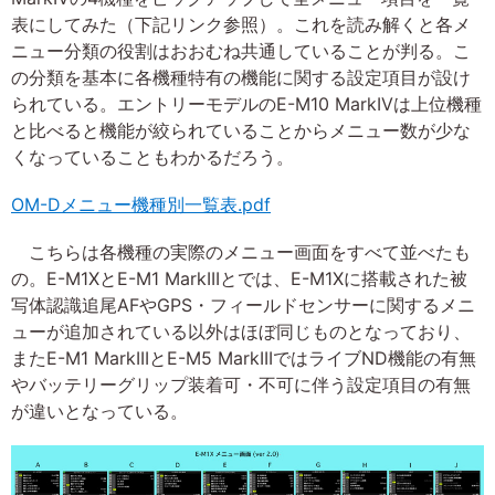
表にしてみた（下記リンク参照）。これを読み解くと各メ
ニュー分類の役割はおおむね共通していることが判る。こ
の分類を基本に各機種特有の機能に関する設定項目が設け
られている。エントリーモデルのE-M10 MarkIVは上位機種
と比べると機能が絞られていることからメニュー数が少な
くなっていることもわかるだろう。
OM-Dメニュー機種別一覧表.pdf
こちらは各機種の実際のメニュー画面をすべて並べたも
の。E-M1XとE-M1 MarkIIIとでは、E-M1Xに搭載された被
写体認識追尾AFやGPS・フィールドセンサーに関するメニ
ューが追加されている以外はほぼ同じものとなっており、
またE-M1 MarkIIIとE-M5 MarkIIIではライブND機能の有無
やバッテリーグリップ装着可・不可に伴う設定項目の有無
が違いとなっている。