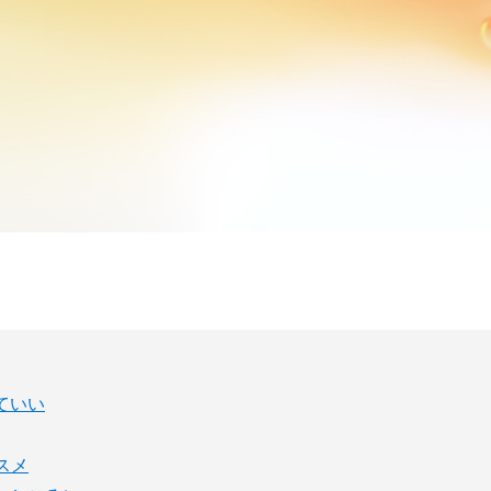
ていい
スメ