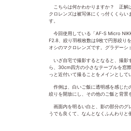
こちらは何かわかりますか？ 正解は
クロレンズは被写体にくっ付くくらい
す。
今回使用している「AF-S Micro N
F2.8、絞り羽根枚数は9枚で円形絞
オシのマクロレンズです。グラデーシ
いざ自宅で撮影するとなると、撮影す
ら、30cm四方の小さなテーブルを
っと近付いて撮ることをメインとして
作例は、白いご飯に透明感を感じたの
絞りを開放にし、その他のご飯と背景
画面内を明るい白と、影の部分のグレ
うでも良くて、なんとなくふんわりと