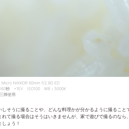
o NIKKOR 60mm f/2.8G ED
秒 +1EV ISO100 WB：5000K
三脚使用
しそうに撮ることや、どんな料理かが分かるように撮ること
まれて撮る場合はそうはいきませんが、家で遊びで撮るのなら
ましょう！