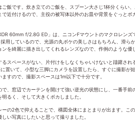
ご飯です。炊き立てのご飯を、スプーン大さじ1杯分くらい、
まで近付けるので、主役の被写体以外のお皿や背景をぐっとボ
IKKOR 60mm f/2.8G ED」は、ニコンFマウントのマクロ
りを採用しているので、光源の丸ボケの美しさはもちろん、滑ら
ョンを綺麗に描き出してくれるレンズなので、作例のような優
るスペースがない、片付けをしなくちゃいけないと躊躇され
窓際に置いて、小型な三脚にカメラを設置したら、すぐに撮影が
いますので、撮影スペースは1m以下で十分です。
で、窓辺でカーテンを開けて強い逆光の状態にし、一番手前
を明るく、そして大きくボカしました。
ーの2色で抑えることで、構図全体にまとまりが出ます。この
優しい写真にしたいと思って撮りました。