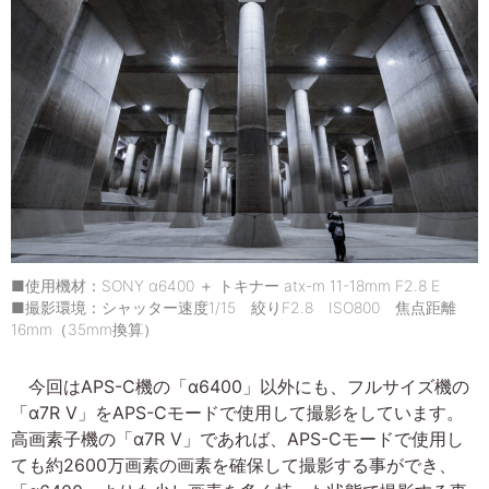
■使用機材：SONY α6400 ＋ トキナー atx-m 11-18mm F2.8 E
■撮影環境：シャッター速度1/15 絞りF2.8 ISO800 焦点距離
16mm（35mm換算）
今回はAPS-C機の「α6400」以外にも、フルサイズ機の
「α7R V」をAPS-Cモードで使用して撮影をしています。
高画素子機の「α7R V」であれば、APS-Cモードで使用し
ても約2600万画素の画素を確保して撮影する事ができ、