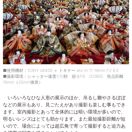
■使用機材：SONY α6400 ＋ トキナー atx-m 11-18mm F2.8 E
■撮影環境：シャッター速度1/10秒 絞りF8 ISO800 焦点距離
16mm（35mm換算）
いろいろなひな人形の展示のほか、吊るし雛やさるぼぼ
などの展示もあり、見ごたえがあり撮影も楽しむ事もでき
ます。室内撮影とあって全体的には暗い環境が多いので、
明るいレンズはとても助かります。また最短撮影距離が短
いので、場合によっては超広角で寄って撮影すると迫力あ