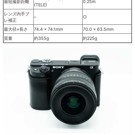
最短撮影距離
0.25m
(TELE)
レンズ内手ブ
–
○
レ補正
最大径×長さ
74.4 x 74.1mm
70.0 x 63.5mm
質量
約355g
約225g