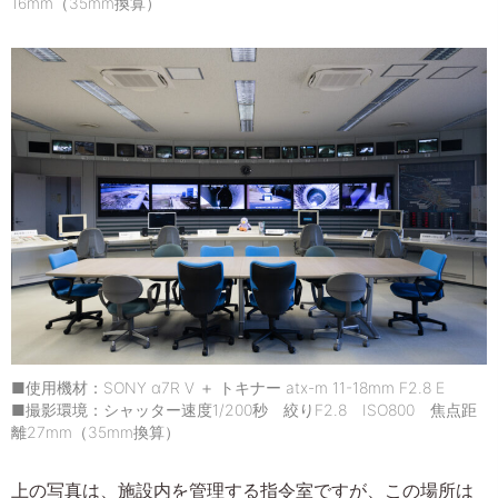
16mm（35mm換算）
■使用機材：SONY α7R V ＋ トキナー atx-m 11-18mm F2.8 E
■撮影環境：シャッター速度1/200秒 絞りF2.8 ISO800 焦点距
離27mm（35mm換算）
上の写真は、施設内を管理する指令室ですが、この場所は