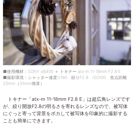
■使用機材：SONY α6400 ＋ トキナー atx-m 11-18mm F2.8 E
■撮影環境：シャッター速度1/160 絞りF2.8 ISO100 焦点距離
25mm（35mm換算）
トキナー「atx-m 11-18mm F2.8 E」は超広角レンズです
が、絞り開放F2.8の明るさを寄れるレンズなので、被写体
にぐっと寄って背景をボカして被写体を印象的に撮影する
ことも簡単にできます。