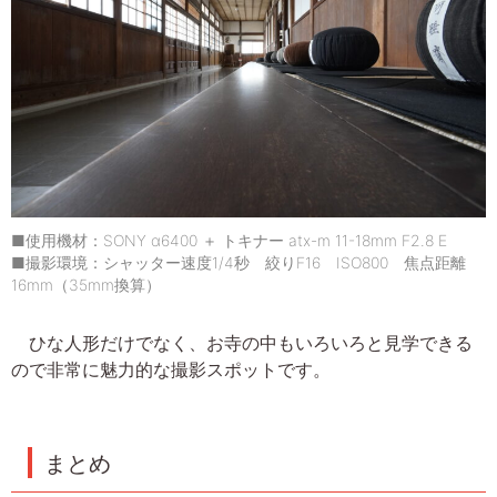
■使用機材：SONY α6400 ＋ トキナー atx-m 11-18mm F2.8 E
■撮影環境：シャッター速度1/4秒 絞りF16 ISO800 焦点距離
16mm（35mm換算）
ひな人形だけでなく、お寺の中もいろいろと見学できる
ので非常に魅力的な撮影スポットです。
まとめ