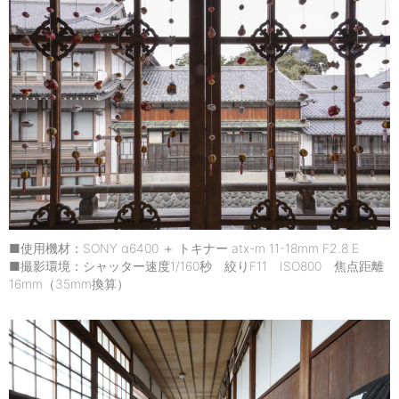
■使用機材：SONY α6400 ＋ トキナー atx-m 11-18mm F2.8 E
■撮影環境：シャッター速度1/160秒 絞りF11 ISO800 焦点距離
16mm（35mm換算）