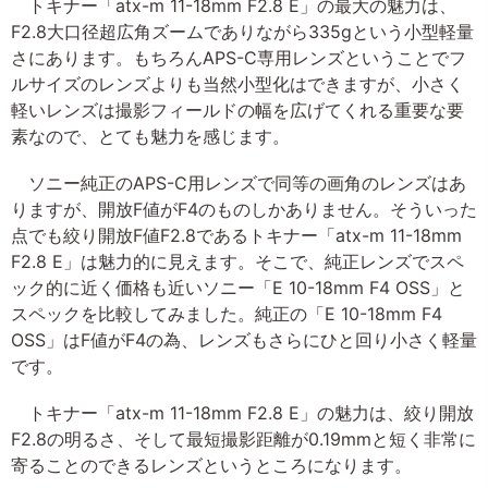
トキナー「atx-m 11-18mm F2.8 E」の最大の魅力は、
F2.8大口径超広角ズームでありながら335gという小型軽量
さにあります。もちろんAPS-C専用レンズということでフ
ルサイズのレンズよりも当然小型化はできますが、小さく
軽いレンズは撮影フィールドの幅を広げてくれる重要な要
素なので、とても魅力を感じます。
ソニー純正のAPS-C用レンズで同等の画角のレンズはあ
りますが、開放F値がF4のものしかありません。そういった
点でも絞り開放F値F2.8であるトキナー「atx-m 11-18mm
F2.8 E」は魅力的に見えます。そこで、純正レンズでスペ
ック的に近く価格も近いソニー「E 10-18mm F4 OSS」と
スペックを比較してみました。純正の「E 10-18mm F4
OSS」はF値がF4の為、レンズもさらにひと回り小さく軽量
です。
トキナー「atx-m 11-18mm F2.8 E」の魅力は、絞り開放
F2.8の明るさ、そして最短撮影距離が0.19mmと短く非常に
寄ることのできるレンズというところになります。