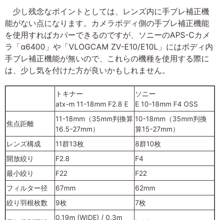
少し残念なポイントとしては、レンズ内に手ブレ補正機
能がない点になります。カメラボディ側の手ブレ補正機能
を使用すればカバーできるのですが、ソニーのAPS-Cカメ
ラ「α6400」や「VLOGCAM ZV-E10/E10L」にはボディ内
手ブレ補正機能が無いので、これらの機種を使用する際に
は、少し気を付けた方が良いかもしれません。
トキナー
ソニー
atx-m 11-18mm F2.8 E
E 10-18mm F4 OSS
11-18mm（35mm判換算
10-18mm（35mm判換
焦点距離
16.5-27mm）
算15-27mm）
レンズ構成
11群13枚
8群10枚
開放絞り
F2.8
F4
最小絞り
F22
F22
フィルター径
67mm
62mm
絞り羽根枚数
9枚
7枚
0.19m (WIDE) / 0.3m