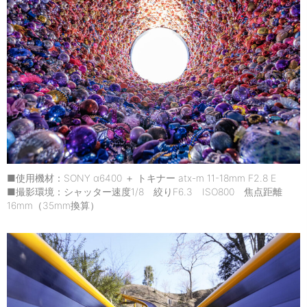
■使用機材：SONY α6400 ＋ トキナー atx-m 11-18mm F2.8 E
■撮影環境：シャッター速度1/8 絞りF6.3 ISO800 焦点距離
16mm（35mm換算）