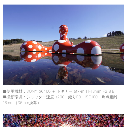
■使用機材：SONY α6400 ＋ トキナー atx-m 11-18mm F2.8 E
■撮影環境：シャッター速度1/200 絞りF8 ISO100 焦点距離
16mm（35mm換算）