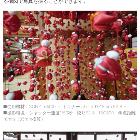
る構図で写真を撮ることができます。
■使用機材：SONY α6400 ＋ トキナー atx-m 11-18mm F2.8 E
■撮影環境：シャッター速度1/50秒 絞りF2.8 ISO800 焦点距離
16mm（35mm換算）