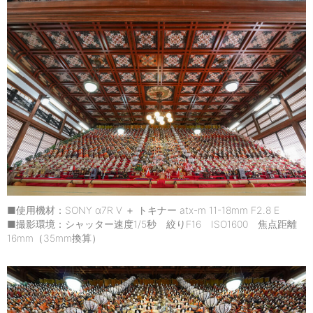
■使用機材：SONY α7R V ＋ トキナー atx-m 11-18mm F2.8 E
■撮影環境：シャッター速度1/5秒 絞りF16 ISO1600 焦点距離
16mm（35mm換算）