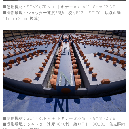
■使用機材：SONY α7R V ＋ トキナー atx-m 11-18mm F2.8 E
■撮影環境：シャッター速度25秒 絞りF22 ISO100 焦点距離
16mm（35mm換算）
■使用機材：SONY α7R V ＋ トキナー atx-m 11-18mm F2.8 E
■撮影環境：シャッター速度1/640秒 絞りF11 ISO200 焦点距離