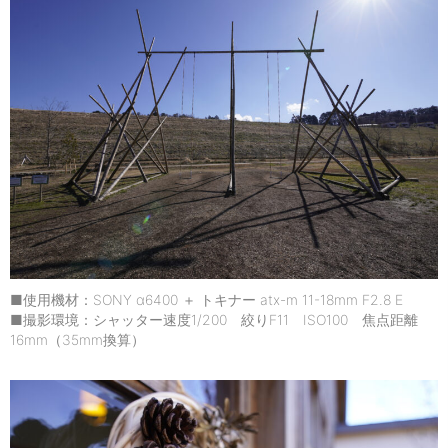
■使用機材：SONY α6400 ＋ トキナー atx-m 11-18mm F2.8 E
■撮影環境：シャッター速度1/200 絞りF11 ISO100 焦点距離
16mm（35mm換算）