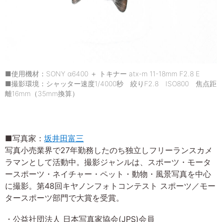
■使用機材：SONY α6400 ＋ トキナー atx-m 11-18mm F2.8 E
■撮影環境：シャッター速度1/4000秒 絞りF2.8 ISO800 焦点距
離16mm（35mm換算）
■写真家：
坂井田富三
写真小売業界で27年勤務したのち独立しフリーランスカメ
ラマンとして活動中。撮影ジャンルは、スポーツ・モータ
ースポーツ・ネイチャー・ペット・動物・風景写真を中心
に撮影。第48回キヤノンフォトコンテスト スポーツ／モー
タースポーツ部門で大賞を受賞。
・公益社団法人 日本写真家協会(JPS)会員