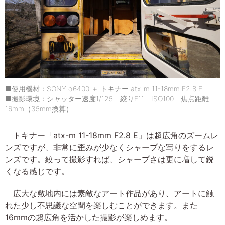
■使用機材：SONY α6400 ＋ トキナー atx-m 11-18mm F2.8 E
■撮影環境：シャッター速度1/125 絞りF11 ISO100 焦点距離
16mm（35mm換算）
トキナー「atx-m 11-18mm F2.8 E」は超広角のズームレ
ンズですが、非常に歪みが少なくシャープな写りをするレ
ンズです。絞って撮影すれば、シャープさは更に増して鋭
くなる感じです。
広大な敷地内には素敵なアート作品があり、アートに触
れた少し不思議な空間を楽しむことができます。また
16mmの超広角を活かした撮影が楽しめます。