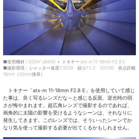
■使用機材：SONY α6400 ＋ トキナー atx-m 11-18mm F2.8 E
■撮影環境：シャッター速度1/3200 絞りF3.2 ISO100 焦点距離
18mm（35mm換算）
トキナー「atx-m 11-18mm F2.8 E」を使用していて感じ
た事は、良く写るレンズだな～と感じる反面、逆光時の弱
さが悔やまれます。超広角レンズで撮影するのであれば、
画角的に太陽の影響を受けるようなシーンは、それなりに
発生してきます。このレンズでは、そういったシーンでか
なり気を使って撮影する必要が出てくるかもしれません。