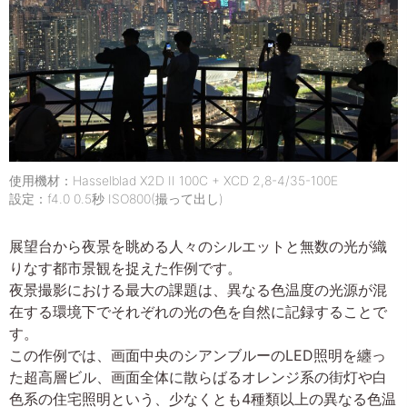
使用機材：Hasselblad X2D II 100C + XCD 2,8-4/35-100E
設定：f4.0 0.5秒 ISO800(撮って出し)
展望台から夜景を眺める人々のシルエットと無数の光が織
りなす都市景観を捉えた作例です。
夜景撮影における最大の課題は、異なる色温度の光源が混
在する環境下でそれぞれの光の色を自然に記録することで
す。
この作例では、画面中央のシアンブルーのLED照明を纏っ
た超高層ビル、画面全体に散らばるオレンジ系の街灯や白
色系の住宅照明という、少なくとも4種類以上の異なる色温