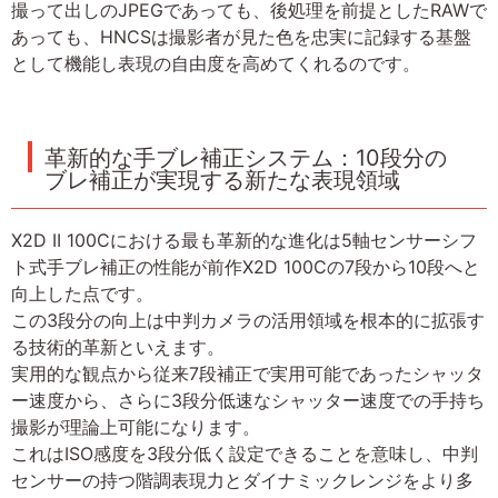
撮って出しのJPEGであっても、後処理を前提としたRAWで
あっても、HNCSは撮影者が見た色を忠実に記録する基盤
として機能し表現の自由度を高めてくれるのです。
革新的な手ブレ補正システム：10段分の
ブレ補正が実現する新たな表現領域
X2D II 100Cにおける最も革新的な進化は5軸センサーシフ
ト式手ブレ補正の性能が前作X2D 100Cの7段から10段へと
向上した点です。
この3段分の向上は中判カメラの活用領域を根本的に拡張す
る技術的革新といえます。
実用的な観点から従来7段補正で実用可能であったシャッタ
ー速度から、さらに3段分低速なシャッター速度での手持ち
撮影が理論上可能になります。
これはISO感度を3段分低く設定できることを意味し、中判
センサーの持つ階調表現力とダイナミックレンジをより多