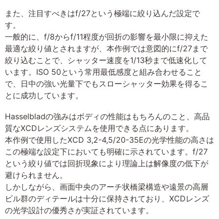
また、注目すべきはf/27という極端に絞り込んだ設定で
す。
一般的に、f/8からf/11程度が回折の影響を最小限に抑えた
最適な絞り値とされますが、本作例では意図的にf/27まで
絞り込むことで、シャッター速度を1/13秒まで低速化して
います。ISO 50という常用最低感度と組み合わせること
で、日中の強い光量下でもスローシャッター効果を得るこ
とに成功しています。
Hasselbladの強みはボディの性能はもちろんのこと、高品
質なXCDレンズシステムを使用できる点にあります。
本作例で使用したXCD 3,2-4,5/20-35Eの光学性能の高さは
この極端な設定下においても明確に示されています。f/27
という絞り値では回折現象により理論上は解像度の低下が
避けられません。
しかしながら、画面中央のアーチ状橋梁構造や遠景の高層
ビル群のディテールは十分に保持されており、XCDレンズ
の光学設計の優秀さが実証されています。