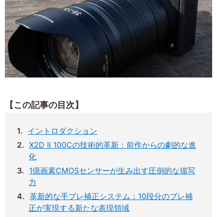
【この記事の目次】
イントロダクション
X2D II 100Cの技術的革新：前作からの劇的な進
化
1億画素CMOSセンサーが生み出す圧倒的な描写
力
革新的な手ブレ補正システム：10段分のブレ補
正が実現する新たな表現領域