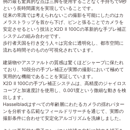
例の最も驚異的な点は三脚を使用することなく手持ちで9秒
という長時間露光を実現していることです。
従来の常識では考えられないこの撮影を可能にしたのはカ
メラストラップを首から下げ、ピンと張ることでカメラを
安定させるという技法とX2D II 100Cの革新的な手ブレ補正
システムの組み合わせです。
歩行者天国を行き交う人々は完全に透明化し、都市空間に
流れる時間そのものが可視化されています。
建築物やアスファルトの質感は驚くほどシャープに保たれ
ており、10段分の手ブレ補正が実際の撮影において極めて
実用的な機能であることを実証しています。
X2D II 100Cの手ブレ補正システムは、高精度のジャイロス
コープと加速度計を使用し、0.001度という微細な動きを検
出します。
Hasselbladはすべての年齢層にわたるカメラの揺れパター
ンを分析する広範なフィールドリサーチを通じて、実際の
撮影条件に合わせて安定化アルゴリズムを洗練しました。