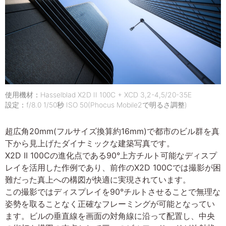
使用機材：Hasselblad X2D II 100C + XCD 3,2-4,5/20-35E
設定：f/8.0 1/50秒 ISO 50(Phocus Mobile2で明るさ調整)
超広角20mm(フルサイズ換算約16mm)で都市のビル群を真
下から見上げたダイナミックな建築写真です。
X2D II 100Cの進化点である90°上方チルト可能なディスプ
レイを活用した作例であり、前作のX2D 100Cでは撮影が困
難だった真上への構図が快適に実現されています。
この撮影ではディスプレイを90°チルトさせることで無理な
姿勢を取ることなく正確なフレーミングが可能となってい
ます。ビルの垂直線を画面の対角線に沿って配置し、中央