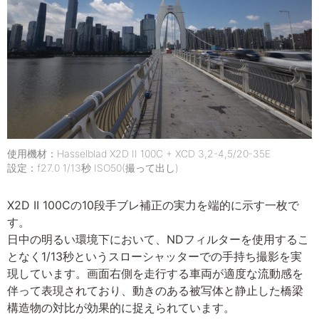
使用機材：Hasselblad X2D II 100C + XCD 3,2-4,5/20-35E
設定：f27.0 1/13秒 ISO50(撮って出し)
X2D II 100Cの10段手ブレ補正の実力を端的に示す一枚で
す。
日中の明るい環境下において、NDフィルターを使用するこ
となく1/13秒というスローシャッターでの手持ち撮影を実
現しています。画面右側を走行する車両が適度な流動感を
伴って表現されており、動きのある被写体と静止した橋梁
構造物の対比が効果的に捉えられています。