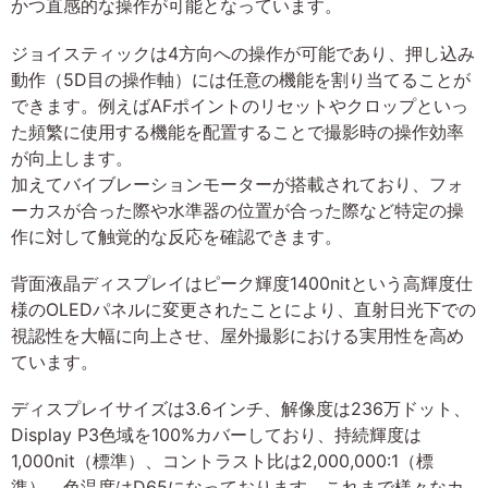
かつ直感的な操作が可能となっています。
ジョイスティックは4方向への操作が可能であり、押し込み
動作（5D目の操作軸）には任意の機能を割り当てることが
できます。例えばAFポイントのリセットやクロップといっ
た頻繁に使用する機能を配置することで撮影時の操作効率
が向上します。
加えてバイブレーションモーターが搭載されており、フォ
ーカスが合った際や水準器の位置が合った際など特定の操
作に対して触覚的な反応を確認できます。
背面液晶ディスプレイはピーク輝度1400nitという高輝度仕
様のOLEDパネルに変更されたことにより、直射日光下での
視認性を大幅に向上させ、屋外撮影における実用性を高め
ています。
ディスプレイサイズは3.6インチ、解像度は236万ドット、
Display P3色域を100%カバーしており、持続輝度は
1,000nit（標準）、コントラスト比は2,000,000:1（標
準）、色温度はD65になっております。これまで様々なカ