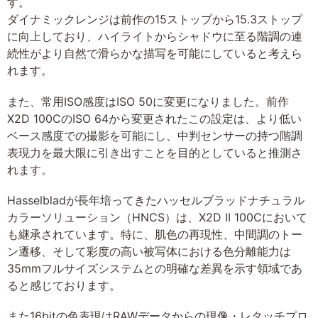
す。
ダイナミックレンジは前作の15ストップから15.3ストップ
に向上しており、ハイライトからシャドウに至る階調の連
続性がより自然で滑らかな描写を可能にしていると考えら
れます。
また、常用ISO感度はISO 50に変更になりました。前作
X2D 100CのISO 64から変更されたこの設定は、より低い
ベース感度での撮影を可能にし、中判センサーの持つ階調
表現力を最大限に引き出すことを目的としていると推測さ
れます。
Hasselbladが長年培ってきたハッセルブラッドナチュラル
カラーソリューション（HNCS）は、X2D II 100Cにおいて
も継承されています。特に、肌色の再現性、中間調のトー
ン遷移、そして彩度の高い被写体における色分離能力は
35mmフルサイズシステムとの明確な差異を示す領域であ
ると感じております。
また16bitの色表現はRAWデータからの現像・レタッチプロ