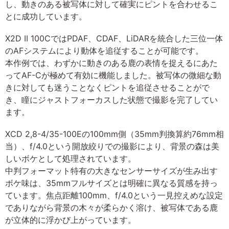
し、動きのある被写体に対して確実にピントを合わせるこ
とに成功しています。
X2D II 100CではPDAF、CDAF、LiDARを統合した三位一体
のAFシステムにより動体を追従することが可能です。
本作例では、わずかに動きのある鹿の表情を捉えるにあた
ってAF-Cが極めて有効に機能しました。被写体の微細な動
きに対しても迷うことなくピントを追従させることがで
き、瞳にジャストフォーカスした状態で撮影を完了してい
ます。
XCD 2,8-4/35-100Eの100mm側（35mm判換算約76mm相
当）、f/4.0という開放絞りでの撮影により、背景の森は美
しいボケとして処理されています。
中判フォーマット特有の大きなセンサーサイズが生み出す
ボケ味は、35mmフルサイズとは明確に異なる質感を持っ
ています。焦点距離100mm、f/4.0という一見控えめな設定
でありながら背景の木々が柔らかく溶け、被写体である鹿
が立体的に浮かび上がっています。