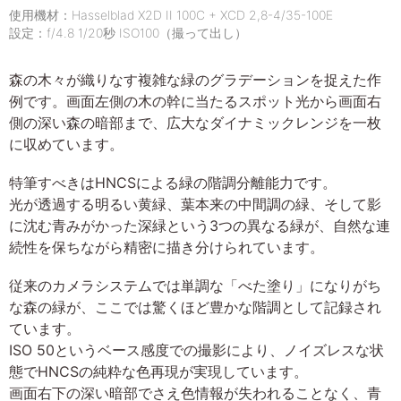
使用機材：Hasselblad X2D II 100C + XCD 2,8-4/35-100E
設定：f/4.8 1/20秒 ISO100（撮って出し）
森の木々が織りなす複雑な緑のグラデーションを捉えた作
例です。画面左側の木の幹に当たるスポット光から画面右
側の深い森の暗部まで、広大なダイナミックレンジを一枚
に収めています。
特筆すべきはHNCSによる緑の階調分離能力です。
光が透過する明るい黄緑、葉本来の中間調の緑、そして影
に沈む青みがかった深緑という3つの異なる緑が、自然な連
続性を保ちながら精密に描き分けられています。
従来のカメラシステムでは単調な「べた塗り」になりがち
な森の緑が、ここでは驚くほど豊かな階調として記録され
ています。
ISO 50というベース感度での撮影により、ノイズレスな状
態でHNCSの純粋な色再現が実現しています。
画面右下の深い暗部でさえ色情報が失われることなく、青