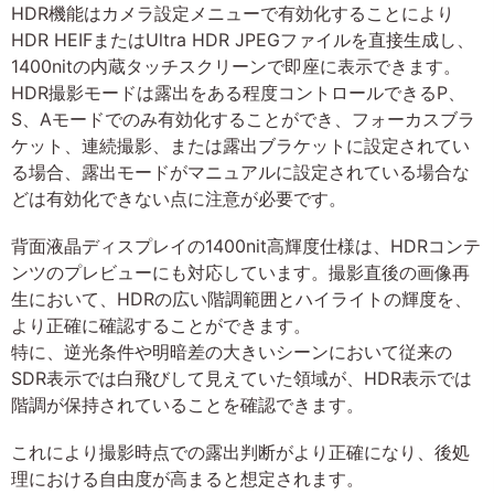
HDR機能はカメラ設定メニューで有効化することにより
HDR HEIFまたはUltra HDR JPEGファイルを直接生成し、
1400nitの内蔵タッチスクリーンで即座に表示できます。
HDR撮影モードは露出をある程度コントロールできるP、
S、Aモードでのみ有効化することができ、フォーカスブラ
ケット、連続撮影、または露出ブラケットに設定されてい
る場合、露出モードがマニュアルに設定されている場合な
どは有効化できない点に注意が必要です。
背面液晶ディスプレイの1400nit高輝度仕様は、HDRコンテ
ンツのプレビューにも対応しています。撮影直後の画像再
生において、HDRの広い階調範囲とハイライトの輝度を、
より正確に確認することができます。
特に、逆光条件や明暗差の大きいシーンにおいて従来の
SDR表示では白飛びして見えていた領域が、HDR表示では
階調が保持されていることを確認できます。
これにより撮影時点での露出判断がより正確になり、後処
理における自由度が高まると想定されます。