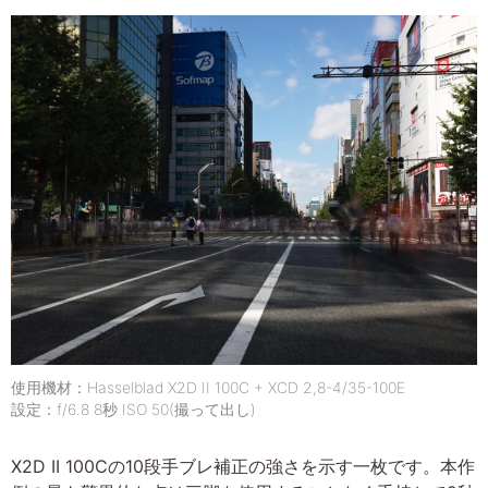
使用機材：Hasselblad X2D II 100C + XCD 2,8-4/35-100E
設定：f/6.8 8秒 ISO 50(撮って出し)
X2D II 100Cの10段手ブレ補正の強さを示す一枚です。本作