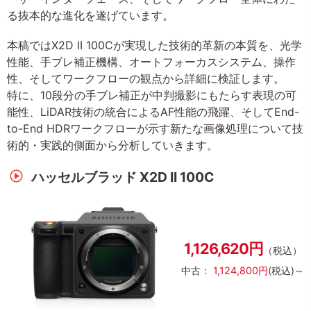
る抜本的な進化を遂げています。
本稿ではX2D II 100Cが実現した技術的革新の本質を、光学
性能、手ブレ補正機構、オートフォーカスシステム、操作
性、そしてワークフローの観点から詳細に検証します。
特に、10段分の手ブレ補正が中判撮影にもたらす表現の可
能性、LiDAR技術の統合によるAF性能の飛躍、そしてEnd-
to-End HDRワークフローが示す新たな画像処理について技
術的・実践的側面から分析していきます。
ハッセルブラッド X2D II 100C
1,126,620円
（税込）
中古：
1,124,800円
(税込)～