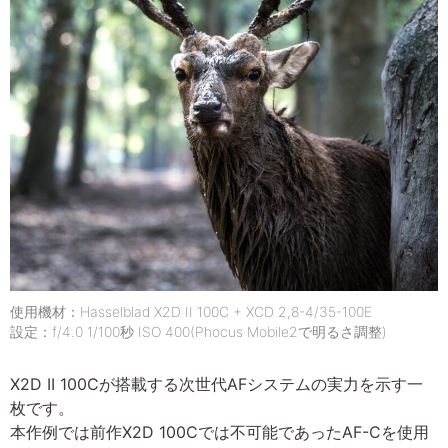
使用機材：Hasselblad X2D II 100C + XCD 2,8-4/35-100E
設定：f/4.0 1/100秒 ISO 400(Phocus Mobile2で明るさ調整)
X2D II 100Cが搭載する次世代AFシステムの実力を示す一
枚です。
本作例では前作X2D 100Cでは不可能であったAF-Cを使用