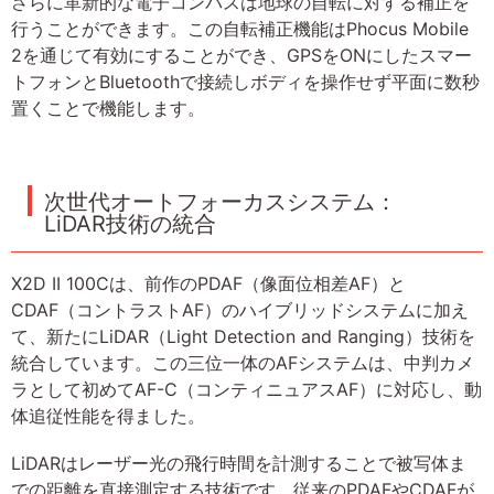
さらに革新的な電子コンパスは地球の自転に対する補正を
行うことができます。この自転補正機能はPhocus Mobile
2を通じて有効にすることができ、GPSをONにしたスマー
トフォンとBluetoothで接続しボディを操作せず平面に数秒
置くことで機能します。
次世代オートフォーカスシステム：
LiDAR技術の統合
X2D II 100Cは、前作のPDAF（像面位相差AF）と
CDAF（コントラストAF）のハイブリッドシステムに加え
て、新たにLiDAR（Light Detection and Ranging）技術を
統合しています。この三位一体のAFシステムは、中判カメ
ラとして初めてAF-C（コンティニュアスAF）に対応し、動
体追従性能を得ました。
LiDARはレーザー光の飛行時間を計測することで被写体ま
での距離を直接測定する技術です。従来のPDAFやCDAFが