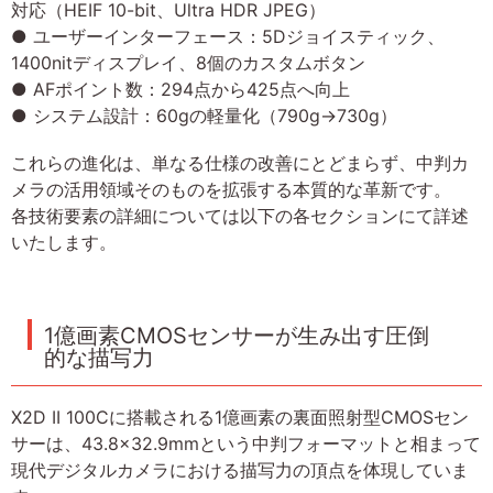
対応（HEIF 10-bit、Ultra HDR JPEG）
● ユーザーインターフェース：5Dジョイスティック、
1400nitディスプレイ、8個のカスタムボタン
● AFポイント数：294点から425点へ向上
● システム設計：60gの軽量化（790g→730g）
これらの進化は、単なる仕様の改善にとどまらず、中判カ
メラの活用領域そのものを拡張する本質的な革新です。
各技術要素の詳細については以下の各セクションにて詳述
いたします。
1億画素CMOSセンサーが生み出す圧倒
的な描写力
X2D II 100Cに搭載される1億画素の裏面照射型CMOSセン
サーは、43.8×32.9mmという中判フォーマットと相まって
現代デジタルカメラにおける描写力の頂点を体現していま