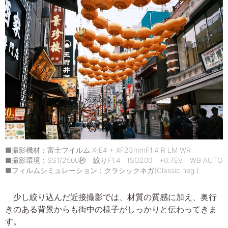
■撮影機材：富士フイルム X-E4 + XF23mmF1.4 R LM WR
■撮影環境：SS1/2500秒 絞りF1.4 ISO200 +0.7EV WB AUTO
■フィルムシミュレーション：クラシックネガ(Classic neg.)
少し絞り込んだ近接撮影では、材質の質感に加え、奥行
きのある背景からも街中の様子がしっかりと伝わってきま
す。