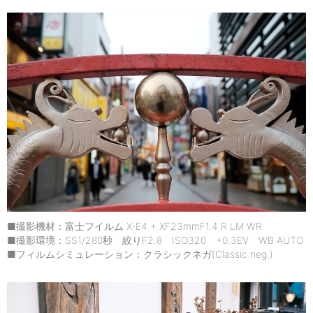
■撮影機材：富士フイルム X-E4 + XF23mmF1.4 R LM WR
■撮影環境：SS1/280秒 絞りF2.8 ISO320 +0.3EV WB AUTO
■フィルムシミュレーション：クラシックネガ(Classic neg.)