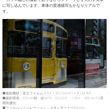
に写し込んでいます。車体の質感描写もかなりリアルで
す。
■撮影機材：富士フイルム X-E4 + XF23mmF1.4 R LM WR
■撮影環境：SS1/40秒 絞りF9 ISO320 -1.3EV WB AUTO雰
囲気優先
■フィルムシミュレーション：スタンダード(PROVIA)