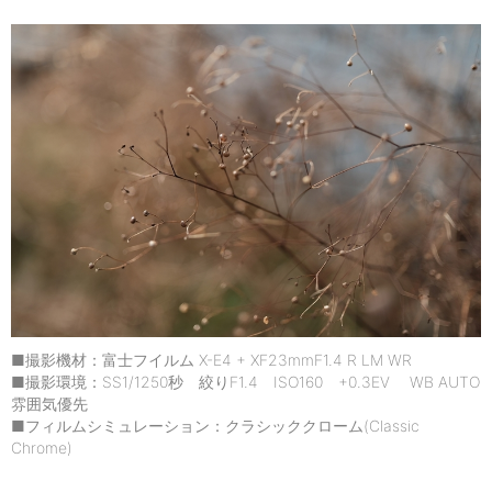
■撮影機材：富士フイルム X-E4 + XF23mmF1.4 R LM WR
■撮影環境：SS1/1250秒 絞りF1.4 ISO160 +0.3EV WB AUTO
雰囲気優先
■フィルムシミュレーション：クラシッククローム(Classic
Chrome)