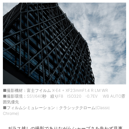
■撮影機材：富士フイルム X-E4 + XF23mmF1.4 R LM WR
■撮影環境：SS1/640秒 絞りF8 ISO320 -0.7EV WB AUTO雰
囲気優先
■フィルムシミュレーション：クラシッククローム(Classic
Chrome)
ガラス越しの撮影でありながらシャープさを失わず見事