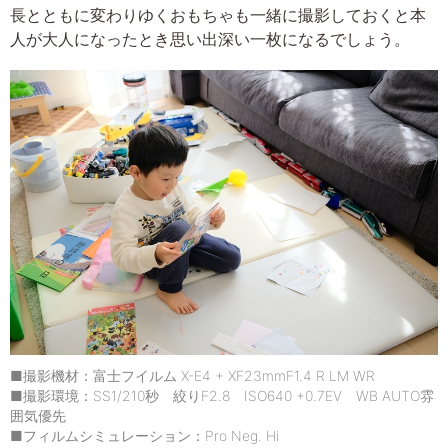
長とともに変わりゆくおもちゃも一緒に撮影しておくと本
人が大人になったとき思い出深い一枚になるでしょう。
■撮影機材：富士フイルム X-E4 + XF23mmF1.4 R LM WR
■撮影環境：SS1/210秒 絞りF2.8 ISO640 +0.7EV WB AUTO雰
囲気優先
■フィルムシミュレーション：Pro Neg. Hi