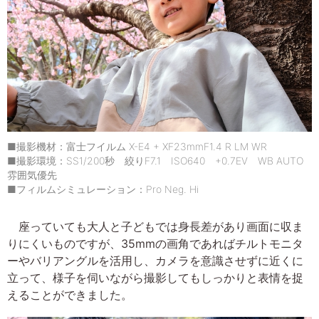
■撮影機材：富士フイルム X-E4 + XF23mmF1.4 R LM WR
■撮影環境：SS1/200秒 絞りF7.1 ISO640 +0.7EV WB AUTO
雰囲気優先
■フィルムシミュレーション：Pro Neg. Hi
座っていても大人と子どもでは身長差があり画面に収ま
りにくいものですが、35mmの画角であればチルトモニタ
ーやバリアングルを活用し、カメラを意識させずに近くに
立って、様子を伺いながら撮影してもしっかりと表情を捉
えることができました。