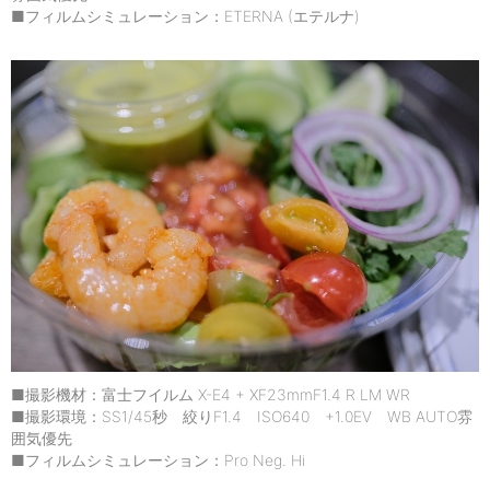
■フィルムシミュレーション：ETERNA (エテルナ)
■撮影機材：富士フイルム X-E4 + XF23mmF1.4 R LM WR
■撮影環境：SS1/45秒 絞りF1.4 ISO640 +1.0EV WB AUTO雰
囲気優先
■フィルムシミュレーション：Pro Neg. Hi