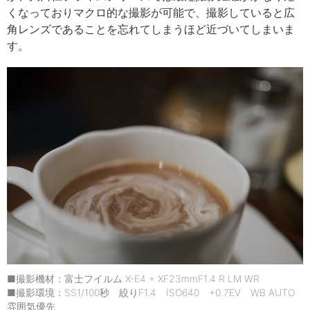
くなっておりマクロ的な撮影が可能で、撮影していると広
角レンズであることを忘れてしまうほど近づいてしまいま
す。
■撮影機材：富士フイルム X-E4 + XF23mmF1.4 R LM WR
■撮影環境：SS1/100秒 絞りF1.4 ISO640 +0.7EV WB AUTO
雰囲気優先