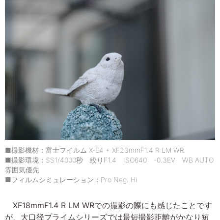
■撮影機材：富士フイルム X-E4 + XF23mmF1.4 R LM WR
■撮影環境：SS1/4000秒 絞りF1.4 ISO640 -0.3EV WB AUTO
雰囲気優先
■フィルムシミュレーション：Pro Neg. Hi
XF18mmF1.4 R LM WRでの撮影の際にも感じたことです
が、大口径プライムシリーズでは最短撮影距離がかなり短