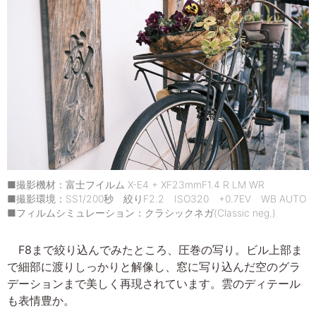
■撮影機材：富士フイルム X-E4 + XF23mmF1.4 R LM WR
■撮影環境：SS1/200秒 絞りF2.2 ISO320 +0.7EV WB AUTO
■フィルムシミュレーション：クラシックネガ(Classic neg.)
F8まで絞り込んでみたところ、圧巻の写り。ビル上部ま
で細部に渡りしっかりと解像し、窓に写り込んだ空のグラ
デーションまで美しく再現されています。雲のディテール
も表情豊か。