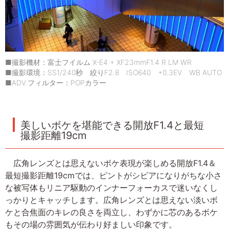
■撮影機材：富士フイルム X-E4 + XF23mmF1.4 R LM WR
■撮影環境：SS1/240秒 絞りF2.8 ISO640 +0.3EV WB AUTO
■ADV.フィルター：POPカラー
美しいボケを堪能できる開放F1.4と最短
撮影距離19cm
広角レンズとは思えないボケ表現が楽しめる開放F1.4＆
最短撮影距離19cmでは、ピントがシビアになりがちな小さ
な被写体もリニア駆動のインナーフォーカスで迷いなくし
っかりとキャッチします。広角レンズとは思えない淡いボ
ケと合焦面のキレの良さを両立し、わずかに芯のあるボケ
もその場の雰囲気が伝わり好ましい印象です。