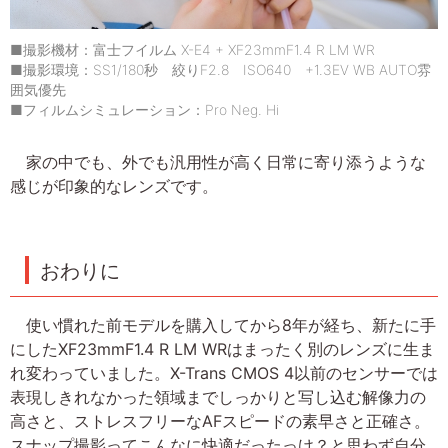
■撮影機材：富士フイルム X-E4 + XF23mmF1.4 R LM WR
■撮影環境：SS1/180秒 絞りF2.8 ISO640 +1.3EV WB AUTO雰
囲気優先
■フィルムシミュレーション：Pro Neg. Hi
家の中でも、外でも汎用性が高く日常に寄り添うような
感じが印象的なレンズです。
おわりに
使い慣れた前モデルを購入してから8年が経ち、新たに手
にしたXF23mmF1.4 R LM WRはまったく別のレンズに生ま
れ変わっていました。X-Trans CMOS 4以前のセンサーでは
表現しきれなかった領域までしっかりと写し込む解像力の
高さと、ストレスフリーなAFスピードの素早さと正確さ。
スナップ撮影ってこんなに快適だったっけ？と思わず自分