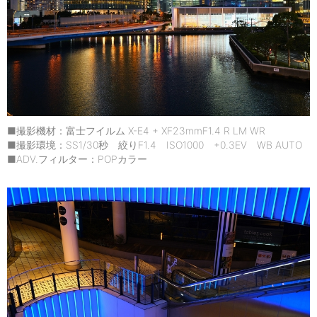
■撮影機材：富士フイルム X-E4 + XF23mmF1.4 R LM WR
■撮影環境：SS1/30秒 絞りF1.4 ISO1000 +0.3EV WB AUTO
■ADV.フィルター：POPカラー