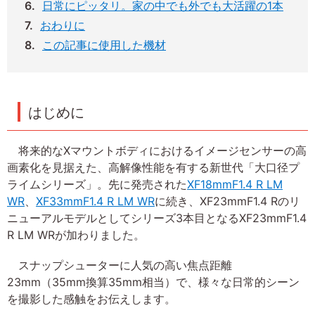
日常にピッタリ。家の中でも外でも大活躍の1本
おわりに
この記事に使用した機材
はじめに
将来的なXマウントボディにおけるイメージセンサーの高
画素化を見据えた、高解像性能を有する新世代「大口径プ
ライムシリーズ」。先に発売された
XF18mmF1.4 R LM
WR
、
XF33mmF1.4 R LM WR
に続き、XF23mmF1.4 Rのリ
ニューアルモデルとしてシリーズ3本目となるXF23mmF1.4
R LM WRが加わりました。
スナップシューターに人気の高い焦点距離
23mm（35mm換算35mm相当）で、様々な日常的シーン
を撮影した感触をお伝えします。