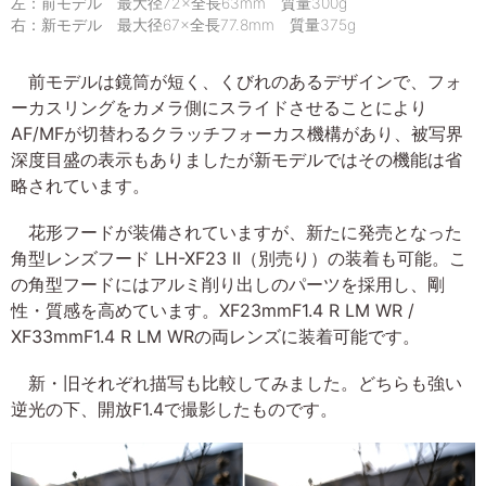
左：前モデル 最大径72×全長63mm 質量300g
右：新モデル 最大径67×全長77.8mm 質量375g
前モデルは鏡筒が短く、くびれのあるデザインで、フォ
ーカスリングをカメラ側にスライドさせることにより
AF/MFが切替わるクラッチフォーカス機構があり、被写界
深度目盛の表示もありましたが新モデルではその機能は省
略されています。
花形フードが装備されていますが、新たに発売となった
角型レンズフード LH-XF23 II（別売り）の装着も可能。こ
の角型フードにはアルミ削り出しのパーツを採用し、剛
性・質感を高めています。XF23mmF1.4 R LM WR /
XF33mmF1.4 R LM WRの両レンズに装着可能です。
新・旧それぞれ描写も比較してみました。どちらも強い
逆光の下、開放F1.4で撮影したものです。