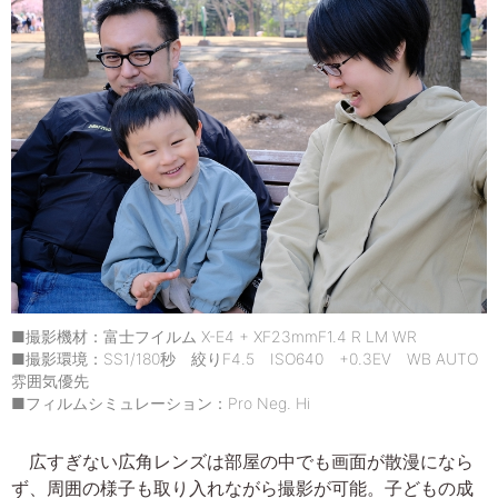
■撮影機材：富士フイルム X-E4 + XF23mmF1.4 R LM WR
■撮影環境：SS1/180秒 絞りF4.5 ISO640 +0.3EV WB AUTO
雰囲気優先
■フィルムシミュレーション：Pro Neg. Hi
広すぎない広角レンズは部屋の中でも画面が散漫になら
ず、周囲の様子も取り入れながら撮影が可能。子どもの成