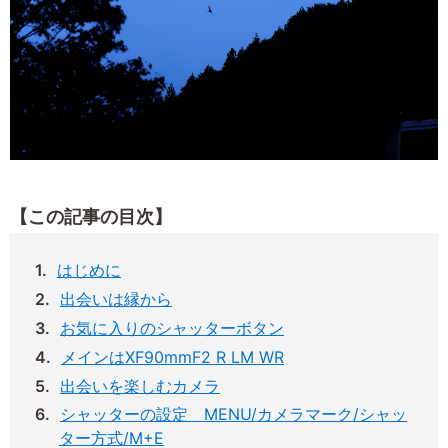
【この記事の目次】
はじめに
出会いは縁から
お気に入りのシャッターボタン
メインはXF90mmF2 R LM WR
出会いを楽しむカメラ
シャッターの設定 MENU/カメラマーク/シャッ
ター方式/M+E