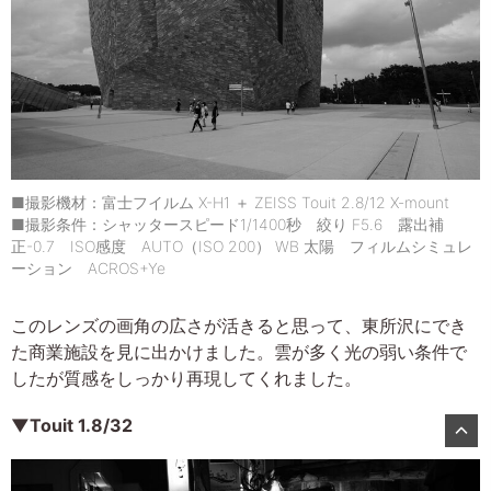
■撮影機材：富士フイルム X-H1 ＋ ZEISS Touit 2.8/12 X-mount
■撮影条件：シャッタースピード1/1400秒 絞り F5.6 露出補
正-0.7 ISO感度 AUTO（ISO 200） WB 太陽 フィルムシミュレ
ーション ACROS+Ye
このレンズの画角の広さが活きると思って、東所沢にでき
た商業施設を見に出かけました。雲が多く光の弱い条件で
したが質感をしっかり再現してくれました。
▼Touit 1.8/32