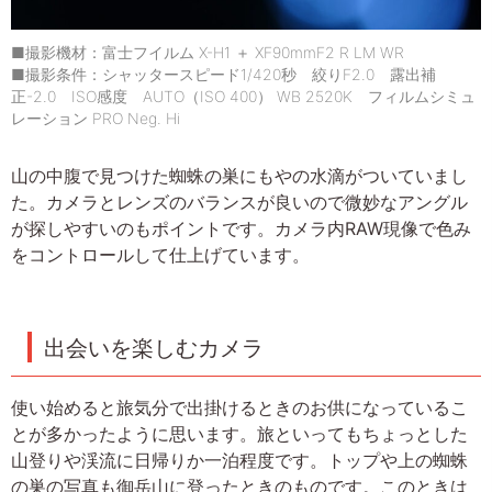
■撮影機材：富士フイルム X-H1 ＋ XF90mmF2 R LM WR
■撮影条件：シャッタースピード1/420秒 絞りF2.0 露出補
正-2.0 ISO感度 AUTO（ISO 400） WB 2520K フィルムシミュ
レーション PRO Neg. Hi
山の中腹で見つけた蜘蛛の巣にもやの水滴がついていまし
た。カメラとレンズのバランスが良いので微妙なアングル
が探しやすいのもポイントです。カメラ内RAW現像で色み
をコントロールして仕上げています。
出会いを楽しむカメラ
使い始めると旅気分で出掛けるときのお供になっているこ
とが多かったように思います。旅といってもちょっとした
山登りや渓流に日帰りか一泊程度です。トップや上の蜘蛛
の巣の写真も御岳山に登ったときのものです。このときは