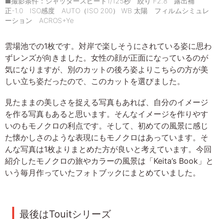
■撮影条件：シャッタースピード1/125秒 絞り F2.8 露出補
正-1.0 ISO感度 AUTO（ISO 200） WB 太陽 フィルムシミュレ
ーション ACROS+Ye
雲場池での1枚です。対岸で楽しそうにされている姿に思わ
ずレンズが向きました。女性の顔が正面になっているのが
気になりますが、別のカットの後ろ姿よりこちらの方が美
しい立ち姿だったので、このカットを選びました。
見たままの美しさを捉える写真もあれば、自分のイメージ
を作る写真もあると思います。そんなイメージを作りやす
いのもモノクロの利点です。そして、初めての風景に感じ
た懐かしさのような表現にもモノクロはあっています。そ
んな写真は1枚よりまとめた方が良いと考えています。今回
紹介したモノクロの旅やカラーの風景は「Keita’s Book」と
いう毎月作っていたフォトブックにまとめていました。
最後はTouitシリーズ