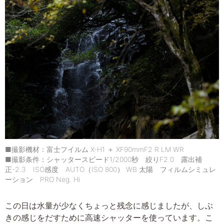
■撮影機材：富士フイルム X-H1 ＋ XF90mmF2 R LM WR
■撮影条件：シャッタースピード1/2000秒 絞りF2.0 露出補
正-2.3 ISO感度 AUTO（ISO 800） WB 太陽 フィルムシミュレ
ーション PRO Neg. Hi
この日は水量が少なくちょっと残念に感じましたが、しぶ
きの感じをだすために高速シャッターを使っています。こ