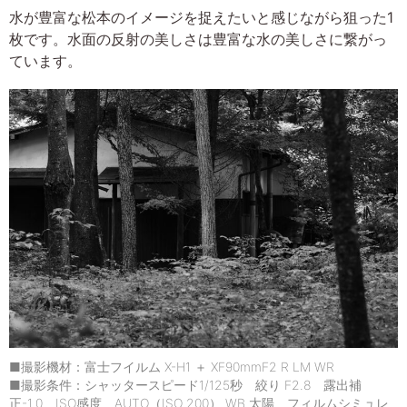
水が豊富な松本のイメージを捉えたいと感じながら狙った1
枚です。水面の反射の美しさは豊富な水の美しさに繋がっ
ています。
■撮影機材：富士フイルム X-H1 ＋ XF90mmF2 R LM WR
■撮影条件：シャッタースピード1/125秒 絞り F2.8 露出補
正-1.0 ISO感度 AUTO（ISO 200） WB 太陽 フィルムシミュレ