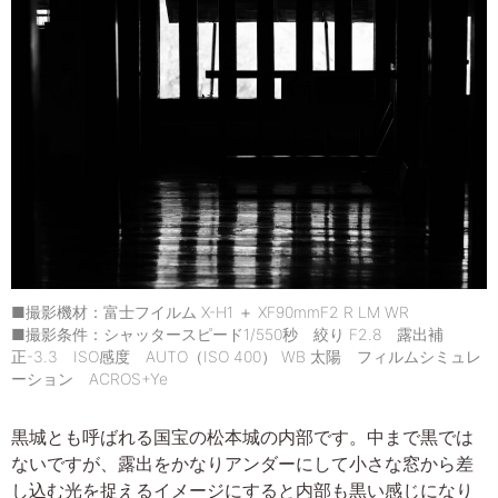
■撮影機材：富士フイルム X-H1 ＋ XF90mmF2 R LM WR
■撮影条件：シャッタースピード1/550秒 絞り F2.8 露出補
正-3.3 ISO感度 AUTO（ISO 400） WB 太陽 フィルムシミュレ
ーション ACROS+Ye
黒城とも呼ばれる国宝の松本城の内部です。中まで黒では
ないですが、露出をかなりアンダーにして小さな窓から差
し込む光を捉えるイメージにすると内部も黒い感じになり