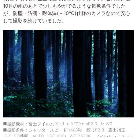
10月の雨のあとで少しもやがでるような気象条件でした
が、防塵・防滴・耐体温(－10℃)仕様のカメラなので安心
して撮影を続けていました。
■撮影機材：富士フイルム X-H1 ＋ XF90mmF2 R LM WR
■撮影条件：シャッタースピード1/480秒 絞りF2.8 露出補正
-2.0 ISO感度 AUTO（ISO 400） WB 2520K フィルムシミュレー