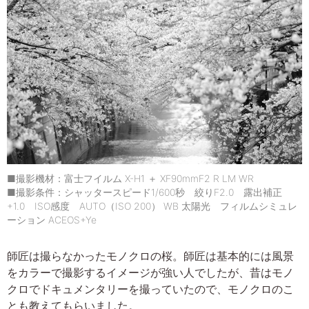
■撮影機材：富士フイルム X-H1 ＋ XF90mmF2 R LM WR
■撮影条件：シャッタースピード1/600秒 絞りF2.0 露出補正
+1.0 ISO感度 AUTO（ISO 200） WB 太陽光 フィルムシミュレ
ーション ACEOS+Ye
師匠は撮らなかったモノクロの桜。師匠は基本的には風景
をカラーで撮影するイメージが強い人でしたが、昔はモノ
クロでドキュメンタリーを撮っていたので、モノクロのこ
とも教えてもらいました。