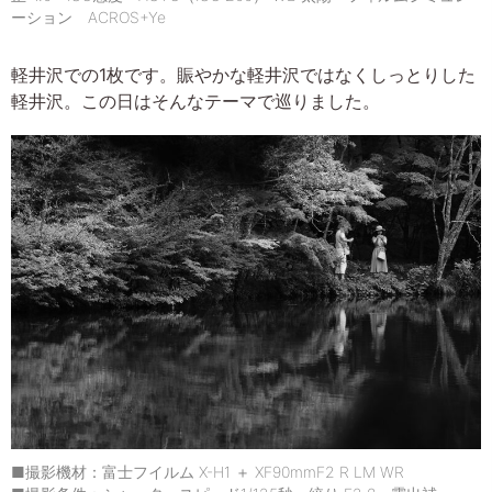
ーション ACROS+Ye
軽井沢での1枚です。賑やかな軽井沢ではなくしっとりした
軽井沢。この日はそんなテーマで巡りました。
■撮影機材：富士フイルム X-H1 ＋ XF90mmF2 R LM WR