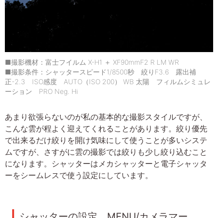
■撮影機材：富士フイルム X-H1 ＋ XF90mmF2 R LM WR
■撮影条件：シャッタースピード1/8500秒 絞りF3.6 露出補
正-2.3 ISO感度 AUTO（ISO 200） WB 太陽 フィルムシミュレ
ーション PRO Neg. Hi
あまり欲張らないのが私の基本的な撮影スタイルですが、
こんな雲が程よく迎えてくれることがあります。絞り優先
で出来るだけ絞りを開け気味にして使うことが多いシステ
ムですが、さすがに雲の撮影では絞りも少し絞り込むこと
になります。シャッターはメカシャッターと電子シャッタ
ーをシームレスで使う設定にしています。
シャッターの設定 MENU/カメラマー