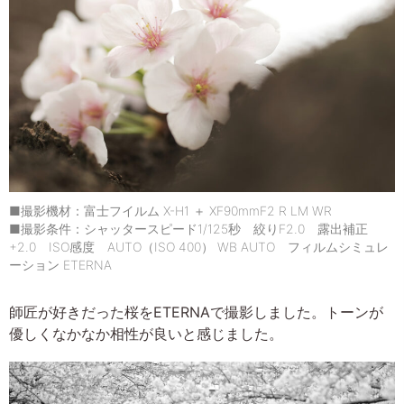
■撮影機材：富士フイルム X-H1 ＋ XF90mmF2 R LM WR
■撮影条件：シャッタースピード1/125秒 絞りF2.0 露出補正
+2.0 ISO感度 AUTO（ISO 400） WB AUTO フィルムシミュレ
ーション ETERNA
師匠が好きだった桜をETERNAで撮影しました。トーンが
優しくなかなか相性が良いと感じました。