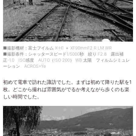
■撮影機材：富士フイルム X-H1 ＋ XF90mmF2 R LM WR
■撮影条件：シャッタースピード1/5000秒 絞り F2.8 露出補
正-1.0 ISO感度 AUTO（ISO 200） WB 太陽 フィルムシミュレ
ーション ACROS+Ye
初めて電車で訪れた諏訪でした。まずは初めて降りた駅を1
枚。どこから撮れば雰囲気がでるか考えながら歩くのも楽
しい時間でした。