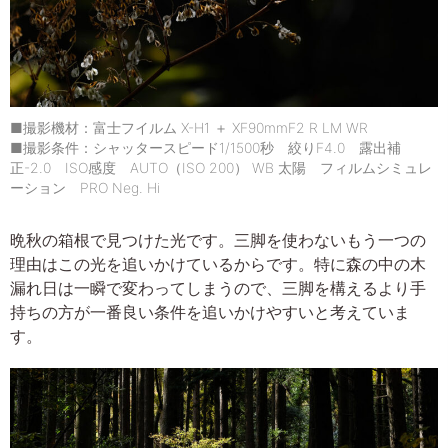
■撮影機材：富士フイルム X-H1 ＋ XF90mmF2 R LM WR
■撮影条件：シャッタースピード1/1500秒 絞りF4.0 露出補
正-2.0 ISO感度 AUTO（ISO 200） WB 太陽 フィルムシミュレ
ーション PRO Neg. Hi
晩秋の箱根で見つけた光です。三脚を使わないもう一つの
理由はこの光を追いかけているからです。特に森の中の木
漏れ日は一瞬で変わってしまうので、三脚を構えるより手
持ちの方が一番良い条件を追いかけやすいと考えていま
す。