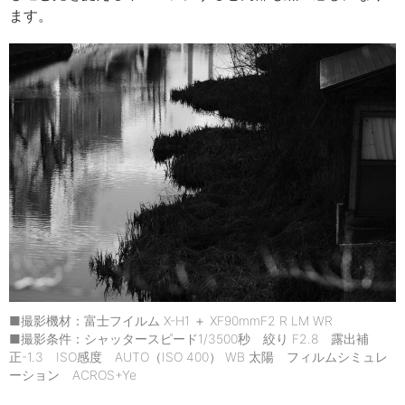
ます。
■撮影機材：富士フイルム X-H1 ＋ XF90mmF2 R LM WR
■撮影条件：シャッタースピード1/3500秒 絞り F2.8 露出補
正-1.3 ISO感度 AUTO（ISO 400） WB 太陽 フィルムシミュレ
ーション ACROS+Ye