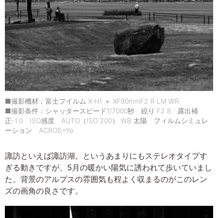
■撮影機材：富士フイルム X-H1 ＋ XF90mmF2 R LM WR
■撮影条件：シャッタースピード1/7000秒 絞り F2.8 露出補
正-1.0 ISO感度 AUTO（ISO 200） WB 太陽 フィルムシミュレ
ーション ACROS+Ye
諏訪といえば諏訪湖。というあまりにもステレオタイプす
ぎる動きですが、5月の暖かい陽気に誘われて歩いていまし
た。背景のアルプスの雰囲気も程よく収まるのがこのレン
ズの画角の良さです。