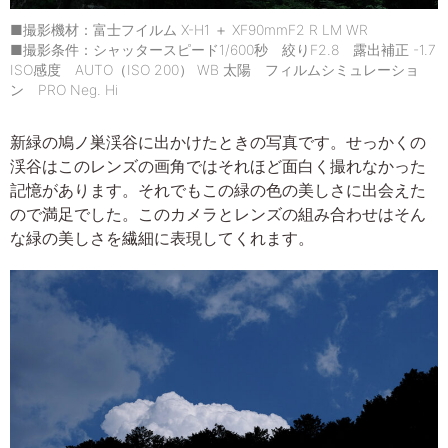
■撮影機材：富士フイルム X-H1 ＋ XF90mmF2 R LM WR
■撮影条件：シャッタースピード1/600秒 絞りF2.8 露出補正 -1.7
ISO感度 AUTO（ISO 200） WB 太陽 フィルムシミュレーショ
ン PRO Neg. Hi
新緑の鳩ノ巣渓谷に出かけたときの写真です。せっかくの
渓谷はこのレンズの画角ではそれほど面白く撮れなかった
記憶があります。それでもこの緑の色の美しさに出会えた
ので満足でした。このカメラとレンズの組み合わせはそん
な緑の美しさを繊細に表現してくれます。