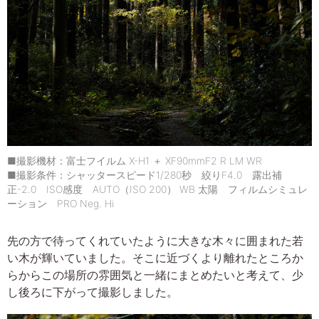
■撮影機材：富士フイルム X-H1 ＋ XF90mmF2 R LM WR
■撮影条件：シャッタースピード1/280秒 絞りF4.0 露出補
正-2.0 ISO感度 AUTO（ISO 200） WB 太陽 フィルムシミュレ
ーション PRO Neg. Hi
先の方で待ってくれていたように大きな木々に囲まれた若
い木が輝いていました。そこに近づくより離れたところか
らからこの場所の雰囲気と一緒にまとめたいと考えて、少
し後ろに下がって撮影しました。