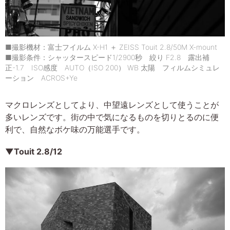
■撮影機材：富士フイルム X-H1 ＋ ZEISS Touit 2.8/50M X-mount
■撮影条件：シャッタースピード1/2900秒 絞り F2.8 露出補
正-1.7 ISO感度 AUTO（ISO 200） WB 太陽 フィルムシミュレ
ーション ACROS+Ye
マクロレンズとしてより、中望遠レンズとして使うことが
多いレンズです。街の中で気になるものを切りとるのに便
利で、自然なボケ味の万能選手です。
▼Touit 2.8/12