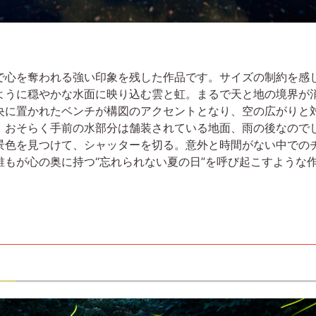
で心を奪われる強い印象を残した作品です。サイズの制約を感
ように穏やかな水面に映り込む雲と虹。まるで天と地の境界が
央に置かれたベンチが構図のアクセントとなり、空の広がりと
、おそらく手前の水部分は舗装されている地面、雨の後なので
景色を見つけて、シャッターを切る。意外と時間がない中での
もが心の奥に持つ“忘れられない夏の日”を呼び起こすような