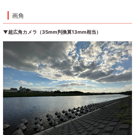
画角
▼超広角カメラ（35mm判換算13mm相当）