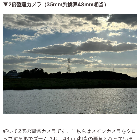
▼2倍望遠カメラ（35mm判換算48mm相当）
続いて2倍の望遠カメラです。こちらはメインカメラをクロ
ップする形でズームされ、48mm相当の画角となっていま