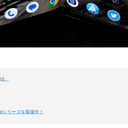
ld」
xelシリーズを取扱中！