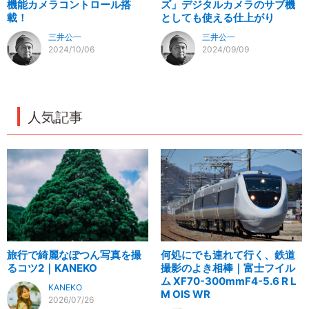
機能カメラコントロール搭
ズ」デジタルカメラのサブ機
載！
としても使える仕上がり
三井公一
三井公一
2024/10/06
2024/09/09
人気記事
旅行で綺麗なぽつん写真を撮
何処にでも連れて行く、鉄道
るコツ2｜KANEKO
撮影のよき相棒｜富士フイル
ム XF70-300mmF4-5.6 R L
KANEKO
M OIS WR
2026/07/26