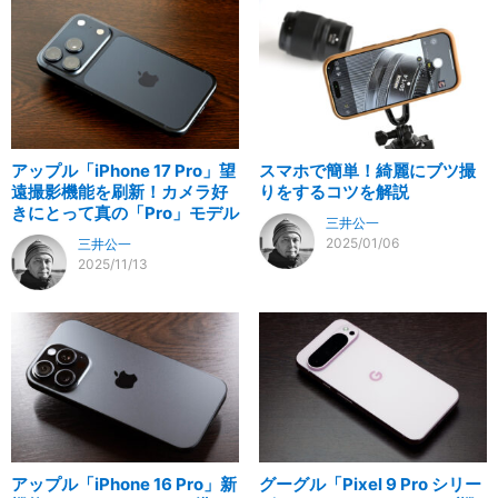
アップル「iPhone 17 Pro」望
スマホで簡単！綺麗にブツ撮
遠撮影機能を刷新！カメラ好
りをするコツを解説
きにとって真の「Pro」モデル
三井公一
2025/01/06
三井公一
2025/11/13
アップル「iPhone 16 Pro」新
グーグル「Pixel 9 Pro シリー