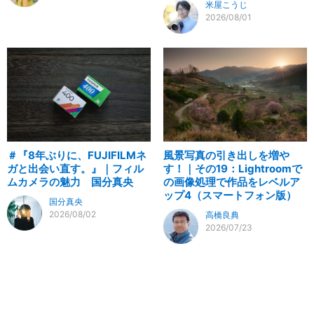
米屋こうじ
2026/08/01
＃『8年ぶりに、FUJIFILMネ
風景写真の引き出しを増や
ガと出会い直す。』｜フィル
す！｜その19：Lightroomで
ムカメラの魅力 国分真央
の画像処理で作品をレベルア
ップ4（スマートフォン版）
国分真央
2026/08/02
高橋良典
2026/07/23