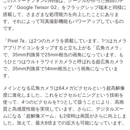
このスマートフォンの特徴は、グーグルが作った独自のチ
ップ「Google Tensor G2」をフラッグシップ端末と同様に
搭載して、さまざまな処理能力を向上したことにありま
す。それによって写真撮影機能もパワーアップしているの
です。
「Pixel 7a」は2つのカメラを搭載しています。1つはカメラ
アプリアイコンをタップすると立ち上がる「広角カメラ」
で、35mm判換算で25mm相当の画角になっています。も
うひとつはウルトラワイドカメラと呼ばれる超広角カメラ
で、35mm判換算で14mm相当という画角になっていま
す。
メインとなる広角カメラは64メガピクセルという超高解像
度に進化しました。これをピクセルビニングという技術を
使って、4つのピクセルを1つとして扱うことにより、高画
質と高感度性能を実現しています。さらに、デジタルズー
ムになる「超解像ズーム」も2倍時は画質がさらに向上しま
した。加えて、最大8倍までの拡大も可能になっています。