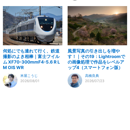
何処にでも連れて行く、鉄道
風景写真の引き出しを増や
撮影のよき相棒｜富士フイル
す！｜その19：Lightroomで
ム XF70-300mmF4-5.6 R L
の画像処理で作品をレベルア
M OIS WR
ップ4（スマートフォン版）
米屋こうじ
高橋良典
2026/08/01
2026/07/23