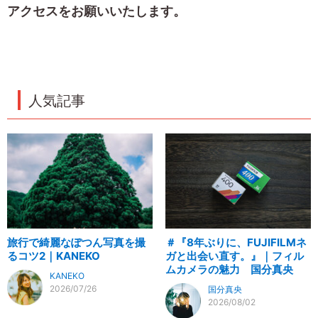
アクセスをお願いいたします。
人気記事
旅行で綺麗なぽつん写真を撮
＃『8年ぶりに、FUJIFILMネ
るコツ2｜KANEKO
ガと出会い直す。』｜フィル
ムカメラの魅力 国分真央
KANEKO
2026/07/26
国分真央
2026/08/02