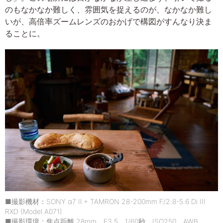
のもなかなか難しく、雰囲気を捉えるのが、なかなか難し
いが、高倍率ズームレンズのおかげで構図がすんなり決ま
ることに。
■撮影機材：SONY α7 Ⅱ + TAMRON 28-200mm F/2.8-5.6 Di III
RXD (Model A071)
■撮影環境：焦点距離 28mm F3.5 1/60秒 ISO250 AWB