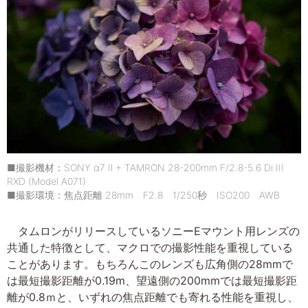
■撮影機材：SONY α7 Ⅱ + TAMRON 28-200mm F/2.8-5.6 Di III
RXD (Model A071)
■撮影環境：焦点距離 28mm F2.8 1/250秒 ISO200 AWB
タムロンがリリースしているソニーEマウント用レンズの
共通した特徴として、マクロでの撮影性能を重視している
ことがあります。もちろんこのレンズも広角側の28mmで
は最短撮影距離が0.19m、望遠側の200mmでは最短撮影距
離が0.8ｍと、いずれの焦点距離でも寄れる性能を重視し、