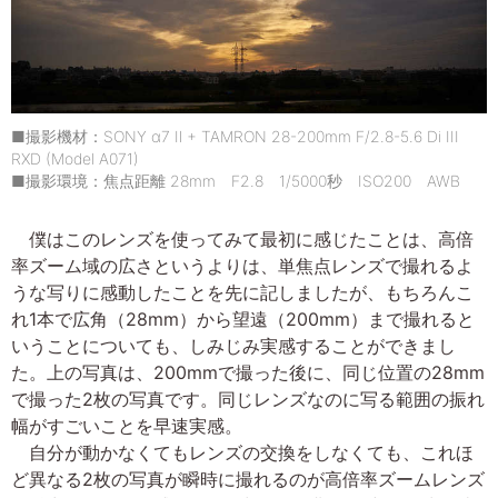
■撮影機材：SONY α7 Ⅱ + TAMRON 28-200mm F/2.8-5.6 Di III
RXD (Model A071)
■撮影環境：焦点距離 28mm F2.8 1/5000秒 ISO200 AWB
僕はこのレンズを使ってみて最初に感じたことは、高倍
率ズーム域の広さというよりは、単焦点レンズで撮れるよ
うな写りに感動したことを先に記しましたが、もちろんこ
れ1本で広角（28mm）から望遠（200mm）まで撮れると
いうことについても、しみじみ実感することができまし
た。上の写真は、200mmで撮った後に、同じ位置の28mm
で撮った2枚の写真です。同じレンズなのに写る範囲の振れ
幅がすごいことを早速実感。
自分が動かなくてもレンズの交換をしなくても、これほ
ど異なる2枚の写真が瞬時に撮れるのが高倍率ズームレンズ