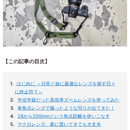
【この記事の目次】
はじめに ～日常と旅に最適なレンズを探す日々
に終止符？～
半信半疑だった高倍率ズームレンズを使ってみた
単焦点レンズで撮ったような写りが出てきた！
28から200mmという焦点距離を使いこなす
マクロレンズ、家に置いてきても大丈夫