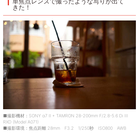
単焦点レンズで撮ったような写りが出て
きた！
■撮影機材：SONY α7 Ⅱ + TAMRON 28-200mm F/2.8-5.6 Di III
RXD (Model A071)
■撮影環境：焦点距離 28mm F3.2 1/250秒 ISO800 AWB