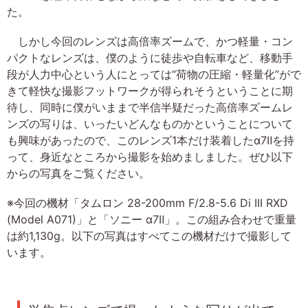
た。
しかし今回のレンズは高倍率ズームで、かつ軽量・コン
パクトなレンズは、僕のように徒歩や自転車など、移動手
段が人力中心という人にとっては“荷物の圧縮・軽量化”がで
きて軽快な撮影フットワークが得られそうということに期
待し、同時に僕がいままで半信半疑だった高倍率ズームレ
ンズの写りは、いったいどんなものかということについて
も興味があったので、このレンズ1本だけ装着したα7Ⅱを持
って、身近なところから撮影を始めましました。ぜひ以下
からの写真をご覧ください。
※今回の機材「タムロン 28-200mm F/2.8-5.6 Di III RXD
(Model A071)」と「ソニー α7Ⅱ」。この組み合わせで重量
は約1,130g。以下の写真はすべてこの機材だけで撮影して
います。