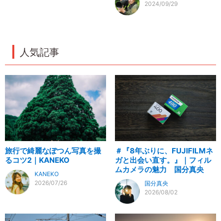
2024/09/29
人気記事
旅行で綺麗なぽつん写真を撮
＃『8年ぶりに、FUJIFILMネ
るコツ2｜KANEKO
ガと出会い直す。』｜フィル
ムカメラの魅力 国分真央
KANEKO
2026/07/26
国分真央
2026/08/02