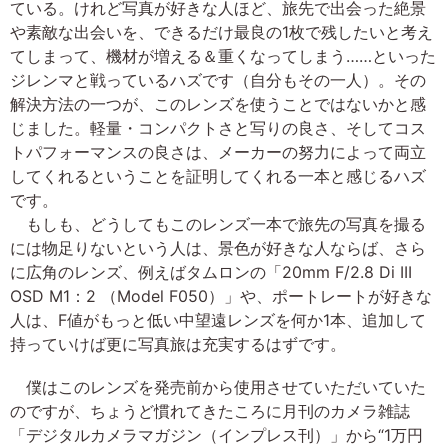
ている。けれど写真が好きな人ほど、旅先で出会った絶景
や素敵な出会いを、できるだけ最良の1枚で残したいと考え
てしまって、機材が増える＆重くなってしまう……といった
ジレンマと戦っているハズです（自分もその一人）。その
解決方法の一つが、このレンズを使うことではないかと感
じました。軽量・コンパクトさと写りの良さ、そしてコス
トパフォーマンスの良さは、メーカーの努力によって両立
してくれるということを証明してくれる一本と感じるハズ
です。
もしも、どうしてもこのレンズ一本で旅先の写真を撮る
には物足りないという人は、景色が好きな人ならば、さら
に広角のレンズ、例えばタムロンの「20mm F/2.8 Di III
OSD M1：2 （Model F050）」や、ポートレートが好きな
人は、F値がもっと低い中望遠レンズを何か1本、追加して
持っていけば更に写真旅は充実するはずです。
僕はこのレンズを発売前から使用させていただいていた
のですが、ちょうど慣れてきたころに月刊のカメラ雑誌
「デジタルカメラマガジン（インプレス刊）」から“1万円