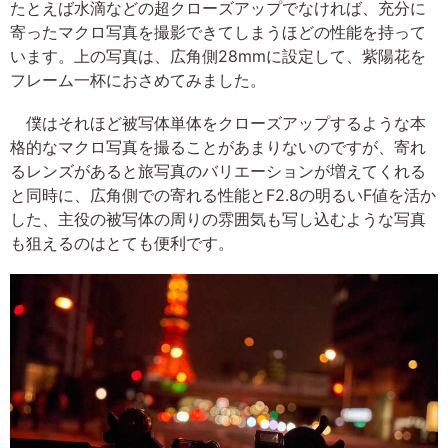
たとえば水滴などの超クローズアップでなければ、充分に
寄ったマクロ写真を撮影できてしまうほどの性能を持って
います。上の写真は、広角側28mmに設定して、紫陽花を
フレーム一杯におさめてみました。
僕はそれほど被写体単体をクローズアップするような本
格的なマクロ写真を撮ることがあまりないのですが、寄れ
るレンズがあると旅写真のバリエーションが増えてくれる
と同時に、広角側での寄れる性能とF2.8の明るいF値を活か
した、主役の被写体の周りの雰囲気も写し込むような写真
も狙えるのはとても便利です。