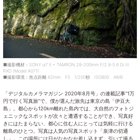
■撮影機材：SONY α7 Ⅱ + TAMRON 28-200mm F/2.8-5.6 Di III
RXD (Model A071)
■撮影環境：焦点距離 62mm F5 1/200秒 ISO800 AWB
「デジタルカメラマガジン 2020年8月号」の連載記事“1万
円で行く写真旅”で、僕が選んだ旅先は東京の島「伊豆大
島」。都心から120km離れた島内では、大自然のフォトジ
ェニックなスポットが次々と遭遇することができ、写真好
きにはたまらない、都心に住む人にとっては気軽に行ける
離島のひとつ。写真は人気の写真スポット「泉津の切通
し」。この場所には日がなかなか差し込まず、引いて撮る