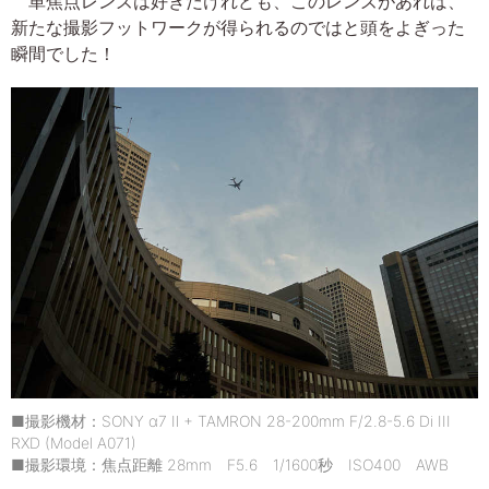
単焦点レンズは好きだけれども、このレンズがあれば、
新たな撮影フットワークが得られるのではと頭をよぎった
瞬間でした！
■撮影機材：SONY α7 Ⅱ + TAMRON 28-200mm F/2.8-5.6 Di III
RXD (Model A071)
■撮影環境：焦点距離 28mm F5.6 1/1600秒 ISO400 AWB