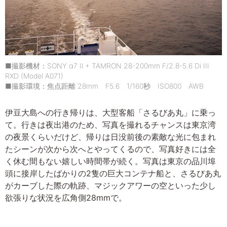
■撮影機材：SONY α7 Ⅱ + TAMRON 28-200mm F/2.8-5.6 Di III
RXD (Model A071)
■撮影環境：焦点距離 28mm F5.6 1/160秒 ISO800 AWB
伊豆大島への行き帰りは、大型客船「さるびあ丸」に乗っ
て。行きは夜出港のため、写真を撮れるチャンスは東京湾
の夜景くらいだけど、帰りは日没前後の素敵な光に包まれ
たシーンが次から次へとやってくるので、写真好きには全
く休む間もない嬉しい時間帯が続く。写真は東京の品川埠
頭に接岸したばかりの2隻の巨大コンテナ船と、さるびあ丸
がカーブした際の軌跡、マジックアワーの空といった少し
欲張りな状況を広角側28mmで。