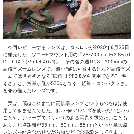
今回レビューするレンズは、タムロンが2020年6月25日
に発売した、ソニーEマウント用の『28-200mm F/2.8-5.6
Di III RXD (Model A071)』。その名の通り28－200mmの
高倍率ズームレンズで、最小F値は可変するけれど高倍率ズ
ームでは世界初となる“広角側でF2.8から使用できる”「明
るさ」と、質量が僅か575gとなる「軽量・コンパクトさ」
を兼ね備えたレンズです。
実は、僕はこれまでに高倍率レンズというものをほぼ使
用してきませんでした。低いF値のレンズを使いたいという
ことや、シャープでメリハリのある写真を求めたいことも
あり、焦点距離が35mm、50mm、85mmといった単焦点
レンズを組み合わせながら旅などでの撮影をしてきまし