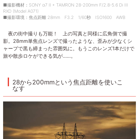
■撮影機材：SONY α7 Ⅱ + TAMRON 28-200mm F/2.8-5.6 Di III
RXD (Model A071)
■撮影環境：焦点距離 28mm F3.2 1/60秒 ISO1600 AWB
夜の街中撮りも万能！ 上の写真と同様に広角側で撮
影。28mm単焦点レンズで撮ったような、歪みが少なくシ
ャープで黒も締まった雰囲気に。もうこのレンズ1本だけで
旅や散歩ロケができる気が……。
28から200mmという焦点距離を使いこ
なす