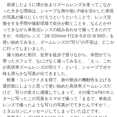
前述したように僕があまりズームレンズを使ってこなか
った大きな理由は、シャープな画や低いF値を活かした表現
の写真が撮りにくいだろうというということで、レンズ交
換をする手間や撮影現場で自分が動くことを、なんとかや
ってきながら単焦点レンズの組み合わせで撮ってきたので
すが、今回のレンズ「28-200mm F/2.8-5.6 Di III RXD」を
使い始めてみると、ズームレンズの“写り”の不安は、どこか
に行ってしまいました。
撮り始めた初日、近所を徒歩で巡りながら、休憩がてら
寄ったカフェで、なにげなく撮ってみると、「えっ、これ
が高倍率ズームレンズの写り？」という、シャープでボケ
味も滑らかな写真が出てきました。
軽量・コンパクトさを得て、旅や散歩の機動性を上げる
選択肢にしようと思って使い始めた高倍率ズームレンズだ
けど、写りの良さに感激してしまって、その場でα7Ⅱのモニ
ターに写ったこの写真をスマホで撮って「まるで、単焦点
レンズで撮ったような写りの写真がでてきたんですが！」
とタムロンにメッセージしてしまっていたほどです。