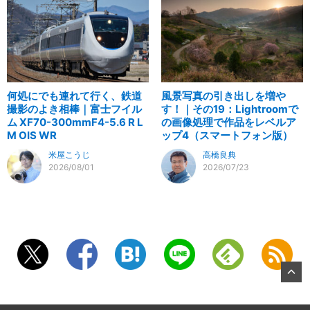
何処にでも連れて行く、鉄道
風景写真の引き出しを増や
撮影のよき相棒｜富士フイル
す！｜その19：Lightroomで
ム XF70-300mmF4-5.6 R L
の画像処理で作品をレベルア
M OIS WR
ップ4（スマートフォン版）
米屋こうじ
高橋良典
2026/08/01
2026/07/23