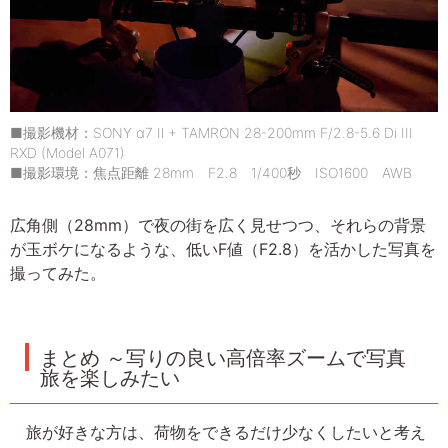
■撮影機材：SONY α7 Ⅱ + TAMRON 28-200mm F/2.8-5.6 Di III
RXD (Model A071)
■撮影環境：焦点距離 28mm F2.8 1/400秒 ISO1600 AWB
広角側（28mm）で夜の街を広く見せつつ、それらの背景
が玉ボケになるような、低いF値（F2.8）を活かした写真を
撮ってみた。
まとめ ～写りの良い高倍率ズームで写真
旅を楽しみたい
旅が好きな方は、荷物をできるだけ少なくしたいと考え