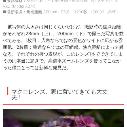
■撮影機材：SONY α7 Ⅱ + TAMRON 28-200mm F/2.8-5.6 Di III
RXD (Model A071)
■撮影環境：焦点距離 200mm F5.6 1/200秒 ISO100 AWB
被写体の大きさは同じくらいだけど、撮影時の焦点距離
がそれぞれ28mm（上）、200mm（下）で撮った写真を並
べてみる。1枚目：広角ならではの景色がワイドに広がる雰
囲気。2枚目：望遠ならではの圧縮感。焦点距離によって異
なる、それぞれの持つ表現が、このレンズ1本でできてしま
うのは本当に驚きで、高倍率ズームレンズを使ってこなか
った僕にとっては新鮮な発見だ。
マクロレンズ、家に置いてきても大丈
夫！