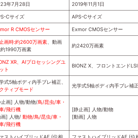
023年7月28日
2019年11月1日
PS-Cサイズ
APS-Cサイズ
xmor R CMOSセンサー
Exmor CMOSセンサー
止画時:約2600万画素
、動画
約2420万画素
:約1990万画素
IONZ XR、AIプロセッシングユ
BIONZ X、フロントエンドLSI
ット
学式5軸ボディ内手ブレ補正、
光学式5軸ボディ内手ブレ補
クティブモード
静止画] 人物/動物/
鳥/昆虫/車・
車/飛行機
[静止画] 人物/動物
動画] 人物/
動物/鳥/昆虫/車・
[動画] 人物
車/飛行機
ァストハイブリッドAF (位相
ファストハイブリッドAF (位