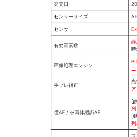
発売日
2
センサーサイズ
A
センサー
E
静
有効画素数
時
B
画像処理エンジン
ニ
光
手ブレ補正
ア
[
列
瞳AF / 被写体認識AF
[
列
フ