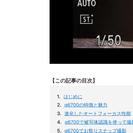
【この記事の目次】
はじめに
α6700の特徴と魅力
進化したオートフォーカス性能
α6700で被写体認識を使って撮
α6700でお祭りスナップ撮影