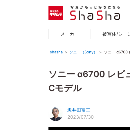
メーカー
被写体/シー
shasha
ソニー（Sony）
ソニー α670
ソニー α6700 
Cモデル
坂井田富三
2023/07/30