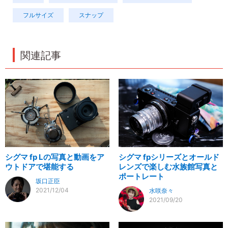
フルサイズ
スナップ
関連記事
シグマ fp Lの写真と動画をア
シグマ fpシリーズとオールド
ウトドアで堪能する
レンズで楽しむ水族館写真と
ポートレート
坂口正臣
2021/12/04
水咲奈々
2021/09/20