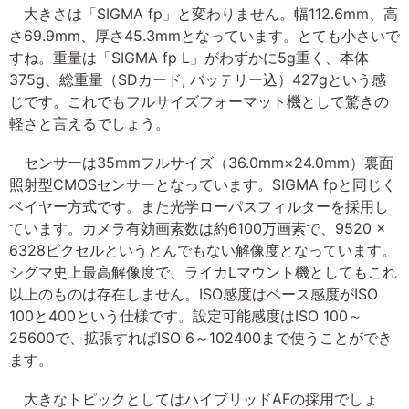
大きさは「SIGMA fp」と変わりません。幅112.6mm、高
さ69.9mm、厚さ45.3mmとなっています。とても小さいで
すね。重量は「SIGMA fp L」がわずかに5g重く、本体
375g、総重量（SDカード, バッテリー込）427gという感
じです。これでもフルサイズフォーマット機として驚きの
軽さと言えるでしょう。
センサーは35mmフルサイズ（36.0mm×24.0mm）裏面
照射型CMOSセンサーとなっています。SIGMA fpと同じく
ベイヤー方式です。また光学ローパスフィルターを採用し
ています。カメラ有効画素数は約6100万画素で、9520 ×
6328ピクセルというとんでもない解像度となっています。
シグマ史上最高解像度で、ライカLマウント機としてもこれ
以上のものは存在しません。ISO感度はベース感度がISO
100と400という仕様です。設定可能感度はISO 100～
25600で、拡張すればISO 6～102400まで使うことができ
ます。
大きなトピックとしてはハイブリッドAFの採用でしょ