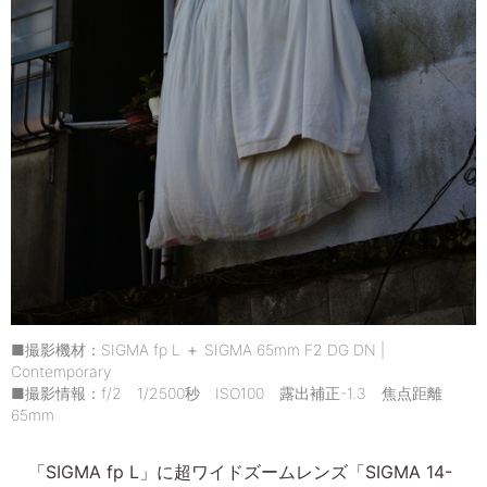
■撮影機材：SIGMA fp L ＋ SIGMA 65mm F2 DG DN |
Contemporary
■撮影情報：f/2 1/2500秒 ISO100 露出補正-1.3 焦点距離
65mm
「SIGMA fp L」に超ワイドズームレンズ「SIGMA 14-