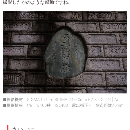
撮影したかのような感動ですね。
■撮影機材：SIGMA fp L ＋ SIGMA 24-70mm F2.8 DG DN | Art
■撮影情報：f/8 1/400秒 ISO100 露出補正-1 焦点距離70mm
さいごに