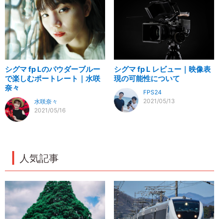
シグマ fp Lのパウダーブルー
シグマ fp L レビュー｜映像表
で楽しむポートレート｜水咲
現の可能性について
奈々
FPS24
2021/05/13
水咲奈々
2021/05/16
人気記事