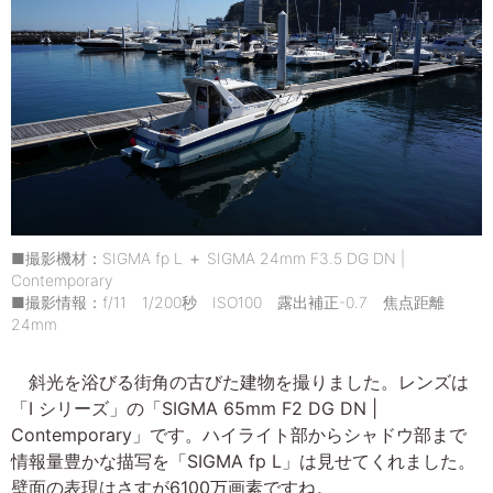
■撮影機材：SIGMA fp L ＋ SIGMA 24mm F3.5 DG DN |
Contemporary
■撮影情報：f/11 1/200秒 ISO100 露出補正-0.7 焦点距離
24mm
斜光を浴びる街角の古びた建物を撮りました。レンズは
「I シリーズ」の「SIGMA 65mm F2 DG DN |
Contemporary」です。ハイライト部からシャドウ部まで
情報量豊かな描写を「SIGMA fp L」は見せてくれました。
壁面の表現はさすが6100万画素ですね。