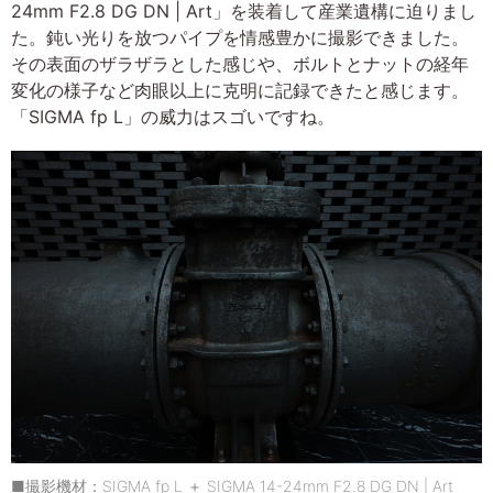
24mm F2.8 DG DN | Art」を装着して産業遺構に迫りまし
た。鈍い光りを放つパイプを情感豊かに撮影できました。
その表面のザラザラとした感じや、ボルトとナットの経年
変化の様子など肉眼以上に克明に記録できたと感じます。
「SIGMA fp L」の威力はスゴいですね。
■撮影機材：SIGMA fp L ＋ SIGMA 14-24mm F2.8 DG DN | Art