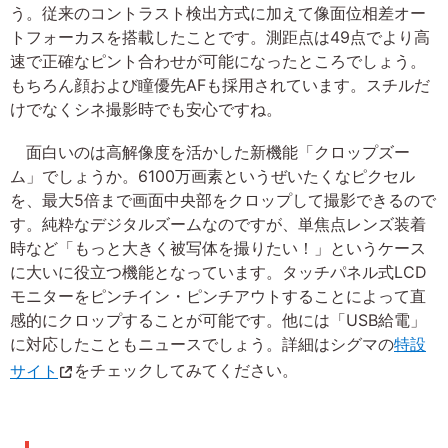
う。従来のコントラスト検出方式に加えて像面位相差オー
トフォーカスを搭載したことです。測距点は49点でより高
速で正確なピント合わせが可能になったところでしょう。
もちろん顔および瞳優先AFも採用されています。スチルだ
けでなくシネ撮影時でも安心ですね。
面白いのは高解像度を活かした新機能「クロップズー
ム」でしょうか。6100万画素というぜいたくなピクセル
を、最大5倍まで画面中央部をクロップして撮影できるので
す。純粋なデジタルズームなのですが、単焦点レンズ装着
時など「もっと大きく被写体を撮りたい！」というケース
に大いに役立つ機能となっています。タッチパネル式LCD
モニターをピンチイン・ピンチアウトすることによって直
感的にクロップすることが可能です。他には「USB給電」
に対応したこともニュースでしょう。詳細はシグマの
特設
サイト
をチェックしてみてください。