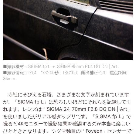
■撮影機材：SIGMA fp L ＋ SIGMA 85mm F1.4 DG DN | Art
■撮影情報：f/1.4 1/3200秒 ISO100 露出補正-1.3 焦点距離
85mm
寺社にそびえる石塔。さまざまな文字が刻まれています
が、「SIGMA fp L」は恐ろしいほどにそれらを記録してく
れます。レンズは「SIGMA 24-70mm F2.8 DG DN | Art」
を使いましたがリアル感タップリです。「SIGMA fp L」で
撮ると4Kモニターで撮影結果を確認するのが本当に楽しい
ひとときとなります。シグマ独自の「Foveon」センサーで