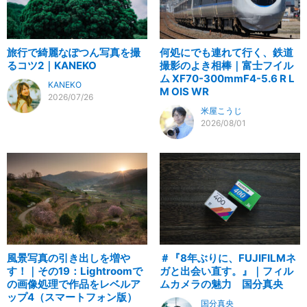
旅行で綺麗なぽつん写真を撮
何処にでも連れて行く、鉄道
るコツ2｜KANEKO
撮影のよき相棒｜富士フイル
ム XF70-300mmF4-5.6 R L
KANEKO
M OIS WR
2026/07/26
米屋こうじ
2026/08/01
風景写真の引き出しを増や
＃『8年ぶりに、FUJIFILMネ
す！｜その19：Lightroomで
ガと出会い直す。』｜フィル
の画像処理で作品をレベルア
ムカメラの魅力 国分真央
ップ4（スマートフォン版）
国分真央