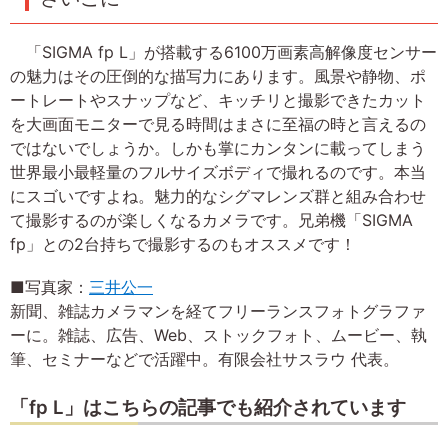
「SIGMA fp L」が搭載する6100万画素高解像度センサー
の魅力はその圧倒的な描写力にあります。風景や静物、ポ
ートレートやスナップなど、キッチリと撮影できたカット
を大画面モニターで見る時間はまさに至福の時と言えるの
ではないでしょうか。しかも掌にカンタンに載ってしまう
世界最小最軽量のフルサイズボディで撮れるのです。本当
にスゴいですよね。魅力的なシグマレンズ群と組み合わせ
て撮影するのが楽しくなるカメラです。兄弟機「SIGMA
fp」との2台持ちで撮影するのもオススメです！
■写真家：
三井公一
新聞、雑誌カメラマンを経てフリーランスフォトグラファ
ーに。雑誌、広告、Web、ストックフォト、ムービー、執
筆、セミナーなどで活躍中。有限会社サスラウ 代表。
「fp L」はこちらの記事でも紹介されています