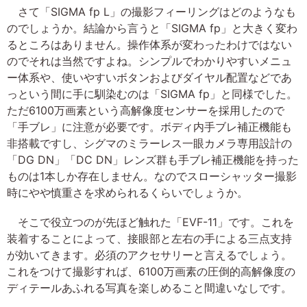
さて「SIGMA fp L」の撮影フィーリングはどのようなも
のでしょうか。結論から言うと「SIGMA fp」と大きく変わ
るところはありません。操作体系が変わったわけではない
のでそれは当然ですよね。シンプルでわかりやすいメニュ
ー体系や、使いやすいボタンおよびダイヤル配置などであ
っという間に手に馴染むのは「SIGMA fp」と同様でした。
ただ6100万画素という高解像度センサーを採用したので
「手ブレ」に注意が必要です。ボディ内手ブレ補正機能も
非搭載ですし、シグマのミラーレス一眼カメラ専用設計の
「DG DN」「DC DN」レンズ群も手ブレ補正機能を持った
ものは1本しか存在しません。なのでスローシャッター撮影
時にやや慎重さを求められるくらいでしょうか。
そこで役立つのが先ほど触れた「EVF-11」です。これを
装着することによって、接眼部と左右の手による三点支持
が効いてきます。必須のアクセサリーと言えるでしょう。
これをつけて撮影すれば、6100万画素の圧倒的高解像度の
ディテールあふれる写真を楽しめること間違いなしです。