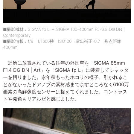
■撮影機材：SIGMA fp L ＋ SIGMA 100-400mm F5-6.3 DG DN |
Contemporary
■撮影情報：f/8 1/1600秒 ISO100 露出補正-0.7 焦点距離
400mm
近所に放置されている往年の外国車を「SIGMA 85mm
F1.4 DG DN | Art」を「SIGMA fp L」に装着してシャッタ
ーを切りました。永年積もったホコリの様子、引かれるこ
とがなかったドアノブの素材感まで余すところなく6100万
画素の高解像度センサーは捉えてくれました。コントラス
トや発色もリアルだと感じました。