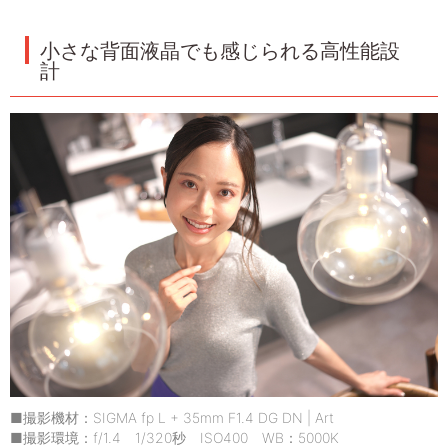
小さな背面液晶でも感じられる高性能設
計
■撮影機材：SIGMA fp L + 35mm F1.4 DG DN | Art
■撮影環境：f/1.4 1/320秒 ISO400 WB：5000K