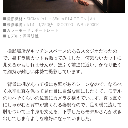
■撮影機材：SIGMA fp L + 35mm F1.4 DG DN | Art
■撮影環境：f/1.4 1/250秒 ISO2000 WB：5000K
■カラーモード：ポートレート
■モデル：深澤胡桃
撮影場所がキッチンスペースのあるスタジオだったの
で、昼ドラ風カットも撮ってみました。何気ないカットに
見えるかもしれませんが、ほふく前進に近い、かなり低く
て維持が難しい体勢で撮影しています。
背景に棚があって横にも壁があるシーンなので、なるべ
く水平垂直を保って見た目に自然な画にしたくて、モデル
のおへそくらいの位置にカメラを構えています。真っ直ぐ
にしゃがむと背中が痛くなる姿勢なので、足を横に流して
肘をついて上半身を支える、下手したらモデルさんが吹き
出してしまうような格好になっていました。