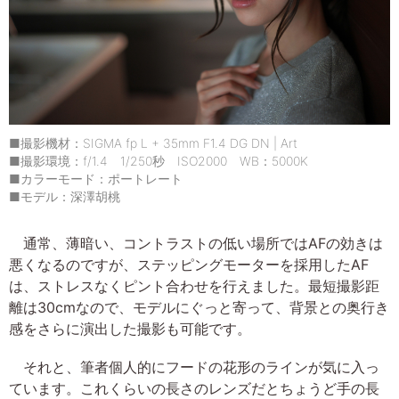
■撮影機材：SIGMA fp L + 35mm F1.4 DG DN | Art
■撮影環境：f/1.4 1/250秒 ISO2000 WB：5000K
■カラーモード：ポートレート
■モデル：深澤胡桃
通常、薄暗い、コントラストの低い場所ではAFの効きは
悪くなるのですが、ステッピングモーターを採用したAF
は、ストレスなくピント合わせを行えました。最短撮影距
離は30cmなので、モデルにぐっと寄って、背景との奥行き
感をさらに演出した撮影も可能です。
それと、筆者個人的にフードの花形のラインが気に入っ
ています。これくらいの長さのレンズだとちょうど手の長