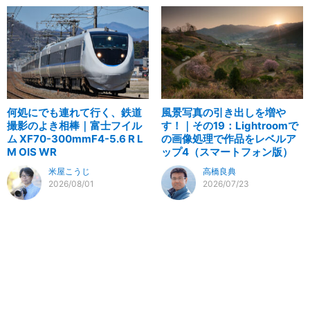
何処にでも連れて行く、鉄道
風景写真の引き出しを増や
撮影のよき相棒｜富士フイル
す！｜その19：Lightroomで
ム XF70-300mmF4-5.6 R L
の画像処理で作品をレベルア
M OIS WR
ップ4（スマートフォン版）
米屋こうじ
高橋良典
2026/08/01
2026/07/23