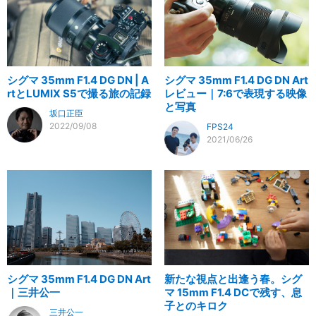
シグマ 35mm F1.4 DG DN | A
シグマ 35mm F1.4 DG DN Art
rtとLUMIX S5で撮る旅の記録
レビュー｜7:6で表現する映像
と写真
坂口正臣
2022/09/08
FPS24
2021/06/26
シグマ 35mm F1.4 DG DN Art
新たな視点と出逢う春。シグ
｜三井公一
マ 15mm F1.4 DCで残す、息
子とのキロク
三井公一