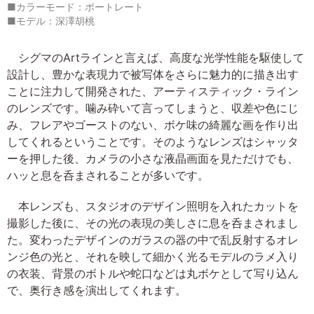
■カラーモード：ポートレート
■モデル：深澤胡桃
シグマのArtラインと言えば、高度な光学性能を駆使して
設計し、豊かな表現力で被写体をさらに魅力的に描き出す
ことに注力して開発された、アーティスティック・ライン
のレンズです。噛み砕いて言ってしまうと、収差や色にじ
み、フレアやゴーストのない、ボケ味の綺麗な画を作り出
してくれるということです。そのようなレンズはシャッタ
ーを押した後、カメラの小さな液晶画面を見ただけでも、
ハッと息を呑まされることが多いです。
本レンズも、スタジオのデザイン照明を入れたカットを
撮影した後に、その光の表現の美しさに息を呑まされまし
た。変わったデザインのガラスの器の中で乱反射するオレ
ンジ色の光と、それを映して細かく光るモデルのラメ入り
の衣装、背景のボトルや蛇口などは丸ボケとして写り込ん
で、奥行き感を演出してくれます。