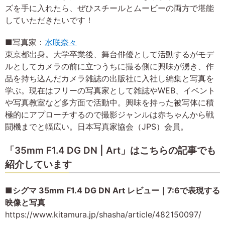
ズを手に入れたら、ぜひスチールとムービーの両方で堪能
していただきたいです！
■写真家：
水咲奈々
東京都出身。大学卒業後、舞台俳優として活動するがモデ
ルとしてカメラの前に立つうちに撮る側に興味が湧き、作
品を持ち込んだカメラ雑誌の出版社に入社し編集と写真を
学ぶ。現在はフリーの写真家として雑誌やWEB、イベント
や写真教室など多方面で活動中。興味を持った被写体に積
極的にアプローチするので撮影ジャンルは赤ちゃんから戦
闘機までと幅広い。日本写真家協会（JPS）会員。
「35mm F1.4 DG DN | Art」はこちらの記事でも
紹介しています
■シグマ 35mm F1.4 DG DN Art レビュー｜7:6で表現する
映像と写真
https://www.kitamura.jp/shasha/article/482150097/