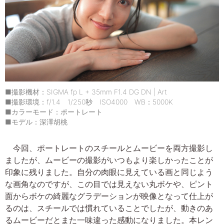
■撮影機材：SIGMA fp L + 35mm F1.4 DG DN | Art
■撮影環境：f/1.4 1/250秒 ISO4000 WB：5000K
■カラーモード：ポートレート
■モデル：深澤胡桃
今回、ポートレートのスチールとムービーを両方撮影し
ましたが、ムービーの撮影がいつもより楽しかったことが
印象に残りました。自分の肉眼に見えている画と同じよう
な画角なのですが、この目では見えない丸ボケや、ピント
面からボケの綺麗なグラデーションが映像となって仕上が
るのは、スチールでは慣れていることでしたが、動きのあ
るムービーだとまた一味違った感動になりました。本レン