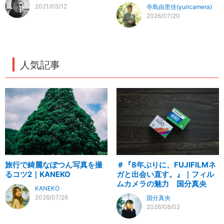
2021/05/12
寺島由里佳(yuricamera)
2026/07/20
人気記事
旅行で綺麗なぽつん写真を撮
＃『8年ぶりに、FUJIFILMネ
るコツ2｜KANEKO
ガと出会い直す。』｜フィル
ムカメラの魅力 国分真央
KANEKO
2026/07/26
国分真央
2026/08/02