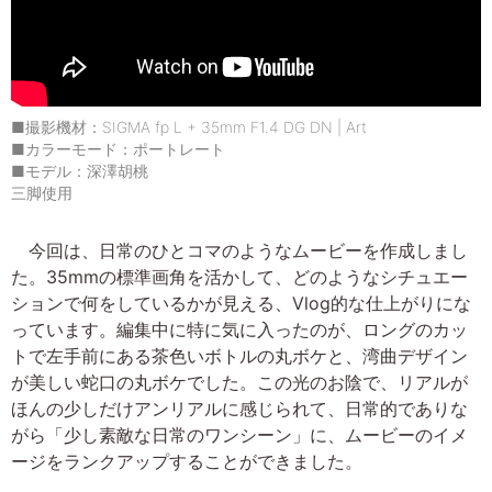
■撮影機材：SIGMA fp L + 35mm F1.4 DG DN | Art
■カラーモード：ポートレート
■モデル：深澤胡桃
三脚使用
今回は、日常のひとコマのようなムービーを作成しまし
た。35mmの標準画角を活かして、どのようなシチュエー
ションで何をしているかが見える、Vlog的な仕上がりにな
っています。編集中に特に気に入ったのが、ロングのカッ
トで左手前にある茶色いボトルの丸ボケと、湾曲デザイン
が美しい蛇口の丸ボケでした。この光のお陰で、リアルが
ほんの少しだけアンリアルに感じられて、日常的でありな
がら「少し素敵な日常のワンシーン」に、ムービーのイメ
ージをランクアップすることができました。