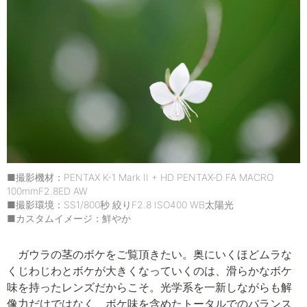
■撮影機材：PENTAX K-1 Mark II + HD PENTAX‐D FA MACRO
100mmF2.8ED AW
■撮影環境：SS1/800秒 絞りF2.8 ISO400 WB太陽光
■カスタムイメージ：鮮やか
ガウラの茎のボケをご覧頂きたい。奥にいくほどムラな
くじわじわとボケが大きくなっていくのは、滑らかなボケ
味を持ったレンズだからこそ。光学系を一新しながらも解
像力だけではなく、ボケ味を含めたトータルでのバランス