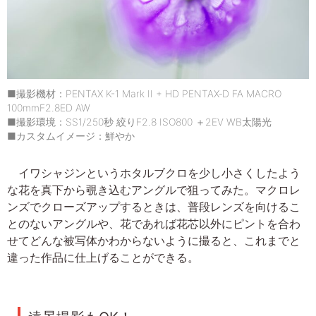
■撮影機材：PENTAX K-1 Mark II + HD PENTAX‐D FA MACRO
100mmF2.8ED AW
■撮影環境：SS1/250秒 絞りF2.8 ISO800 ＋2EV WB太陽光
■カスタムイメージ：鮮やか
イワシャジンというホタルブクロを少し小さくしたよう
な花を真下から覗き込むアングルで狙ってみた。マクロレ
ンズでクローズアップするときは、普段レンズを向けるこ
とのないアングルや、花であれば花芯以外にピントを合わ
せてどんな被写体かわからないように撮ると、これまでと
違った作品に仕上げることができる。