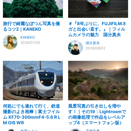
旅行で綺麗なぽつん写真を撮
＃『8年ぶりに、FUJIFILMネ
るコツ2｜KANEKO
ガと出会い直す。』｜フィル
ムカメラの魅力 国分真央
KANEKO
2026/07/26
国分真央
2026/08/02
何処にでも連れて行く、鉄道
風景写真の引き出しを増や
撮影のよき相棒｜富士フイル
す！｜その19：Lightroomで
ム XF70-300mmF4-5.6 R L
の画像処理で作品をレベルア
M OIS WR
ップ4（スマートフォン版）
米屋こうじ
高橋良典