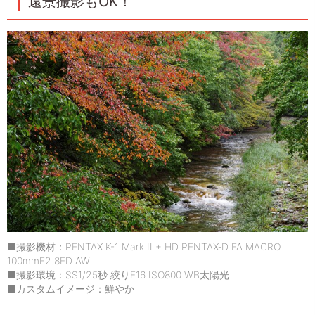
遠景撮影もOK！
■撮影機材：PENTAX K-1 Mark II + HD PENTAX‐D FA MACRO
100mmF2.8ED AW
■撮影環境：SS1/25秒 絞りF16 ISO800 WB太陽光
■カスタムイメージ：鮮やか