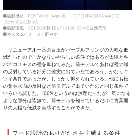
■撮影機材：PENTAX K-1 Mark II + HD PENTAX‐D FA MACRO
100mmF2.8ED AW
■撮影環境：SS1/8000秒 絞りF16 ISO100 WB白熱電球
■カスタムイメージ：鮮やか
リニューアル一番の目玉がパープルフリンジの大幅な低
減だったので、かなりいやらしい条件ではあるが太陽とキ
バナコスモスの種を重ねてみた。前モデルであれば種の縁
の反射している部分に確実に出ていたであろう、かなりキ
ツイ条件であったが、しっかり抑えられている。他にも松
の葉や水面の反射など前モデルで出ていたのと同じ条件で
いろいろ試した。100%というのは無理だったが、気になる
ような部分は皆無で、前モデルを知っているだけに言葉通
りの大幅な低減を実感することができた。
フード設計のありがたさを実感する条件