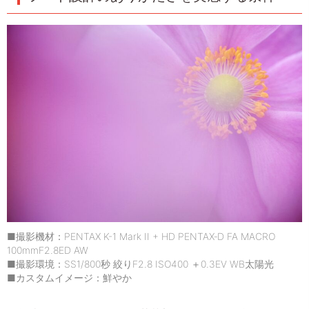
■撮影機材：PENTAX K-1 Mark II + HD PENTAX‐D FA MACRO
100mmF2.8ED AW
■撮影環境：SS1/800秒 絞りF2.8 ISO400 ＋0.3EV WB太陽光
■カスタムイメージ：鮮やか