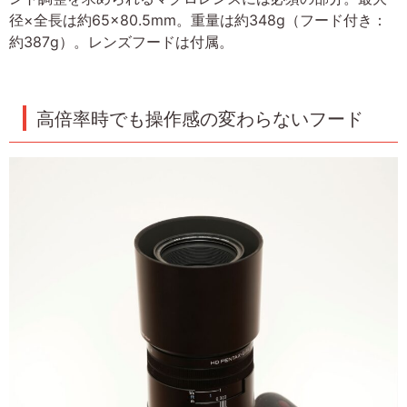
径×全長は約65×80.5mm。重量は約348g（フード付き：
約387g）。レンズフードは付属。
高倍率時でも操作感の変わらないフード