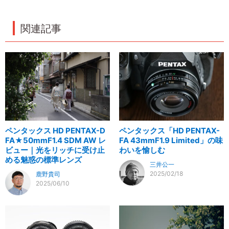
関連記事
ペンタックス HD PENTAX-D
ペンタックス「HD PENTAX-
FA★50mmF1.4 SDM AW レ
FA 43mmF1.9 Limited」の味
ビュー｜光をリッチに受け止
わいを愉しむ
める魅惑の標準レンズ
三井公一
2025/02/18
鹿野貴司
2025/06/10