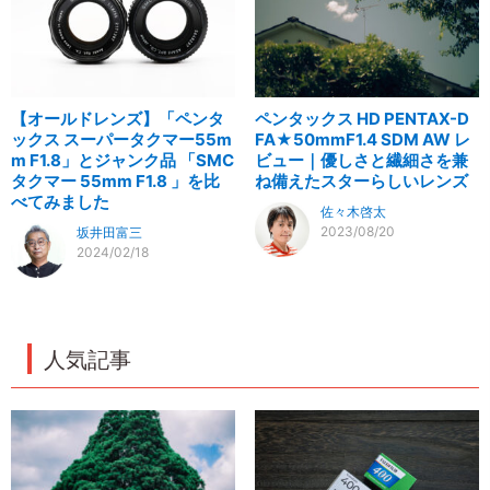
【オールドレンズ】「ペンタ
ペンタックス HD PENTAX-D
ックス スーパータクマー55m
FA★50mmF1.4 SDM AW レ
m F1.8」とジャンク品 「SMC
ビュー｜優しさと繊細さを兼
タクマー 55mm F1.8 」を比
ね備えたスターらしいレンズ
べてみました
佐々木啓太
2023/08/20
坂井田富三
2024/02/18
人気記事