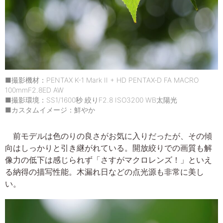
■撮影機材：PENTAX K-1 Mark II + HD PENTAX‐D FA MACRO
100mmF2.8ED AW
■撮影環境：SS1/1600秒 絞りF2.8 ISO3200 WB太陽光
■カスタムイメージ：鮮やか
前モデルは色のりの良さがお気に入りだったが、その傾
向はしっかりと引き継がれている。開放絞りでの画質も解
像力の低下は感じられず「さすがマクロレンズ！」といえ
る納得の描写性能。木漏れ日などの点光源も非常に美し
い。