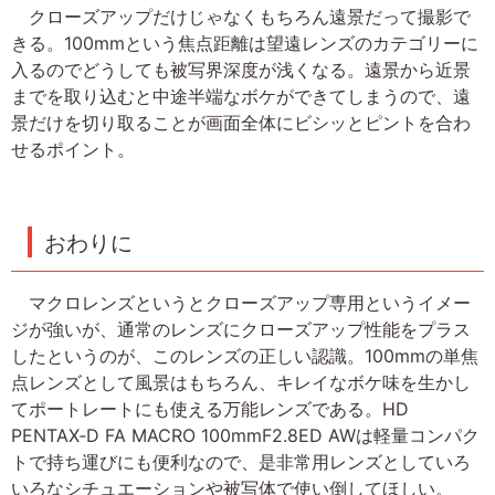
クローズアップだけじゃなくもちろん遠景だって撮影で
きる。100mmという焦点距離は望遠レンズのカテゴリーに
入るのでどうしても被写界深度が浅くなる。遠景から近景
までを取り込むと中途半端なボケができてしまうので、遠
景だけを切り取ることが画面全体にビシッとピントを合わ
せるポイント。
おわりに
マクロレンズというとクローズアップ専用というイメー
ジが強いが、通常のレンズにクローズアップ性能をプラス
したというのが、このレンズの正しい認識。100mmの単焦
点レンズとして風景はもちろん、キレイなボケ味を生かし
てポートレートにも使える万能レンズである。HD
PENTAX‐D FA MACRO 100mmF2.8ED AWは軽量コンパク
トで持ち運びにも便利なので、是非常用レンズとしていろ
いろなシチュエーションや被写体で使い倒してほしい。