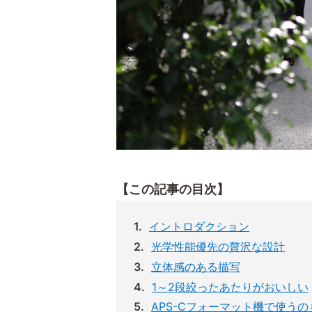
【この記事の目次】
イントロダクション
光学性能優先の贅沢な設計
立体感のある描写
1～2段絞ったあたりがおいしい
APS-Cフォーマット機で使うの