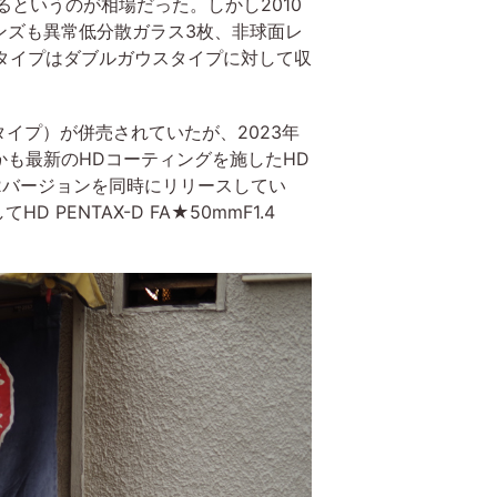
というのが相場だった。しかし2010
ンズも異常低分散ガラス3枚、非球面レ
スタイプはダブルガウスタイプに対して収
ウスタイプ）が併売されていたが、2023年
も最新のHDコーティングを施したHD
c、なんと2バージョンを同時にリリースしてい
ENTAX-D FA★50mmF1.4