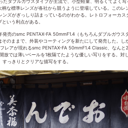
ったダブルガウスタイプが主流で、小型軽量、明るくてよく写る
大柄な標準レンズが各社から競うように登場している。このレ
とレンズがぎっしり詰まっているのがわかる。レトロフォーカ
プという利点がある。
売のsmc PENTAX-FA 50mmF1.4（もちろんダブルガ
はそのままで、外装やコーティングを新たにして発売した。しか
虹色フレアが現れるsmc PENTAX-FA 50mmF1.4 Classi
放では薄いベールを1枚隔てたような優しい写りをする。対してHD P
く、すっきりとクリアな描写をする。