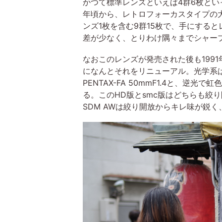
かつて標準レンズといえば4群6枚とい
年頃から、レトロフォーカスタイプの
ンズ1枚を含む9群15枚で、手にする
差が少なく、とりわけ隅々までシャー
なおこのレンズが発売された後も1991年発
になんとそれをリニューアル。光学系
PENTAX-FA 50mmF1.4と、逆光で
る。このHD版とsmc版はどちらも絞り開
SDM AWは絞り開放からキレ味が鋭