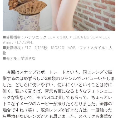
■使用機材：パナソニック LUMIX G100 + LEICA DG SUMMILUX
9mm / F1.7 ASPH.
■撮影環境：F1.7 1/125秒 ISO320 AWB フォトスタイル：人
物
■モデル：早瀬さな
今回はスナップとポートレートという、同じレンズで撮
影するのはめずらしい2種類のジャンルでレビューいたしま
した。どちらに使いやすい、使いにくいということは特に
無く、強いて言えば、背景も画になるようなフォトジェニ
ックな街なかで、モデルに出演してもらって、ちょっとレ
トロなイメージのムービーが撮りたくなりました。全部の
融合ですね（笑）。広角レンズが好きな方は、一度触った
ら手放せないレンズだとも思いました。スペックも豪華な