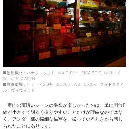
■使用機材：パナソニック LUMIX G100 + LEICA DG SUMMILUX
9mm / F1.7 ASPH.
■撮影環境：F1.7 1/125秒 ISO200 WB：5000K フォトスタイ
ル：ヴィヴィッド
室内の薄暗いシーンの撮影が楽しかったのは、単に開放F
値が小さくて明るく撮りやすいことだけが理由なのではな
く、アンダー部の繊細な描写を、撮っているときから感じ
られたことにあります。