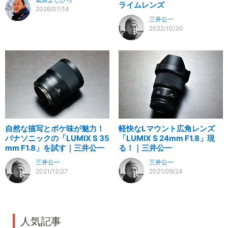
ライムレンズ
2026/07/14
三井公一
2022/10/30
自然な描写とボケ味が魅力！
軽快なLマウント広角レンズ
パナソニックの「LUMIX S 35
「LUMIX S 24mm F1.8」現
mm F1.8」を試す｜三井公一
る！｜三井公一
三井公一
三井公一
2021/12/27
2021/09/24
人気記事