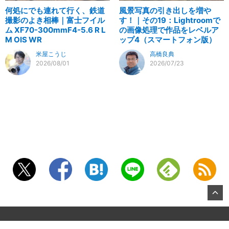
何処にでも連れて行く、鉄道
風景写真の引き出しを増や
撮影のよき相棒｜富士フイル
す！｜その19：Lightroomで
ム XF70-300mmF4-5.6 R L
の画像処理で作品をレベルア
M OIS WR
ップ4（スマートフォン版）
米屋こうじ
高橋良典
2026/08/01
2026/07/23