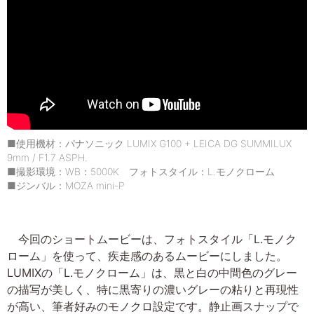
■使用機材：パナソニック LUMIX G100 + LEICA DG SUMMILUX
9mm / F1.7 ASPH.
■撮影環境：WB：5000K フォトスタイル：L.モノクローム
■ジンバル：MOZA mini-P
今回のショートムービーは、フォトスタイル「L.モノク
ローム」を使って、疾走感のあるムービーにしました。
LUMIXの「L.モノクローム」は、黒と白の中間色のグレー
の描写が美しく、特に黒寄りの濃いグレーの粘りと再現性
が高い、筆者好みのモノクロ設定です。静止画スナップで