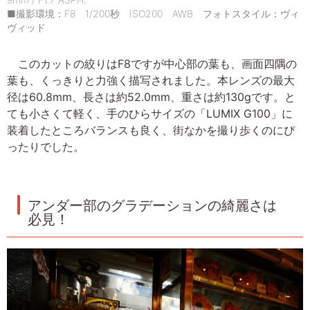
■撮影環境：F8 1/200秒 ISO200 AWB フォトスタイル：ヴィ
ヴィッド
このカットの絞りはF8ですが中心部の葉も、画面四隅の
葉も、くっきりと力強く描写されました。本レンズの最大
径は60.8mm、長さは約52.0mm、重さは約130gです。と
ても小さくて軽く、手のひらサイズの「LUMIX G100」に
装着したところバランスも良く、街なかを撮り歩くのにぴ
ったりでした。
アンダー部のグラデーションの綺麗さは
必見！