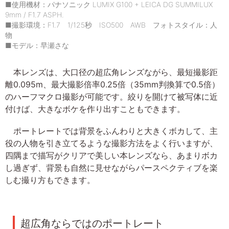
■使用機材：パナソニック LUMIX G100 + LEICA DG SUMMILUX
9mm / F1.7 ASPH.
■撮影環境：F1.7 1/125秒 ISO500 AWB フォトスタイル：人
物
■モデル：早瀬さな
本レンズは、大口径の超広角レンズながら、最短撮影距
離0.095m、最大撮影倍率0.25倍（35mm判換算で0.5倍）
のハーフマクロ撮影が可能です。絞りを開けて被写体に近
付けば、大きなボケを作り出すこともできます。
ポートレートでは背景をふんわりと大きくボカして、主
役の人物を引き立てるような撮影方法をよく行いますが、
四隅まで描写がクリアで美しい本レンズなら、あまりボカ
し過ぎず、背景も自然に見せながらパースペクティブを楽
しむ撮り方もできます。
超広角ならではのポートレート