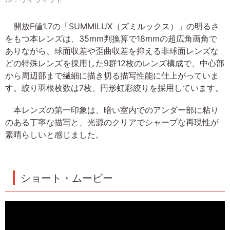
開放F値1.7の「SUMMILUX（ズミルックス）」の明るさ
をもつ本レンズは、35mm判換算で18mmの超広角画角で
ありながら、球面収差や歪曲収差を抑える非球面レンズな
どの特殊レンズを採用した9群12枚のレンズ構成で、中心部
から周辺部まで繊細に描き切る描写性能に仕上がっていま
す。絞り羽根枚数は7枚、円形虹彩絞りを採用しています。
本レンズの第一印象は、暗い室内でのアンダー部に粘り
のある丁寧な描写と、光源のクリアでシャープな再現性が
素晴らしいと感じました。
ショート・ムービー