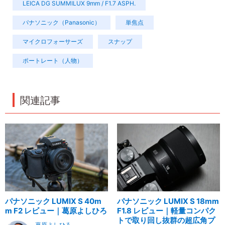
LEICA DG SUMMILUX 9mm / F1.7 ASPH.
パナソニック（Panasonic）
単焦点
マイクロフォーサーズ
スナップ
ポートレート（人物）
関連記事
パナソニック LUMIX S 40m
パナソニック LUMIX S 18mm
m F2 レビュー｜葛原よしひろ
F1.8 レビュー｜軽量コンパク
トで取り回し抜群の超広角プ
葛原よしひろ