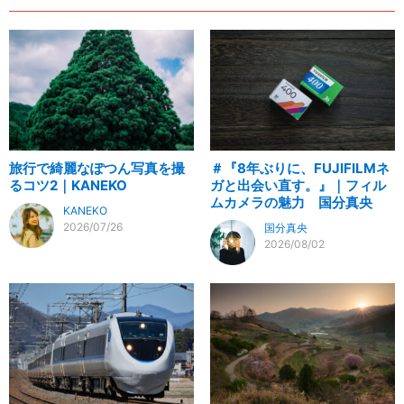
旅行で綺麗なぽつん写真を撮
＃『8年ぶりに、FUJIFILMネ
るコツ2｜KANEKO
ガと出会い直す。』｜フィル
ムカメラの魅力 国分真央
KANEKO
2026/07/26
国分真央
2026/08/02