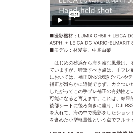
■撮影機材：LUMIX GH5II + LEICA DG V
ASPH. + LEICA DG VARIO-ELMARIT 
■モデル：林愛実、中嶌由梨
はじめの砂浜から海を臨む風景は、すべ
ていますが、特筆すべき点は、手ブレ
においては、補正ONの状態でパンや
補正が滑らかに追従できず、カクつい
したがってこの手ブレ補正の有効性とい
可能になると言えます。これは、結果
後部シートに後ろ向きに座り、DJI RS
を入れて、海の中で撮影をしたショッ
を含めた小型軽量性という点でフルサ