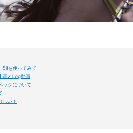
5IIを使ってみて
画とLog動画
ペックについて
て
欲しい！