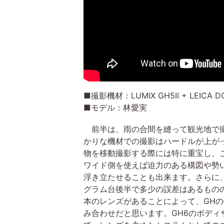
■撮影機材：LUMIX GH5II + LEICA DG 
■モデル：林愛実
前半は、雨の合間を縫って観光地で撮影し
かりな機材での撮影はハードルが上が
物を移動撮影する際には特に重宝し、
ワイド側を使えば迫力のある構図や勢
浮き立たせることも出来ます。さらに、8月
グラム台後半で多少の誤差はあるもの
本のレンズがあることによって、GHの
み合わせだと思います。GH6のボデ