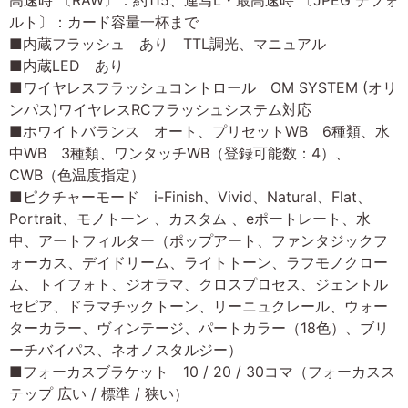
ルト〕：カード容量一杯まで
■内蔵フラッシュ あり TTL調光、マニュアル
■内蔵LED あり
■ワイヤレスフラッシュコントロール OM SYSTEM (オリ
ンパス)ワイヤレスRCフラッシュシステム対応
■ホワイトバランス オート、プリセットWB 6種類、水
中WB 3種類、ワンタッチWB（登録可能数：4）、
CWB（色温度指定）
■ピクチャーモード i-Finish、Vivid、Natural、Flat、
Portrait、モノトーン 、カスタム 、eポートレート、水
中、アートフィルター（ポップアート、ファンタジックフ
ォーカス、デイドリーム、ライトトーン、ラフモノクロー
ム、トイフォト、ジオラマ、クロスプロセス、ジェントル
セピア、ドラマチックトーン、リーニュクレール、ウォー
ターカラー、ヴィンテージ、パートカラー（18色）、ブリ
ーチバイパス、ネオノスタルジー）
■フォーカスブラケット 10 / 20 / 30コマ（フォーカスス
テップ 広い / 標準 / 狭い）