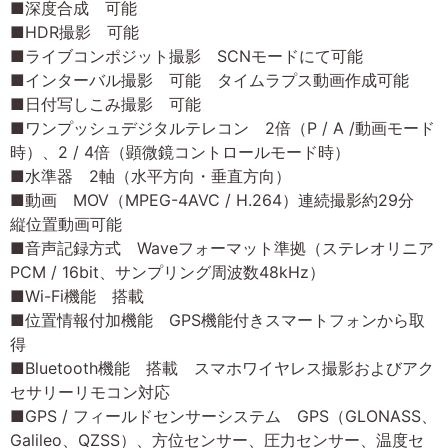
■深度合成 可能
■HDR撮影 可能
■ライブコンポジット撮影 SCNモードにて可能
■インターバル撮影 可能 タイムラプス動画作成可能
■日付写しこみ撮影 可能
■ワンプッシュデジタルテレコン 2倍（P / A /動画モード
時）、2 / 4倍（顕微鏡コントロールモード時）
■水準器 2軸（水平方向・垂直方向）
■動画 MOV（MPEG-4AVC / H.264）連続撮影約29分
縦位置動画可能
■音声記録方式 Waveフォーマット準拠（ステレオリニア
PCM / 16bit、サンプリング周波数48kHz）
■Wi-Fi機能 搭載
■位置情報付加機能 GPS機能付きスマートフォンから取
得
■Bluetooth機能 搭載 スマホワイヤレス撮影およびアク
セサリーリモコン対応
■GPS / フィールドセンサーシステム GPS（GLONASS、
Galileo、QZSS）、方位センサー、圧力センサー、温度セ