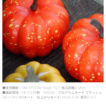
■使用機材：OM SYSTEM Tough TG-7 焦点距離4.5mm
■撮影環境：F8 1/1250秒 ISO250 プログラムモード フラッシュ
ON+1.7EV WBオート 仕上がりモードi-Finish S-AF 単写S-IS 1