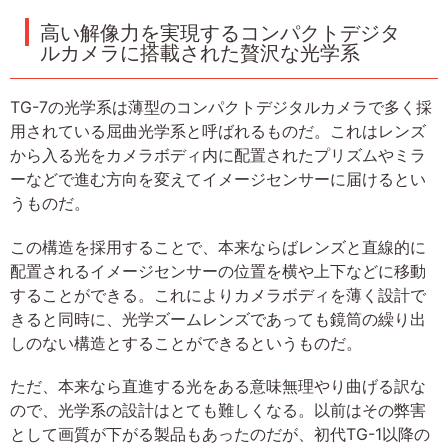
高い解像力を実現するコンパクトデジタ
ルカメラに搭載された贅沢な光学系
TG-7の光学系は薄型のコンパクトデジタルカメラで多く採
用されている屈曲光学系と呼ばれるものだ。これはレンズ
から入る光をカメラボディ内に配置されたプリズムやミラ
ーなどで進む方向を変えてイメージセンサーに届けるとい
うものだ。
この構造を採用することで、本来ならばレンズと直線的に
配置されるイメージセンサーの位置を横や上下などに移動
することができる。これによりカメラボディを薄く設計で
きると同時に、光学ズームレンズであっても鏡筒の繰り出
しのない構造とすることができるというものだ。
ただ、本来なら直進する光をある意味無理やり曲げる訳な
ので、光学系の設計はとても難しくなる。以前はその弊害
として画質が下がる製品もあったのだが、初代TG-1以降の