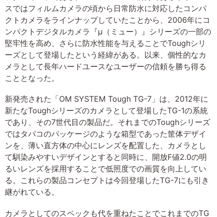
スではフィルムカメラの頃から日常防水に対応したコンパ
クトカメラをラインナップしていたことから、2006年にコ
ンパクトデジタルカメラ『μ（ミュー）』シリーズの一部の
堅牢性を高め、さらに防水性能を与えることでToughシリ
ーズとして登場したという経緯がある。以来、個性的なカ
メラとして長年ハードユースなユーザーの信頼を勝ち得る
こととなった。
新発売された「OM SYSTEM Tough TG-7」は、2012年に
新たなToughシリーズのカメラとして登場したTG-1の系統
であり、その7世代目の製品だ。それまでのToughシリーズ
ではタバコのパッケージのような箱型であった筐体デザイ
ンを、薄い直方体の中心にレンズを配置した、カメラとし
て馴染みやすいデザインとすると同時に、開放F値2.0の明
るいレンズを採用することで低照度での画質を向上してい
る。これらの製品コンセプトは今回登場したTG-7にも引き
継がれている。
カメラとしてのスペックも代を重ねたことでこれまでのTG