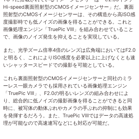
Hi-speed裏面照射型のCMOSイメージセンサー」だ。裏面
照射型のCMOSイメージセンサーは、その構造から高ISO感
度撮影時でも低ノイズの画像を得ることができる。これと
画像処理エンジン「TruePic VIII」を組み合わせていること
で、画像のノイズ発生を抑えることを実現している。
また、光学ズーム倍率4倍のレンズは広角端においてはF2.0
と明るく、これによりISO感度を必要以上に上げなくとも速
いシャッタースピードでの撮影を可能としている。
これら裏面照射型のCMOSイメージセンサーと同社のミラ
ーレス一眼カメラでも採用されている画像処理エンジン
「TruePic VIII」、F2.0の明るいレンズの組み合わせによ
り、総合的に低ノイズの撮影画像を得ることができると同
時に、被写体の動体ぶれやカメラの手ぶれの抑制にも効果
を発揮するだろう。また、TruePic VIIIではデータの高速処
理が可能なので高速連写などにも対応が可能だ。