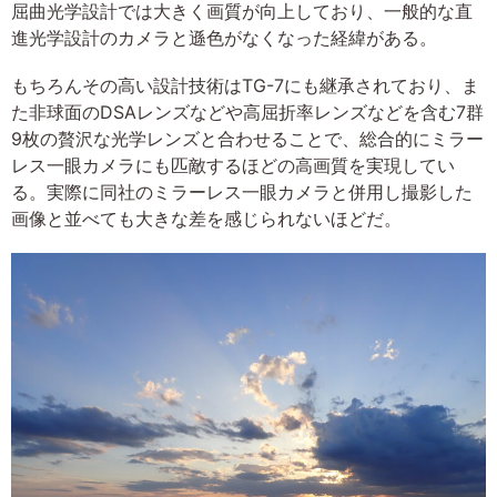
屈曲光学設計では大きく画質が向上しており、一般的な直
進光学設計のカメラと遜色がなくなった経緯がある。
もちろんその高い設計技術はTG-7にも継承されており、ま
た非球面のDSAレンズなどや高屈折率レンズなどを含む7群
9枚の贅沢な光学レンズと合わせることで、総合的にミラー
レス一眼カメラにも匹敵するほどの高画質を実現してい
る。実際に同社のミラーレス一眼カメラと併用し撮影した
画像と並べても大きな差を感じられないほどだ。