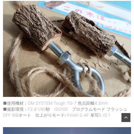
■使用機材：OM SYSTEM Tough TG-7 焦点距離4.5mm
■撮影環境：F2.8 1/60秒 ISO100 プログラムモード フラッシュ
OFF WBオート 仕上がりモードi-Finish S-AF 単写S-IS 1