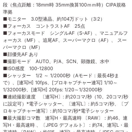
段（焦点距離：18mm時 35mm換算100ｍｍ時）CIPA規格
準拠
■モニター 3.0型液晶、約104万ドット（3:2）
■フォーカス コントラストAF 25点
■フォーカスモード シングルAF（S-AF）、マニュアルフ
ォーカス（MF）、追尾AF、スーパーマクロ（AF）、 スー
パーマクロ（MF）
■顔優先AF あり
■撮影モード AUTO、P/A、SCN、顕微鏡、水中
■ISO感度 100-12800
■シャッター 1/2 ～ 1/2000秒（Aモード：最長4秒ま
で）、[連写H] 10fps、[プロキャプチャー連写] 1/10～
1/32000秒、[連写H] 20fps: 1/20～1/32000秒
■連続撮影速度 〔連写H〕: 約20コマ/秒（10、20コマ/秒
に設定可）*電子シャッター、〔連写L〕: 約5コマ/秒、〔プ
ロキャプチャー連写〕: 約10コマ/秒*電子シャッター
■最大撮影コマ数 連写H・最高速時 〔RAW〕：約46、連
写H・最高速時 、〔JPEG デフォルト〕：約74、連写L・最
高速時 〔RAW〕：約115、連写L・最高速時 〔JPEG デフォ