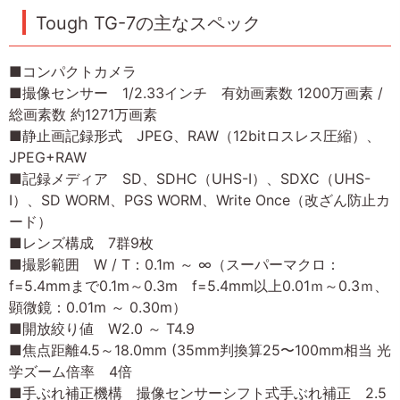
Tough TG-7の主なスペック
■コンパクトカメラ
■撮像センサー 1/2.33インチ 有効画素数 1200万画素 /
総画素数 約1271万画素
■静止画記録形式 JPEG、RAW（12bitロスレス圧縮）、
JPEG+RAW
■記録メディア SD、SDHC（UHS-I）、SDXC（UHS-
I）、SD WORM、PGS WORM、Write Once（改ざん防止カ
ード）
■レンズ構成 7群9枚
■撮影範囲 W / T：0.1m ～ ∞（スーパーマクロ：
f=5.4mmまで0.1m～0.3m f=5.4mm以上0.01ｍ～0.3ｍ、
顕微鏡：0.01m ～ 0.30m）
■開放絞り値 W2.0 ～ T4.9
■焦点距離4.5～18.0mm (35mm判換算25〜100mm相当 光
学ズーム倍率 4倍
■手ぶれ補正機構 撮像センサーシフト式手ぶれ補正 2.5