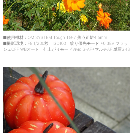
■使用機材：OM SYSTEM Tough TG-7 焦点距離4.5mm
■撮影環境：F8 1/200秒 ISO100 絞り優先モード +0.3EV フラッ
シュOFF WBオート 仕上がりモードVivid S-AF+マルチAF 単写S-IS
1