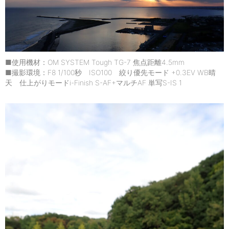
■使用機材：OM SYSTEM Tough TG-7 焦点距離4.5mm
■撮影環境：F8 1/100秒 ISO100 絞り優先モード +0.3EV WB晴
天 仕上がりモードi-Finish S-AF+マルチAF 単写S-IS 1