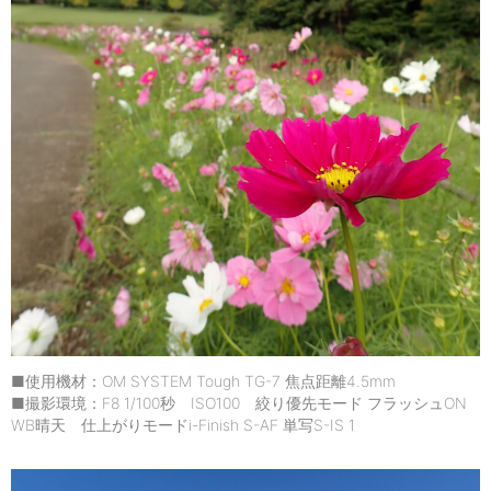
■使用機材：OM SYSTEM Tough TG-7 焦点距離4.5mm
■撮影環境：F8 1/100秒 ISO100 絞り優先モード フラッシュON
WB晴天 仕上がりモードi-Finish S-AF 単写S-IS 1