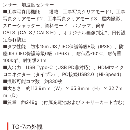
ンサー、加速度センサー
■工事写真用機能 搭載 工事写真クリアモード1、工事
写真クリアモード2、工事写真クリアモード3、屋内撮影、
スローシャッター、資料モード、パノラマ、簡単
CALS（CALS / CALS H）、オリジナル画像判定*、日付設
定忘れ防止
■タフ性能 防水15m JIS / IEC保護等級8級（IPX8）、防
塵JIS / IEC保護等級6級（IP6X）、耐低温-10℃、耐荷重
100kgf、耐衝撃2.1m
■入出力 USB Type-C（USB PD非対応）、HDMIマイク
ロコネクター（タイプD）、PC接続USB2.0（Hi-Speed）
■撮影可能コマ数 約330枚
■大きさ 約113.9ｍｍ（W） × 65.8ｍｍ（H） × 32.7ｍ
ｍ（D）
■質量 約249g （付属充電池およびメモリーカード含む）
TG-7の外観