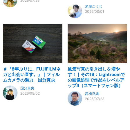
2026/07/26
米屋こうじ
2026/08/01
＃『8年ぶりに、FUJIFILMネ
風景写真の引き出しを増や
ガと出会い直す。』｜フィル
す！｜その19：Lightroomで
ムカメラの魅力 国分真央
の画像処理で作品をレベルア
ップ4（スマートフォン版）
国分真央
2026/08/02
高橋良典
2026/07/23