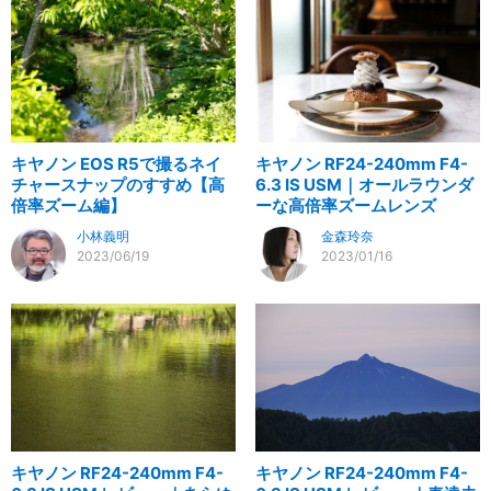
キヤノン EOS R5で撮るネイ
キヤノン RF24-240mm F4-
チャースナップのすすめ【高
6.3 IS USM｜オールラウンダ
倍率ズーム編】
ーな高倍率ズームレンズ
小林義明
金森玲奈
2023/06/19
2023/01/16
キヤノン RF24-240mm F4-
キヤノン RF24-240mm F4-