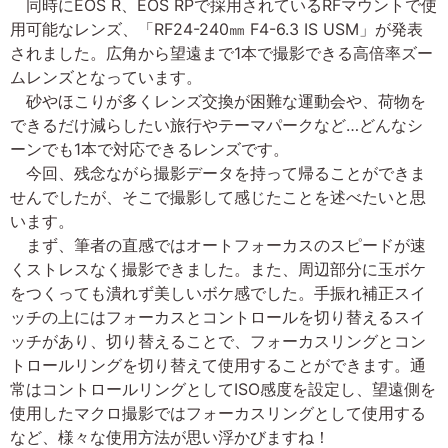
同時にEOS R、EOS RPで採用されているRFマウントで使
用可能なレンズ、「RF24-240㎜ F4-6.3 IS USM」が発表
されました。広角から望遠まで1本で撮影できる高倍率ズー
ムレンズとなっています。
砂やほこりが多くレンズ交換が困難な運動会や、荷物を
できるだけ減らしたい旅行やテーマパークなど…どんなシ
ーンでも1本で対応できるレンズです。
今回、残念ながら撮影データを持って帰ることができま
せんでしたが、そこで撮影して感じたことを述べたいと思
います。
まず、筆者の直感ではオートフォーカスのスピードが速
くストレスなく撮影できました。また、周辺部分に玉ボケ
をつくっても潰れず美しいボケ感でした。手振れ補正スイ
ッチの上にはフォーカスとコントロールを切り替えるスイ
ッチがあり、切り替えることで、フォーカスリングとコン
トロールリングを切り替えて使用することができます。通
常はコントロールリングとしてISO感度を設定し、望遠側を
使用したマクロ撮影ではフォーカスリングとして使用する
など、様々な使用方法が思い浮かびますね！