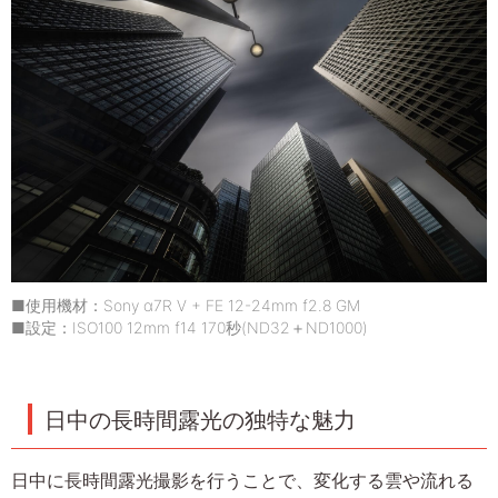
■使用機材：Sony α7R V + FE 12-24mm f2.8 GM
■設定：ISO100 12mm f14 170秒(ND32＋ND1000)
日中の長時間露光の独特な魅力
日中に長時間露光撮影を行うことで、変化する雲や流れる