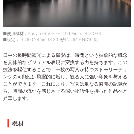
■使用機材：Sony α7R V + FE 24-105mm f4 G OSS
■設定：ISO100 24mm f8 330秒(ND64＋ND1000)
日中の長時間露光による撮影は、時間という抽象的な概念
を具体的なビジュアル表現に変換する力を持ちます。この
技法を駆使することで、一枚の写真が持つストーリーテリ
ングの可能性は飛躍的に増し、観る人に強い印象を与える
ことができます。これにより、写真は単なる瞬間の記録か
ら、時間の流れを感じさせる深い物語性を持った作品へと
昇華します。
機材