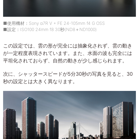
■使用機材：Sony α7R V + FE 24-105mm f4 G OSS
■設定：ISO100 24mm f8 30秒(ND8＋ND1000)
この設定では、雲の形が完全には抽象化されず、雲の動き
が一定程度表現されています。また、水面の波も完全には
平坦化されておらず、自然の動きが少し感じられます。
次に、シャッタースピードが5分30秒の写真を見ると、30
秒の設定とは大きく異なります。