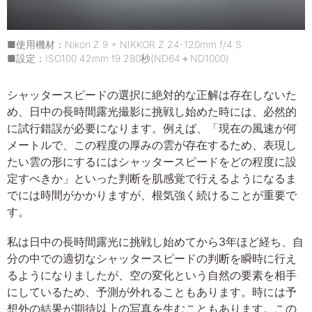
■使用機材：Nikon Z 9 + NIKKOR Z 24-120mm f/4 S
■設定：ISO100 42mm f9 280秒(ND64＋ND1000)
シャッタースピードの選択に絶対的な正解は存在しないた
め、日中の長時間露光撮影に挑戦し始めた時には、必然的
に試行錯誤が必要になります。例えば、「現在の風速が何
メートルで、この程度の厚みの雲が存在するため、表現し
たい雲の形にするにはシャッタースピードをどの程度に設
定すべきか」といった判断を肌感覚で行えるようになるま
でには時間がかかりますが、根気強く続けることが重要で
す。
私は日中の長時間露光に挑戦し始めてから3年ほど経ち、自
分の中での適切なシャッタースピードの判断を瞬時に行え
るようになりましたが、空の変化という自然の要素を相手
にしているため、予測が外れることもあります。時には予
想外の結果が期待以上の写真を生むこともあります。この