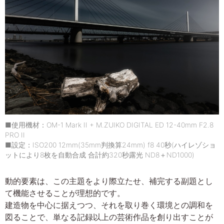
■使用機材：OM-1 Mark II + M.ZUIKO DIGITAL ED 12-40mm F2.8
PRO II
■設定：ISO200 12mm(35mm判換算24mm) f8 40秒(ハイレゾショ
ットにより8枚を自動合成 合計約320秒露光 ND8＋ND1000)
動的要素は、この主題をより際立たせ、補完する副題とし
て機能させることが理想的です。
建造物を中心に据えつつ、それを取り巻く環境との調和を
図ることで、単なる記録以上の芸術作品を創り出すことが