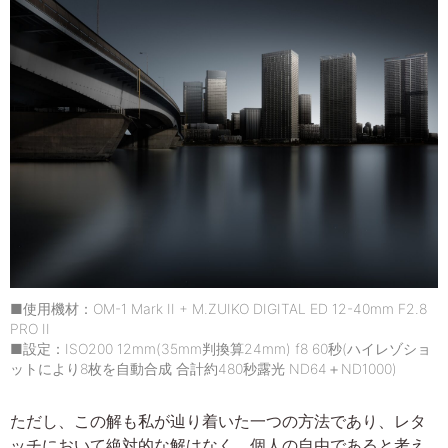
■使用機材：OM-1 Mark II + M.ZUIKO DIGITAL ED 12-40mm F2.8
PRO II
■設定：ISO200 12mm(35mm判換算24mm) f8 60秒(ハイレゾショ
ットにより8枚を自動合成 合計約480秒露光 ND64＋ND1000)
ただし、この解も私が辿り着いた一つの方法であり、レタ
ッチにおいて絶対的な解はなく、個人の自由であると考え