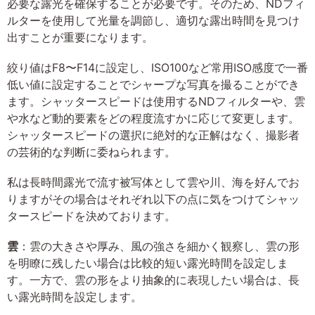
必要な露光を確保することが必要です。そのため、NDフィ
ルターを使用して光量を調節し、適切な露出時間を見つけ
出すことが重要になります。
絞り値はF8〜F14に設定し、ISO100など常用ISO感度で一番
低い値に設定することでシャープな写真を撮ることができ
ます。シャッタースピードは使用するNDフィルターや、雲
や水など動的要素をどの程度流すかに応じて変更します。
シャッタースピードの選択に絶対的な正解はなく、撮影者
の芸術的な判断に委ねられます。
私は長時間露光で流す被写体として雲や川、海を好んでお
りますがその場合はそれぞれ以下の点に気をつけてシャッ
タースピードを決めております。
雲
：雲の大きさや厚み、風の強さを細かく観察し、雲の形
を明瞭に残したい場合は比較的短い露光時間を設定しま
す。一方で、雲の形をより抽象的に表現したい場合は、長
い露光時間を設定します。