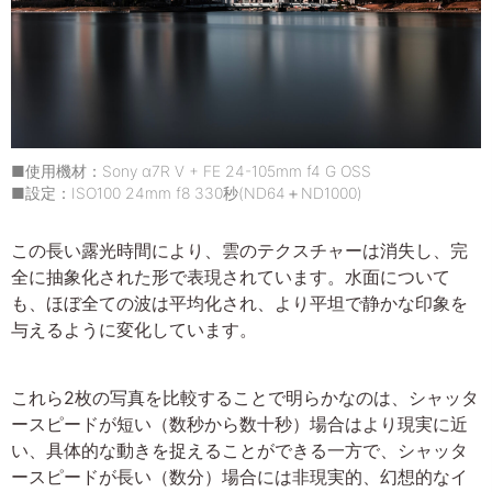
■使用機材：Sony α7R V + FE 24-105mm f4 G OSS
■設定：ISO100 24mm f8 330秒(ND64＋ND1000)
この長い露光時間により、雲のテクスチャーは消失し、完
全に抽象化された形で表現されています。水面について
も、ほぼ全ての波は平均化され、より平坦で静かな印象を
与えるように変化しています。
これら2枚の写真を比較することで明らかなのは、シャッタ
ースピードが短い（数秒から数十秒）場合はより現実に近
い、具体的な動きを捉えることができる一方で、シャッタ
ースピードが長い（数分）場合には非現実的、幻想的なイ