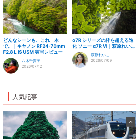
どんなシーンも、これ一本
α7R シリーズの枠を超える進
で。｜キヤノン RF24-70mm
化 ソニー α7R VI｜萩原れいこ
F2.8 L IS USM 実写レビュー
萩原れいこ
2026/07/09
八木千賀子
2026/07/12
人気記事