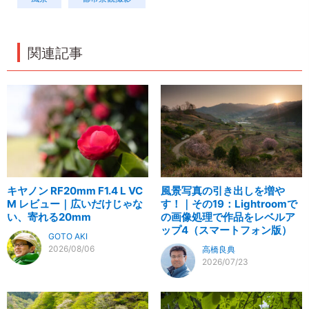
関連記事
キヤノン RF20mm F1.4 L VC
風景写真の引き出しを増や
M レビュー｜広いだけじゃな
す！｜その19：Lightroomで
い、寄れる20mm
の画像処理で作品をレベルア
ップ4（スマートフォン版）
GOTO AKI
2026/08/06
高橋良典
2026/07/23