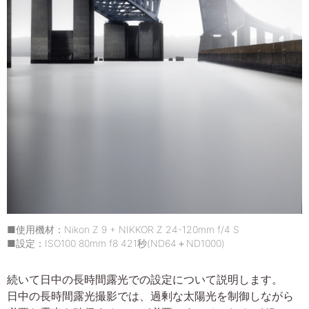
■使用機材：Nikon Z 9 + NIKKOR Z 24-120mm f/4 S
■設定：ISO100 80mm f8 421秒(ND64＋ND1000)
続いて日中の長時間露光での設定について説明します。
日中の長時間露光撮影では、過剰な太陽光を制御しながら