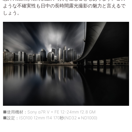
ような不確実性も日中の長時間露光撮影の魅力と言えるで
しょう。
■使用機材：Sony α7R V + FE 12-24mm f2.8 GM
■設定：ISO100 12mm f14 170秒(ND32＋ND1000)