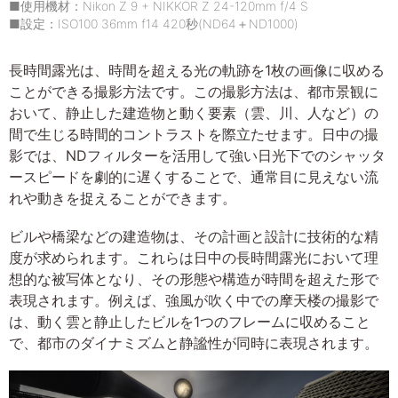
■使用機材：Nikon Z 9 + NIKKOR Z 24-120mm f/4 S
■設定：ISO100 36mm f14 420秒(ND64＋ND1000)
長時間露光は、時間を超える光の軌跡を1枚の画像に収める
ことができる撮影方法です。この撮影方法は、都市景観に
おいて、静止した建造物と動く要素（雲、川、人など）の
間で生じる時間的コントラストを際立たせます。日中の撮
影では、NDフィルターを活用して強い日光下でのシャッタ
ースピードを劇的に遅くすることで、通常目に見えない流
れや動きを捉えることができます。
ビルや橋梁などの建造物は、その計画と設計に技術的な精
度が求められます。これらは日中の長時間露光において理
想的な被写体となり、その形態や構造が時間を超えた形で
表現されます。例えば、強風が吹く中での摩天楼の撮影で
は、動く雲と静止したビルを1つのフレームに収めること
で、都市のダイナミズムと静謐性が同時に表現されます。