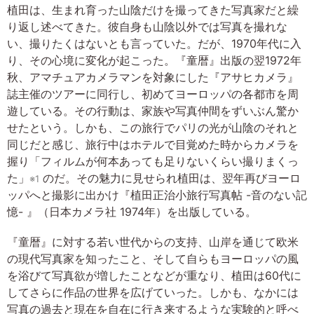
植田は、生まれ育った山陰だけを撮ってきた写真家だと繰
り返し述べてきた。彼自身も山陰以外では写真を撮れな
い、撮りたくはないとも言っていた。だが、1970年代に入
り、その心境に変化が起こった。『童暦』出版の翌1972年
秋、アマチュアカメラマンを対象にした『アサヒカメラ』
誌主催のツアーに同行し、初めてヨーロッパの各都市を周
遊している。その行動は、家族や写真仲間をずいぶん驚か
せたという。しかも、この旅行でパリの光が山陰のそれと
同じだと感じ、旅行中はホテルで目覚めた時からカメラを
握り「フィルムが何本あっても足りないくらい撮りまくっ
た」
のだ。その魅力に見せられ植田は、翌年再びヨーロ
※1
ッパへと撮影に出かけ『植田正治小旅行写真帖 -音のない記
憶- 』（日本カメラ社 1974年）を出版している。
『童暦』に対する若い世代からの支持、山岸を通じて欧米
の現代写真家を知ったこと、そして自らもヨーロッパの風
を浴びて写真欲が増したことなどが重なり、植田は60代に
してさらに作品の世界を広げていった。しかも、なかには
写真の過去と現在を自在に行き来するような実験的と呼べ