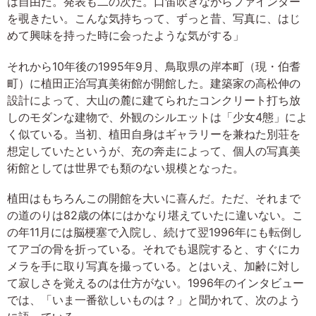
は自由だ。発表も二の次だ。口笛吹きながらファインダー
を覗きたい。こんな気持ちって、ずっと昔、写真に、はじ
めて興味を持った時に会ったような気がする」
それから10年後の1995年9月、鳥取県の岸本町（現・伯耆
町）に植田正治写真美術館が開館した。建築家の高松伸の
設計によって、大山の麓に建てられたコンクリート打ち放
しのモダンな建物で、外観のシルエットは「少女4態」によ
く似ている。当初、植田自身はギャラリーを兼ねた別荘を
想定していたというが、充の奔走によって、個人の写真美
術館としては世界でも類のない規模となった。
植田はもちろんこの開館を大いに喜んだ。ただ、それまで
の道のりは82歳の体にはかなり堪えていたに違いない。こ
の年11月には脳梗塞で入院し、続けて翌1996年にも転倒し
てアゴの骨を折っている。それでも退院すると、すぐにカ
メラを手に取り写真を撮っている。とはいえ、加齢に対し
て寂しさを覚えるのは仕方がない。1996年のインタビュー
では、「いま一番欲しいものは？」と聞かれて、次のよう