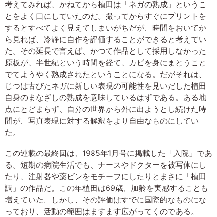
考えてみれば、かねてから植田は「ネガの熟成」というこ
とをよく口にしていたのだ。撮ってからすぐにプリントを
するとすべてよく見えてしまいがちだが、時間をおいてか
ら見れば、冷静に自作を評価することができると考えてい
た。その延長で言えば、かつて作品として採用しなかった
原板が、半世紀という時間を経て、カビを身にまとうこと
でてようやく熟成されたということになる。だがそれは、
じつは古びたネガに新しい表現の可能性を見いだした植田
自身のまなざしの熟成を意味しているはずである。ある地
点にとどまらず、自分の世界から外に出ようとし続けた時
間が、写真表現に対する解釈をより自由なものにしてい
た。
この連載の最終回は、1985年1月号に掲載した「入院」であ
る。短期の病院生活でも、ナースやドクターを被写体にし
たり、注射器や薬ビンをモチーフにしたりとまさに「植田
調」の作品だ。この年植田は69歳、加齢を実感することも
増えていた。しかし、その評価はすでに国際的なものにな
っており、活動の範囲はますます広がってくのである。