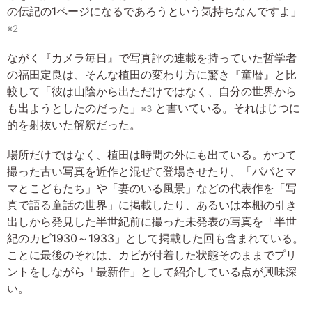
の伝記の1ページになるであろうという気持ちなんですよ」
※2
ながく『カメラ毎日』で写真評の連載を持っていた哲学者
の福田定良は、そんな植田の変わり方に驚き『童暦』と比
較して「彼は山陰から出ただけではなく、自分の世界から
も出ようとしたのだった」
と書いている。それはじつに
※3
的を射抜いた解釈だった。
場所だけではなく、植田は時間の外にも出ている。かつて
撮った古い写真を近作と混ぜて登場させたり、「パパとマ
マとこどもたち」や「妻のいる風景」などの代表作を「写
真で語る童話の世界」に掲載したり、あるいは本棚の引き
出しから発見した半世紀前に撮った未発表の写真を「半世
紀のカビ1930～1933」として掲載した回も含まれている。
ことに最後のそれは、カビが付着した状態そのままでプリ
ントをしながら「最新作」として紹介している点が興味深
い。