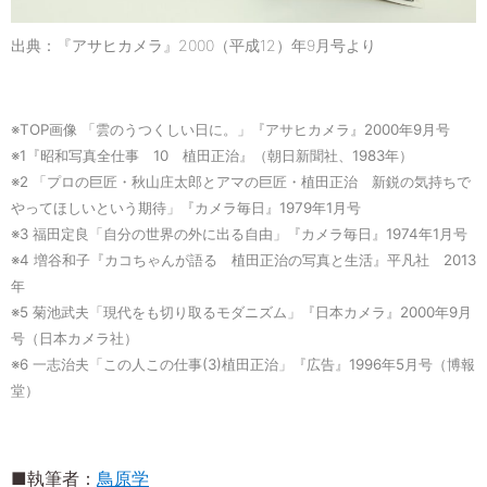
出典：『アサヒカメラ』2000（平成12）年9月号より
※TOP画像 「雲のうつくしい日に。」『アサヒカメラ』2000年9月号
※1『昭和写真全仕事 10 植田正治』（朝日新聞社、1983年）
※2 「プロの巨匠・秋山庄太郎とアマの巨匠・植田正治 新鋭の気持ちで
やってほしいという期待」『カメラ毎日』1979年1月号
※3 福田定良「自分の世界の外に出る自由」『カメラ毎日』1974年1月号
※4 増谷和子『カコちゃんが語る 植田正治の写真と生活』平凡社 2013
年
※5 菊池武夫「現代をも切り取るモダニズム」『日本カメラ』2000年9月
号（日本カメラ社）
※6 一志治夫「この人この仕事(3)植田正治」『広告』1996年5月号（博報
堂）
■執筆者：
鳥原学