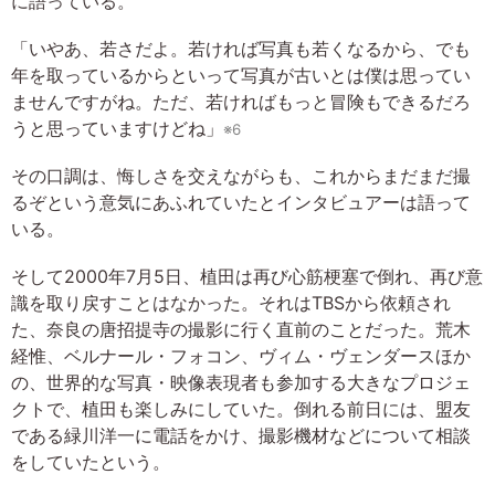
に語っている。
「いやあ、若さだよ。若ければ写真も若くなるから、でも
年を取っているからといって写真が古いとは僕は思ってい
ませんですがね。ただ、若ければもっと冒険もできるだろ
うと思っていますけどね」
※6
その口調は、悔しさを交えながらも、これからまだまだ撮
るぞという意気にあふれていたとインタビュアーは語って
いる。
そして2000年7月5日、植田は再び心筋梗塞で倒れ、再び意
識を取り戻すことはなかった。それはTBSから依頼され
た、奈良の唐招提寺の撮影に行く直前のことだった。荒木
経惟、ベルナール・フォコン、ヴィム・ヴェンダースほか
の、世界的な写真・映像表現者も参加する大きなプロジェ
クトで、植田も楽しみにしていた。倒れる前日には、盟友
である緑川洋一に電話をかけ、撮影機材などについて相談
をしていたという。