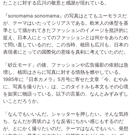
たことに対する広川の敬意と感謝が現れている。
『sonomama sonomama』の写真はとてもユーモラスだ
が、テーマはいたってシリアスである。欧米人の体型を基
準として描かれてきたファッションのイメージを批評的に
捉え、日本人にとってのファッションとは何かをあらため
て問い直しているのだ。この当時、植田も広川も、日本の
表現者にとっての国際化の意味を真剣に考えていたのだ。
「砂丘モード」の後、ファッションや広告撮影の依頼は急
増し、植田はさらに写真に対する情熱を燃やしている。
1985年に『日本カメラ』5月号に寄せた文章「今、むやみ
に、写真を撮りたい」は、このタイトルも本文もその心境
を如実に物語っている。以下の言葉の、なんとみずみずし
いことだろうか。
「なんでもいいんだ。シャッターを押したい。そんな気持
ち、なんだか異状のような反省にちかい感じもするのだ
が、とにかく撮りたいのだ。テーマはなんでもいい。発想