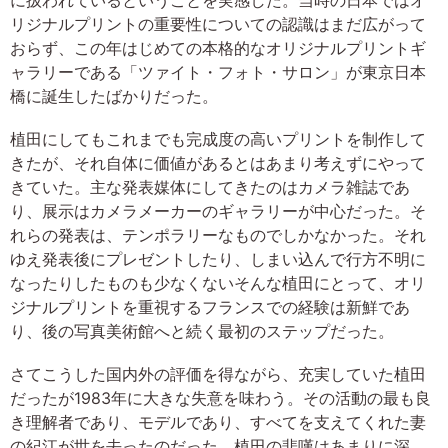
に扱われているということを実感した。当時の日本ではオ
リジナルプリントの重要性についての認識はまだ広がって
おらず、この年はじめての本格的なオリジナルプリントギ
ャラリーである「ツァイト・フォト・サロン」が東京日本
橋に誕生したばかりだった。
植田にしてもこれまでも完成度の高いプリントを制作して
きたが、それ自体に価値があるとはあまり考えずにやって
きていた。主な発表媒体にしてきたのはカメラ雑誌であ
り、展示はカメラメーカーのギャラリーが中心だった。そ
れらの発表は、テンポラリーなものでしかなかった。それ
ゆえ発表後にプレゼントしたり、しまい込んで行方不明に
なったりしたものも少なくないそんな植田にとって、オリ
ジナルプリントを重視するフランスでの経験は新鮮であ
り、後の写真美術館へと続く最初のステップだった。
さてこうした国内外の評価を得ながら、充実していた植田
だったが1983年に大きな失意を味わう。その活動の最も良
き理解者であり、モデルであり、すべてを支えてくれた妻
の紀江が世を去ったのだった。植田の悲嘆はあまりに深