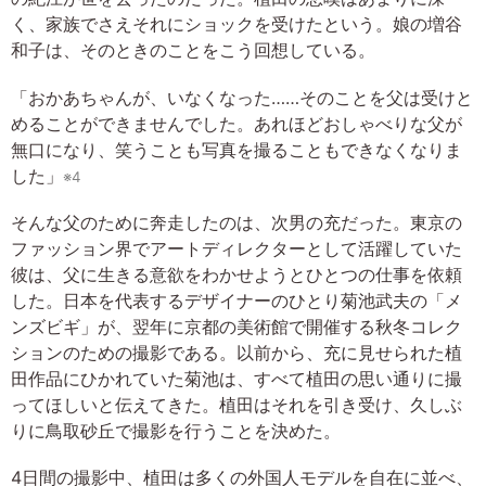
く、家族でさえそれにショックを受けたという。娘の増谷
和子は、そのときのことをこう回想している。
「おかあちゃんが、いなくなった……そのことを父は受けと
めることができませんでした。あれほどおしゃべりな父が
無口になり、笑うことも写真を撮ることもできなくなりま
した」
※4
そんな父のために奔走したのは、次男の充だった。東京の
ファッション界でアートディレクターとして活躍していた
彼は、父に生きる意欲をわかせようとひとつの仕事を依頼
した。日本を代表するデザイナーのひとり菊池武夫の「メ
ンズビギ」が、翌年に京都の美術館で開催する秋冬コレク
ションのための撮影である。以前から、充に見せられた植
田作品にひかれていた菊池は、すべて植田の思い通りに撮
ってほしいと伝えてきた。植田はそれを引き受け、久しぶ
りに鳥取砂丘で撮影を行うことを決めた。
4日間の撮影中、植田は多くの外国人モデルを自在に並べ、