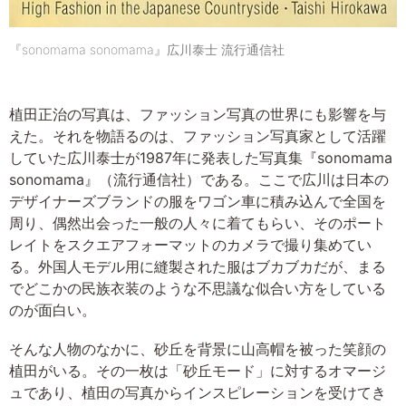
『sonomama sonomama』広川泰士 流行通信社
植田正治の写真は、ファッション写真の世界にも影響を与
えた。それを物語るのは、ファッション写真家として活躍
していた広川泰士が1987年に発表した写真集『sonomama
sonomama』（流行通信社）である。ここで広川は日本の
デザイナーズブランドの服をワゴン車に積み込んで全国を
周り、偶然出会った一般の人々に着てもらい、そのポート
レイトをスクエアフォーマットのカメラで撮り集めてい
る。外国人モデル用に縫製された服はブカブカだが、まる
でどこかの民族衣装のような不思議な似合い方をしている
のが面白い。
そんな人物のなかに、砂丘を背景に山高帽を被った笑顔の
植田がいる。その一枚は「砂丘モード」に対するオマージ
ュであり、植田の写真からインスピレーションを受けてき