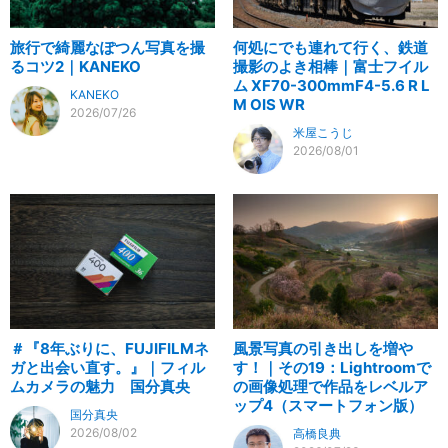
旅行で綺麗なぽつん写真を撮
何処にでも連れて行く、鉄道
るコツ2｜KANEKO
撮影のよき相棒｜富士フイル
ム XF70-300mmF4-5.6 R L
KANEKO
M OIS WR
2026/07/26
米屋こうじ
2026/08/01
＃『8年ぶりに、FUJIFILMネ
風景写真の引き出しを増や
ガと出会い直す。』｜フィル
す！｜その19：Lightroomで
ムカメラの魅力 国分真央
の画像処理で作品をレベルア
ップ4（スマートフォン版）
国分真央
2026/08/02
高橋良典