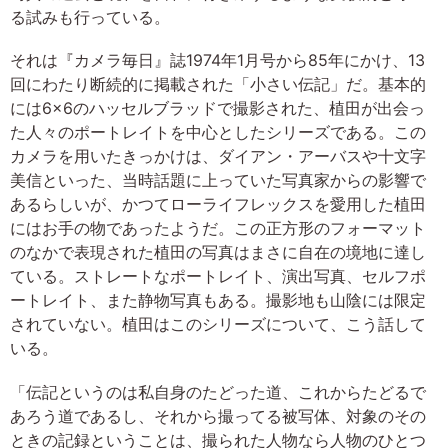
る試みも行っている。
それは『カメラ毎日』誌1974年1月号から85年にかけ、13
回にわたり断続的に掲載された「小さい伝記」だ。基本的
には6×6のハッセルブラッドで撮影された、植田が出会っ
た人々のポートレイトを中心としたシリーズである。この
カメラを用いたきっかけは、ダイアン・アーバスや十文字
美信といった、当時話題に上っていた写真家からの影響で
あるらしいが、かつてローライフレックスを愛用した植田
にはお手の物であったようだ。この正方形のフォーマット
のなかで表現された植田の写真はまさに自在の境地に達し
ている。ストレートなポートレイト、演出写真、セルフポ
ートレイト、また静物写真もある。撮影地も山陰には限定
されていない。植田はこのシリーズについて、こう話して
いる。
「伝記というのは私自身のたどった道、これからたどるで
あろう道であるし、それから撮ってる被写体、対象のその
ときの記録ということは、撮られた人物なら人物のひとつ