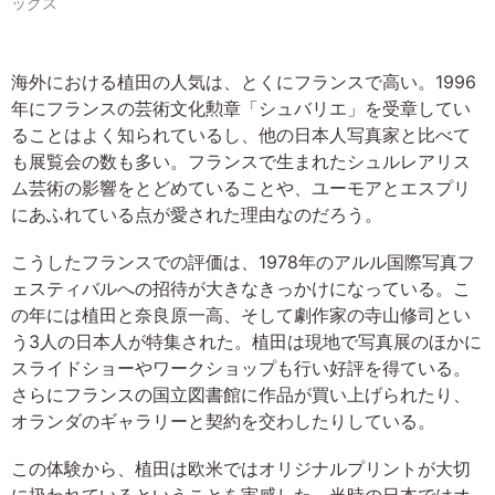
ックス
海外における植田の人気は、とくにフランスで高い。1996
年にフランスの芸術文化勲章「シュバリエ」を受章してい
ることはよく知られているし、他の日本人写真家と比べて
も展覧会の数も多い。フランスで生まれたシュルレアリス
ム芸術の影響をとどめていることや、ユーモアとエスプリ
にあふれている点が愛された理由なのだろう。
こうしたフランスでの評価は、1978年のアルル国際写真フ
ェスティバルへの招待が大きなきっかけになっている。こ
の年には植田と奈良原一高、そして劇作家の寺山修司とい
う3人の日本人が特集された。植田は現地で写真展のほかに
スライドショーやワークショップも行い好評を得ている。
さらにフランスの国立図書館に作品が買い上げられたり、
オランダのギャラリーと契約を交わしたりしている。
この体験から、植田は欧米ではオリジナルプリントが大切