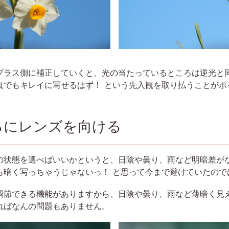
プラス側に補正していくと、光の当たっているところは逆光と
真でもキレイに写せるはず！ という先入観を取り払うことがポ
ろにレンズを向ける
の状態を選べばいいかというと、日陰や曇り、雨など明暗差が
も暗く写っちゃうじゃないっ！ と思って今まで避けていたの
調節できる機能がありますから、日陰や曇り、雨など薄暗く見
ればなんの問題もありません。