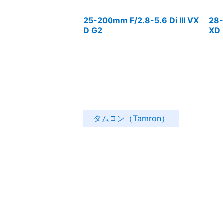
25-200mm F/2.8-5.6 Di III VX
28-
D G2
XD
タムロン（Tamron）