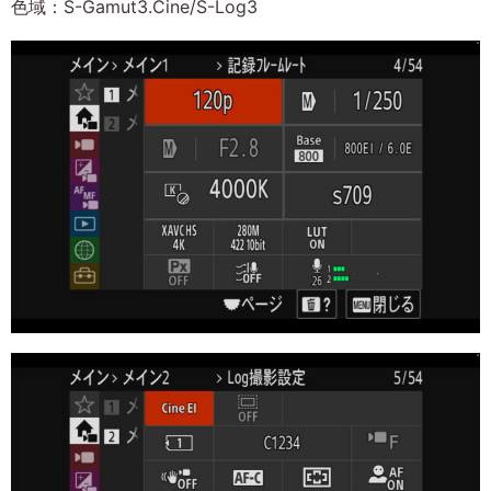
色域：S-Gamut3.Cine/S-Log3