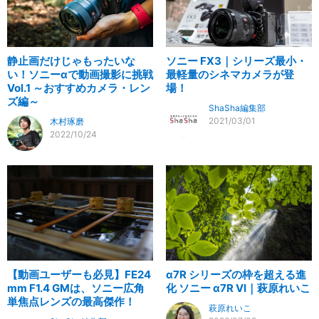
静止画だけじゃもったいな
ソニー FX3｜シリーズ最小・
い！ソニーαで動画撮影に挑戦
最軽量のシネマカメラが登
Vol.1 ～おすすめカメラ・レン
場！
ズ編～
ShaSha編集部
2021/03/01
木村琢磨
2022/10/24
【動画ユーザーも必見】FE24
α7R シリーズの枠を超える進
mm F1.4 GMは、ソニー広角
化 ソニー α7R VI｜萩原れいこ
単焦点レンズの最高傑作！
萩原れいこ