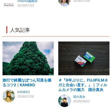
2026/07/09
ShaSha編集部
2019/07/03
人気記事
旅行で綺麗なぽつん写真を撮
＃『8年ぶりに、FUJIFILMネ
るコツ2｜KANEKO
ガと出会い直す。』｜フィル
ムカメラの魅力 国分真央
KANEKO
2026/07/26
国分真央
2026/08/02