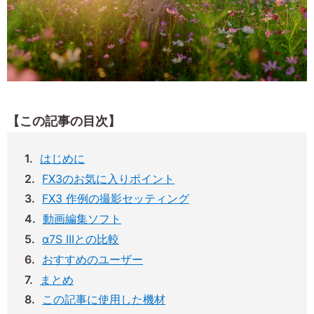
【この記事の目次】
はじめに
FX3のお気に入りポイント
FX3 作例の撮影セッティング
動画編集ソフト
α7S IIIとの比較
おすすめのユーザー
まとめ
この記事に使用した機材