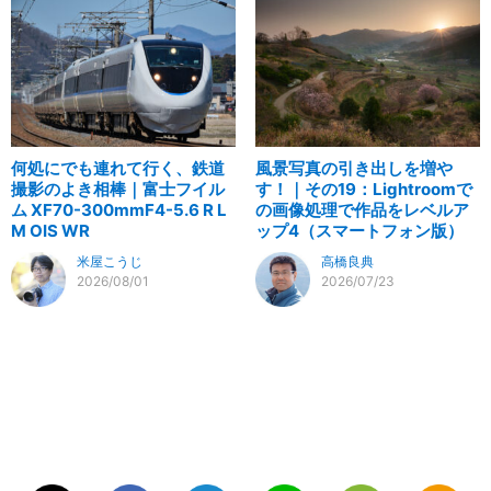
何処にでも連れて行く、鉄道
風景写真の引き出しを増や
撮影のよき相棒｜富士フイル
す！｜その19：Lightroomで
ム XF70-300mmF4-5.6 R L
の画像処理で作品をレベルア
M OIS WR
ップ4（スマートフォン版）
米屋こうじ
高橋良典
2026/08/01
2026/07/23