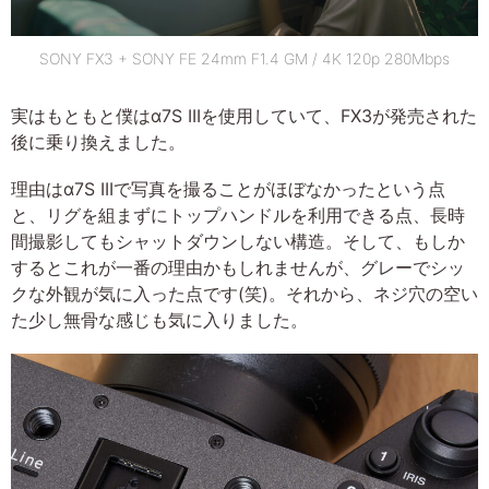
SONY FX3 + SONY FE 24mm F1.4 GM / 4K 120p 280Mbps
実はもともと僕はα7S IIIを使用していて、FX3が発売された
後に乗り換えました。
理由はα7S IIIで写真を撮ることがほぼなかったという点
と、リグを組まずにトップハンドルを利用できる点、長時
間撮影してもシャットダウンしない構造。そして、もしか
するとこれが一番の理由かもしれませんが、グレーでシッ
クな外観が気に入った点です(笑)。それから、ネジ穴の空い
た少し無骨な感じも気に入りました。