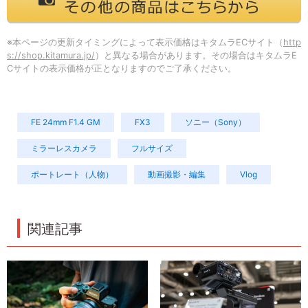
※本ページの更新タイミングによって表示価格はキタムラECサイト（
http
s://shop.kitamura.jp/
）と異なる場合があります。その場合はキタムラE
Cサイトの表示価格が正となりますのでご了承ください。
FE 24mm F1.4 GM
FX3
ソニー（Sony）
ミラーレスカメラ
フルサイズ
ポートレート（人物）
動画撮影・編集
Vlog
関連記事