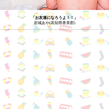
「お友達になろうよ！！」
岩城あや(高知県香美郡)