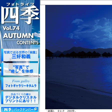
「楽園2. タヒチ 2003年」